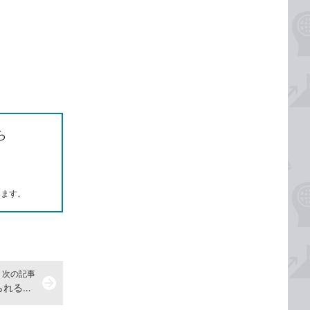
ら
します。
次の記事
arrow_forward
フラグを付けたメールの一覧を見られるようにしたい