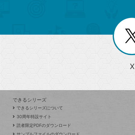
索
テ
ニ
リ
ュ
ー
ゴ
ー
一
を
覧
リ
閉
を
じ
閉
ー
る
じ
る
か
ら
急上昇ワード
X
探
Googleスプレッドシート
iPhone
VLOOKUP
す
できるシリーズ
close
できるシリーズについて
閉
ト
じ
ッ
30周年特設サイト
る
プ
読者限定PDFのダウンロード
ペ
サンプルファイルのダウンロード