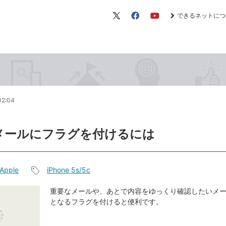
できるネットにつ
X（旧
Facebook
YouTube
Twitter）
12:04
メールにフラグを付けるには
Apple
iPhone 5s/5c
記
事
重要なメールや、あとで内容をゆっくり確認したいメ
となるフラグを付けると便利です。
タ
グ