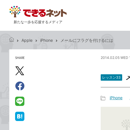
新たな一歩を応援するメディア
Apple
iPhone
メールにフラグを付けるには
で
き
る
SHARE
2014.02.05 WED 
記
ネ
事
ッ
を
X（旧
ト
シ
レッスン33
Twitter）
ェ
で
ア
Facebook
す
シ
で
iPhone
る
ェ
記
シ
LINE
ア
事
ェ
で
カ
ア
送
は
テ
る
て