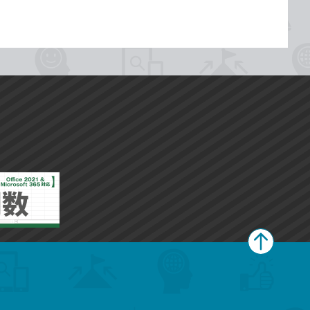
ペ
ー
ジ
上
部
へ