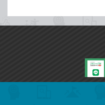
search
format_list_bulleted
検
カ
検
カ
索
テ
メ
ゴ