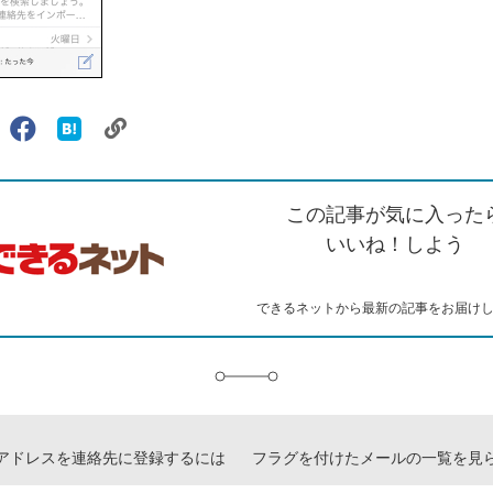
リ
X（旧
Facebook
は
ェアする
ン
witter）
で
て
ク
で
シ
な
を
シ
ェ
ブ
この記事が気に入った
コ
ェ
ア
ッ
ピ
ア
ク
いいね！しよう
ー
マ
ー
ク
できるネットから最新の記事をお届け
に
追
加
アドレスを連絡先に登録するには