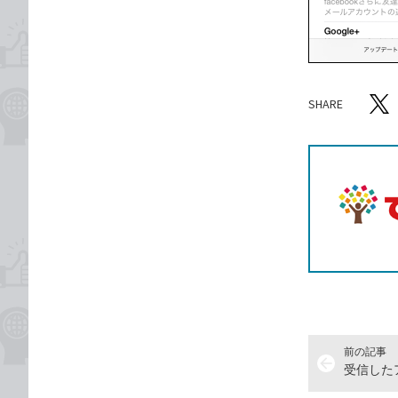
SHARE
記事をシ
T
前の記事
arrow_back
受信した