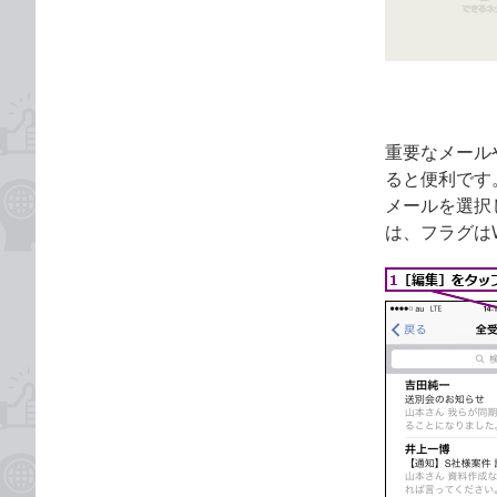
ゴ
な
リ
ブ
ッ
ク
マ
ー
重要なメール
ク
ると便利です
に
メールを選択
追
は、フラグは
加