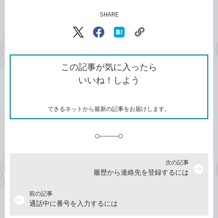
SHARE
記事をシェアする
リ
X（旧
Facebook
は
ン
Twitter）
で
て
ク
で
シ
な
を
シ
ェ
ブ
この記事が気に入ったら
コ
ェ
ア
ッ
いいね！しよう
ピ
ア
ク
ー
マ
ー
ク
できるネットから最新の記事をお届けします。
に
追
加
次の記事
arrow_forward
履歴から連絡先を登録するには
前の記事
arrow_back
通話中に番号を入力するには