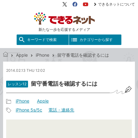
できるネットについて
X（旧
Facebook
YouTube
Twitter）
新たな一歩を応援するメディア
キーワードで検索
カテゴリーから探す
Apple
iPhone
留守番電話を確認するには
で
き
2014.02.13 THU 12:02
る
ネ
留守番電話を確認するには
レッスン12
ッ
ト
iPhone
Apple
記
iPhone 5s/5c
電話・連絡先
事
記
カ
事
テ
タ
ゴ
グ