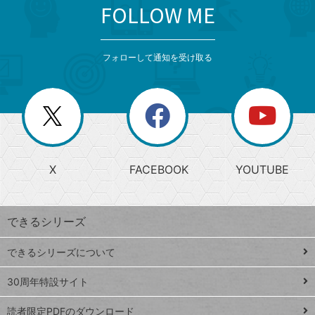
FOLLOW ME
search
format_list_bulleted
検
カ
検
カ
索
テ
メ
ゴ
索
テ
ニ
リ
フォローして通知を受け取る
ゴ
ュ
ー
ー
一
リ
を
覧
閉
を
ー
じ
閉
か
る
じ
る
search
ら
急
X
FACEBOOK
YOUTUBE
探
上
検
昇
索
す
ワ
できるシリーズ
ー
ド
できるシリーズについて
Google
ト
スプレ
ッ
30周年特設サイト
ッドシ
プ
読者限定PDFのダウンロード
ート