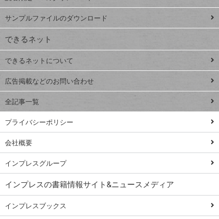
ペ
iPhone
ー
サンプルファイルのダウンロード
VLOOKUP
ジ
できるネット
連載
できるネットについて
Excel Q&A
close
閉じ
トイアンナ流仕
広告掲載などのお問い合わせ
る
事術
全記事一覧
PowerAutomate
ではじめる業務
プライバシーポリシー
の完全自動化
会社概要
AI議事録作成術
Windows 11
インプレスグループ
Q&A
インプレスの書籍情報サイト&ニュースメディア
Teams踏み込み
活用術
インプレスブックス
Excel講師の仕事