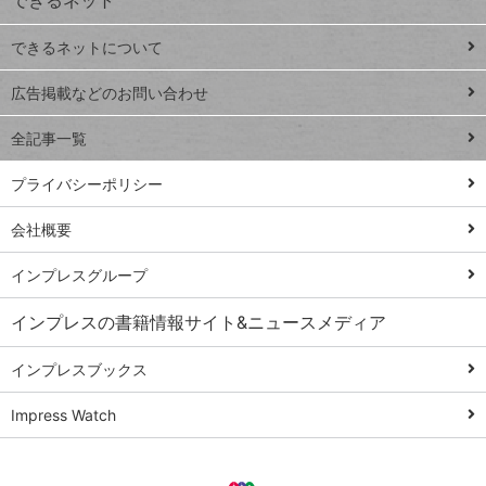
連載
できるネットについて
Excel Q&A
close
閉じ
トイアンナ流仕
広告掲載などのお問い合わせ
る
事術
全記事一覧
PowerAutomate
ではじめる業務
プライバシーポリシー
の完全自動化
会社概要
AI議事録作成術
Windows 11
インプレスグループ
Q&A
インプレスの書籍情報サイト&ニュースメディア
Teams踏み込み
活用術
インプレスブックス
Excel講師の仕事
Impress Watch
術
エクセル時短