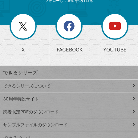
ニ
リ
フォローして通知を受け取る
ゴ
ュ
ー
ー
一
リ
を
覧
閉
を
ー
じ
閉
か
る
じ
る
search
ら
急
X
FACEBOOK
YOUTUBE
探
上
検
昇
索
す
ワ
できるシリーズ
ー
ド
できるシリーズについて
Google
ト
スプレ
ッ
30周年特設サイト
ッドシ
プ
読者限定PDFのダウンロード
ート
ペ
iPhone
ー
サンプルファイルのダウンロード
VLOOKUP
ジ
できるネット