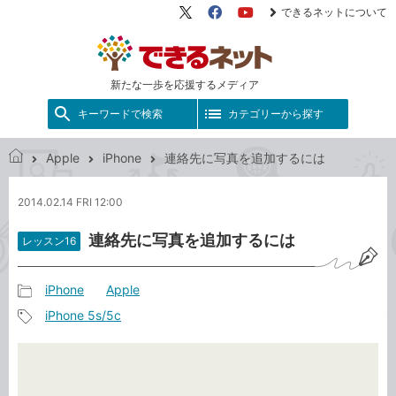
できるネットについて
X（旧
Facebook
YouTube
Twitter）
新たな一歩を応援するメディア
キーワードで検索
カテゴリーから探す
Apple
iPhone
連絡先に写真を追加するには
で
き
2014.02.14 FRI 12:00
る
ネ
連絡先に写真を追加するには
レッスン16
ッ
ト
iPhone
Apple
記
iPhone 5s/5c
事
記
カ
事
テ
タ
ゴ
グ