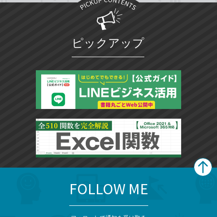
ピックアップ
FOLLOW ME
search
format_list_bulleted
検
カ
検
カ
索
テ
メ
ゴ
索
テ