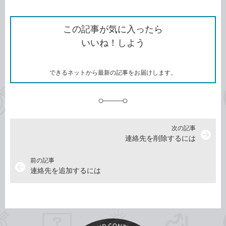
ン
Twitter）
で
て
ク
で
シ
な
を
シ
ェ
ブ
この記事が気に入ったら
コ
ェ
ア
ッ
いいね！しよう
ピ
ア
ク
ー
マ
ー
ク
できるネットから最新の記事をお届けします。
に
追
加
次の記事
arrow_forward
連絡先を削除するには
前の記事
arrow_back
連絡先を追加するには