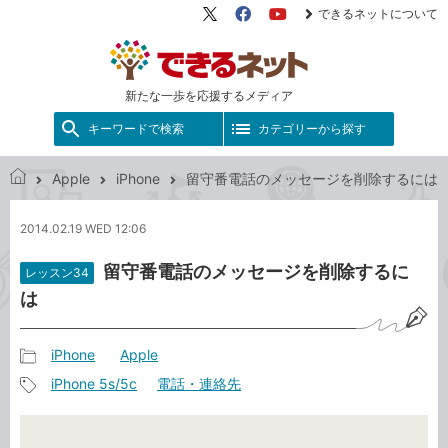
できるネットについて
X（旧
Facebook
YouTube
Twitter）
新たな一歩を応援するメディア
キーワードで検索
カテゴリーから探す
Apple
iPhone
留守番電話のメッセージを削除するには
で
き
2014.02.19 WED 12:06
る
ネ
留守番電話のメッセージを削除するに
レッスン34
ッ
は
ト
iPhone
Apple
記
iPhone 5s/5c
電話・連絡先
事
記
カ
事
テ