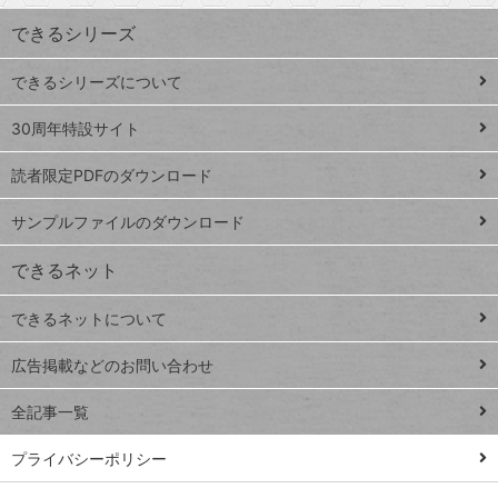
ワ
できるシリーズ
ー
ド
できるシリーズについて
Google
ト
スプレ
ッ
30周年特設サイト
ッドシ
プ
読者限定PDFのダウンロード
ート
ペ
iPhone
ー
サンプルファイルのダウンロード
VLOOKUP
ジ
できるネット
連載
できるネットについて
Excel Q&A
close
閉じ
トイアンナ流仕
広告掲載などのお問い合わせ
る
事術
全記事一覧
PowerAutomate
ではじめる業務
プライバシーポリシー
の完全自動化