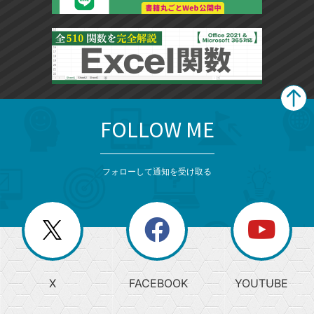
FOLLOW ME
search
format_list_bulleted
検
カ
検
カ
索
テ
メ
ゴ
索
テ
ニ
リ
フォローして通知を受け取る
ゴ
ュ
ー
ー
一
リ
を
覧
閉
を
ー
じ
閉
か
る
じ
る
search
ら
急
X
FACEBOOK
YOUTUBE
探
上
検
昇
索
す