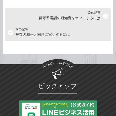
次の記事
arrow_forward
留守番電話の通知音をオフにするには
前の記事
arrow_back
複数の相手と同時に電話するには
ピックアップ