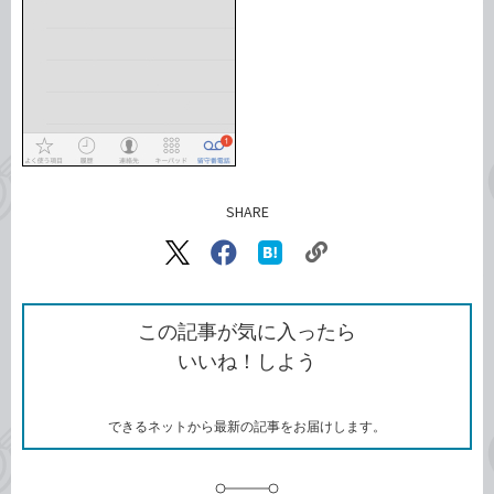
SHARE
記事をシェアする
リ
X（旧
Facebook
は
ン
Twitter）
で
て
ク
で
シ
な
を
シ
ェ
ブ
この記事が気に入ったら
コ
ェ
ア
ッ
いいね！しよう
ピ
ア
ク
ー
マ
ー
ク
できるネットから最新の記事をお届けします。
に
追
加