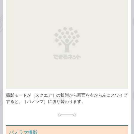
事
テ
タ
ゴ
グ
リ
撮影モードが［スクエア］の状態から画面を右から左にスワイプ
すると、［パノラマ］に切り替わります。
パノラマ撮影