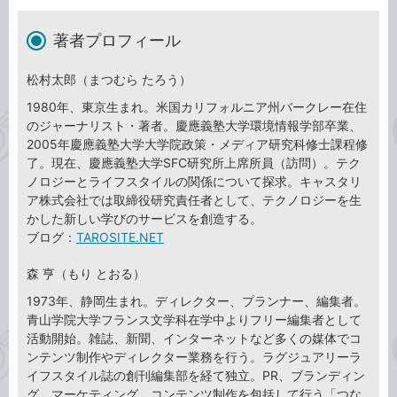
著者プロフィール
松村太郎（まつむら たろう）
1980年、東京生まれ。米国カリフォルニア州バークレー在住
のジャーナリスト・著者。慶應義塾大学環境情報学部卒業、
2005年慶應義塾大学大学院政策・メディア研究科修士課程修
了。現在、慶應義塾大学SFC研究所上席所員（訪問）。テク
ノロジーとライフスタイルの関係について探求。キャスタリ
ア株式会社では取締役研究責任者として、テクノロジーを生
かした新しい学びのサービスを創造する。
ブログ：
TAROSITE.NET
森 亨（もり とおる）
1973年、静岡生まれ。ディレクター、プランナー、編集者。
青山学院大学フランス文学科在学中よりフリー編集者として
活動開始。雑誌、新聞、インターネットなど多くの媒体でコ
ンテンツ制作やディレクター業務を行う。ラグジュアリーラ
イフスタイル誌の創刊編集部を経て独立。PR、ブランディン
グ、マーケティング、コンテンツ制作を包括して行う「つな