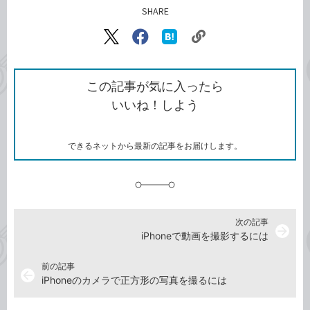
SHARE
記事をシェアする
リ
X（旧
Facebook
は
ン
Twitter）
で
て
ク
で
シ
な
を
シ
ェ
ブ
この記事が気に入ったら
コ
ェ
ア
ッ
いいね！しよう
ピ
ア
ク
ー
マ
ー
ク
できるネットから最新の記事をお届けします。
に
追
加
次の記事
arrow_forward
iPhoneで動画を撮影するには
前の記事
arrow_back
iPhoneのカメラで正方形の写真を撮るには