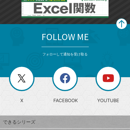
FOLLOW ME
search
format_list_bulleted
検
カ
検
カ
索
テ
メ
ゴ
索
テ
ニ
リ
フォローして通知を受け取る
ゴ
ュ
ー
ー
一
リ
を
覧
閉
を
ー
じ
閉
か
る
じ
る
search
ら
急
X
FACEBOOK
YOUTUBE
探
上
検
昇
索
す
ワ
できるシリーズ
ー
ド