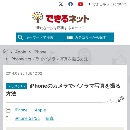
できるネットについて
X（旧
Facebook
YouTube
Twitter）
新たな一歩を応援するメディア
キーワードで検索
カテゴリーから探す
Apple
iPhone
で
iPhoneのカメラでパノラマ写真を撮る方法
き
る
2014.02.25 TUE 12:02
ネ
ッ
iPhoneのカメラでパノラマ写真を撮る
レッスン07
ト
方法
iPhone
Apple
記
iPhone 5s/5c
写真
事
記
カ