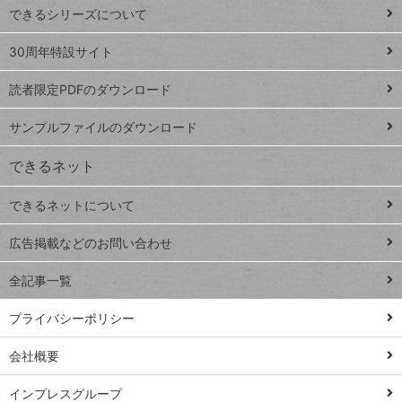
できるシリーズについて
Google
ト
スプレ
ッ
30周年特設サイト
ッドシ
プ
読者限定PDFのダウンロード
ート
ペ
iPhone
ー
サンプルファイルのダウンロード
VLOOKUP
ジ
できるネット
連載
できるネットについて
Excel Q&A
close
閉じ
トイアンナ流仕
広告掲載などのお問い合わせ
る
事術
全記事一覧
PowerAutomate
ではじめる業務
プライバシーポリシー
の完全自動化
会社概要
AI議事録作成術
Windows 11
インプレスグループ