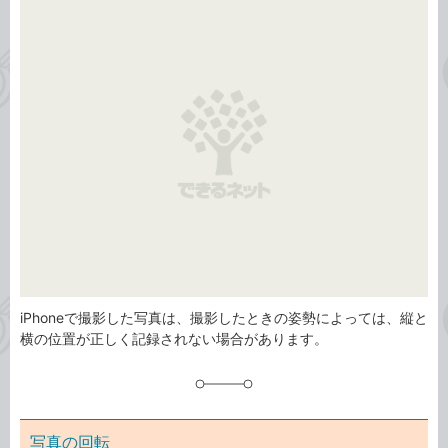
事
テ
タ
ゴ
グ
リ
iPhoneで撮影した写真は、撮影したときの姿勢によっては、縦と
横の位置が正しく記録されない場合があります。
写真の回転