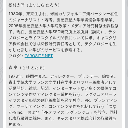
松村太郎（まつむら たろう）
1980年、東京生まれ。米国カリフォルニア州バークレー在住
のジャーナリスト・著者。慶應義塾大学環境情報学部卒業、
2005年慶應義塾大学大学院政策・メディア研究科修士課程修
了。現在、慶應義塾大学SFC研究所上席所員（訪問）。テク
ノロジーとライフスタイルの関係について探求。キャスタリ
ア株式会社では取締役研究責任者として、テクノロジーを生
かした新しい学びのサービスを創造する。
ブログ：
TAROSITE.NET
森 亨（もり とおる）
1973年、静岡生まれ。ディレクター、プランナー、編集者。
青山学院大学フランス文学科在学中よりフリー編集者として
活動開始。雑誌、新聞、インターネットなど多くの媒体でコ
ンテンツ制作やディレクター業務を行う。ラグジュアリーラ
イフスタイル誌の創刊編集部を経て独立。PR、ブランディン
グ、マーケティング、コンテンツ制作を包括して行う「つな
がるInc.」および「PRオフィス ラグランジュ」を設立、同社
代表取締役に就任。また、キャスタリア株式会社の取締役も
務める。