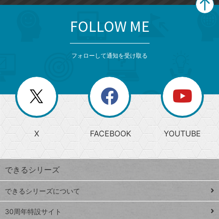
FOLLOW ME
search
format_list_bulleted
検
カ
検
カ
索
テ
メ
ゴ
索
テ
ニ
リ
フォローして通知を受け取る
ゴ
ュ
ー
ー
一
リ
を
覧
閉
を
ー
じ
閉
か
る
じ
る
search
ら
急
X
FACEBOOK
YOUTUBE
探
上
検
昇
索
す
ワ
できるシリーズ
ー
ド
できるシリーズについて
Google
ト
スプレ
ッ
30周年特設サイト