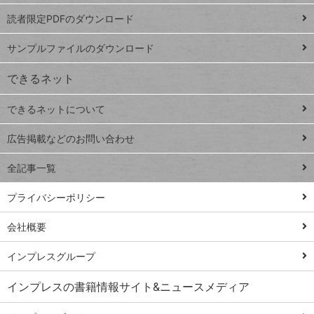
ッドシ
プ
読者限定PDFのダウンロード
ート
ペ
iPhone
ー
サンプルファイルのダウンロード
VLOOKUP
ジ
できるネット
連載
できるネットについて
Excel Q&A
close
閉じ
トイアンナ流仕
広告掲載などのお問い合わせ
る
事術
全記事一覧
PowerAutomate
ではじめる業務
プライバシーポリシー
の完全自動化
会社概要
AI議事録作成術
Windows 11
インプレスグループ
Q&A
インプレスの書籍情報サイト&ニュースメディア
Teams踏み込み
活用術