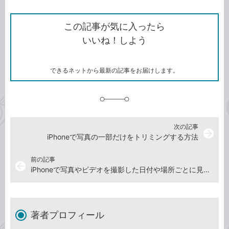
ン
Twitter）
で
て
ク
で
シ
な
を
シ
ェ
ブ
この記事が気に入ったら
コ
ェ
ア
ッ
いいね！しよう
ピ
ア
ク
ー
マ
ー
ク
できるネットから最新の記事をお届けします。
に
追
加
次の記事
arrow_forward
iPhoneで写真の一部だけをトリミングする方法
前の記事
arrow_back
iPhoneで写真やビデオを撮影した日付や場所ごとに見る「モーメント」の使い方
著者プロフィール