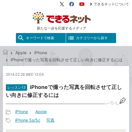
できるネットについて
X（旧
Facebook
YouTube
Twitter）
新たな一歩を応援するメディア
キーワードで検索
カテゴリーから探す
Apple
iPhone
で
iPhoneで撮った写真を回転させて正しい向きに修正するには
き
る
2014.02.26 WED 12:04
ネ
ッ
iPhoneで撮った写真を回転させて正し
レッスン13
ト
い向きに修正するには
iPhone
Apple
記
iPhone 5s/5c
写真
事
記
カ