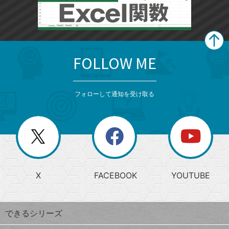
FOLLOW ME
search
format_list_bulleted
検
カ
検
カ
索
テ
メ
ゴ
索
テ
ニ
リ
フォローして通知を受け取る
ゴ
ュ
ー
ー
一
リ
を
覧
閉
を
ー
じ
閉
か
る
じ
る
search
ら
急
X
FACEBOOK
YOUTUBE
探
上
検
昇
索
す
ワ
できるシリーズ
ー
ド