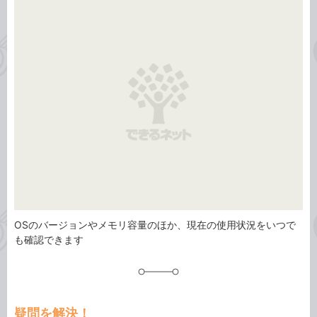
事
テ
タ
ゴ
グ
リ
OSのバージョンやメモリ容量のほか、現在の使用状況をいつで
も確認できます
疑問を解決！