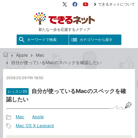
できるネットについて
X（旧
Facebook
YouTube
Twitter）
新たな一歩を応援するメディア
キーワードで検索
カテゴリーから探す
Apple
Mac
で
自分が使っているMacのスペックを確認したい
き
る
2008.05.09 FRI 18:50
ネ
ッ
自分が使っているMacのスペックを確
レッスン35
ト
認したい
Mac
Apple
記
Mac OS X Leopard
事
記
カ