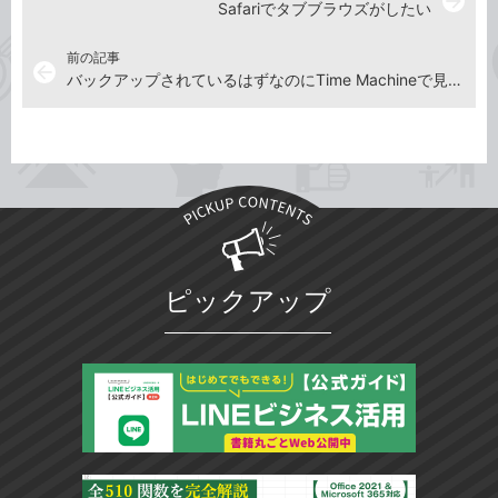
arrow_forward
Safariでタブブラウズがしたい
前の記事
arrow_back
バックアップされているはずなのにTime Machineで見つけられない！
ピックアップ