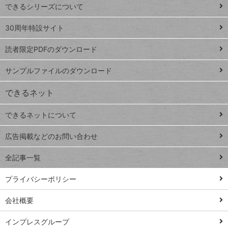
できるシリーズについて
Google
ト
スプレ
ッ
30周年特設サイト
ッドシ
プ
読者限定PDFのダウンロード
ート
ペ
iPhone
ー
サンプルファイルのダウンロード
VLOOKUP
ジ
できるネット
連載
できるネットについて
Excel Q&A
close
閉じ
トイアンナ流仕
広告掲載などのお問い合わせ
る
事術
全記事一覧
PowerAutomate
ではじめる業務
プライバシーポリシー
の完全自動化
会社概要
AI議事録作成術
Windows 11
インプレスグループ