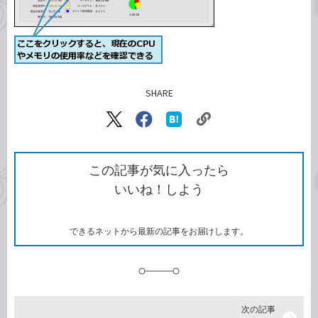
SHARE
記事をシェアする
リ
X（旧
Facebook
は
ン
Twitter）
で
て
ク
で
シ
な
を
シ
ェ
ブ
この記事が気に入ったら
コ
ェ
ア
ッ
いいね！しよう
ピ
ア
ク
ー
マ
ー
ク
できるネットから最新の記事をお届けします。
に
追
加
次の記事