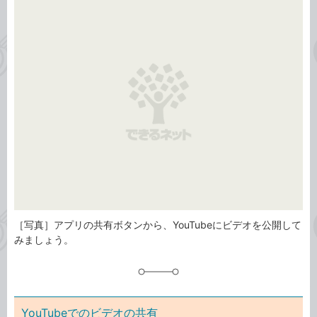
事
テ
タ
ゴ
グ
リ
［写真］アプリの共有ボタンから、YouTubeにビデオを公開して
みましょう。
YouTubeでのビデオの共有