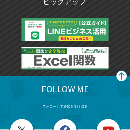
ピックアップ
FOLLOW ME
search
format_list_bulleted
検
カ
検
カ
索
テ
メ
ゴ
索
テ
ニ
リ
フォローして通知を受け取る
ゴ
ュ
ー
ー
一
リ
を
覧
閉
を
ー