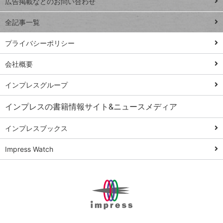
トイアンナ流仕
広告掲載などのお問い合わせ
る
事術
全記事一覧
PowerAutomate
ではじめる業務
プライバシーポリシー
の完全自動化
会社概要
AI議事録作成術
Windows 11
インプレスグループ
Q&A
インプレスの書籍情報サイト&ニュースメディア
Teams踏み込み
活用術
インプレスブックス
Excel講師の仕事
Impress Watch
術
エクセル時短
パワポ時短
Windows Tips
神保町ペロリ旅