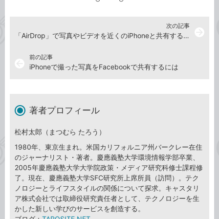
次の記事
arrow_forward
「AirDrop」で写真やビデオを近くのiPhoneと共有するには
前の記事
arrow_back
iPhoneで撮った写真をFacebookで共有するには
著者プロフィール
松村太郎（まつむら たろう）
1980年、東京生まれ。米国カリフォルニア州バークレー在住
のジャーナリスト・著者。慶應義塾大学環境情報学部卒業、
2005年慶應義塾大学大学院政策・メディア研究科修士課程修
了。現在、慶應義塾大学SFC研究所上席所員（訪問）。テク
ノロジーとライフスタイルの関係について探求。キャスタリ
ア株式会社では取締役研究責任者として、テクノロジーを生
かした新しい学びのサービスを創造する。
ブログ：
TAROSITE.NET