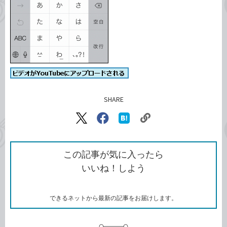
SHARE
記事をシェアする
リ
X（旧
Facebook
は
ン
Twitter）
で
て
ク
で
シ
な
を
シ
ェ
ブ
この記事が気に入ったら
コ
ェ
ア
ッ
いいね！しよう
ピ
ア
ク
ー
マ
ー
ク
できるネットから最新の記事をお届けします。
に
追
加