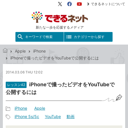
できるネットについて
X（旧
Facebook
YouTube
Twitter）
新たな一歩を応援するメディア
キーワードで検索
カテゴリーから探す
Apple
iPhone
で
iPhoneで撮ったビデオをYouTubeで公開するには
き
る
2014.03.06 THU 12:02
ネ
ッ
iPhoneで撮ったビデオをYouTubeで
レッスン42
ト
公開するには
iPhone
Apple
記
iPhone 5s/5c
YouTube
動画
事
記
カ