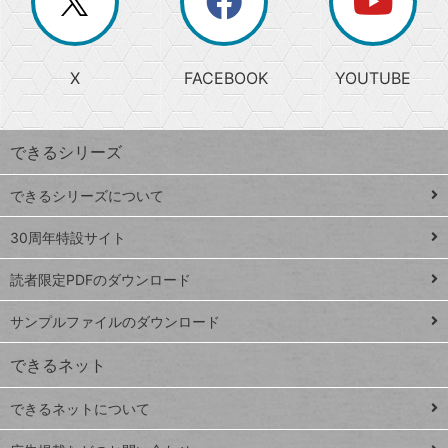
じ
閉
か
る
じ
る
search
ら
急
X
FACEBOOK
YOUTUBE
探
上
検
昇
索
す
ワ
できるシリーズ
ー
ド
できるシリーズについて
Google
ト
スプレ
ッ
30周年特設サイト
ッドシ
プ
読者限定PDFのダウンロード
ート
ペ
iPhone
ー
サンプルファイルのダウンロード
VLOOKUP
ジ
できるネット
連載
できるネットについて
Excel Q&A
close
閉じ