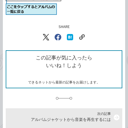
SHARE
記事をシェアする
リ
X（旧
Facebook
は
ン
Twitter）
で
て
ク
で
シ
な
を
シ
ェ
ブ
この記事が気に入ったら
コ
ェ
ア
ッ
いいね！しよう
ピ
ア
ク
ー
マ
ー
ク
できるネットから最新の記事をお届けします。
に
追
加
次の記事
arrow_forward
アルバムジャケットから音楽を再生するには