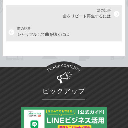
次の記事
arrow_forward
曲をリピート再生するには
前の記事
arrow_back
シャッフルして曲を聴くには
ピックアップ