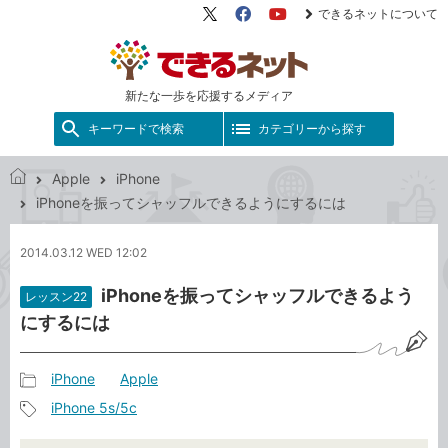
できるネットについて
X（旧
Facebook
YouTube
Twitter）
新たな一歩を応援するメディア
キーワードで検索
カテゴリーから探す
Apple
iPhone
で
iPhoneを振ってシャッフルできるようにするには
き
る
2014.03.12 WED 12:02
ネ
ッ
iPhoneを振ってシャッフルできるよう
レッスン22
ト
にするには
iPhone
Apple
記
iPhone 5s/5c
事
記
カ