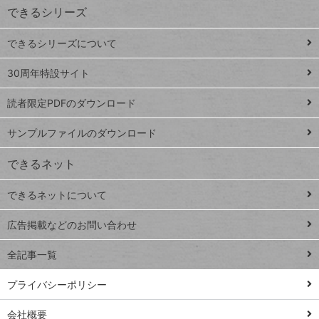
できるシリーズ
ー
ド
できるシリーズについて
Google
ト
スプレ
ッ
30周年特設サイト
ッドシ
プ
読者限定PDFのダウンロード
ート
ペ
iPhone
ー
サンプルファイルのダウンロード
VLOOKUP
ジ
できるネット
連載
できるネットについて
Excel Q&A
close
閉じ
トイアンナ流仕
広告掲載などのお問い合わせ
る
事術
全記事一覧
PowerAutomate
ではじめる業務
プライバシーポリシー
の完全自動化
会社概要