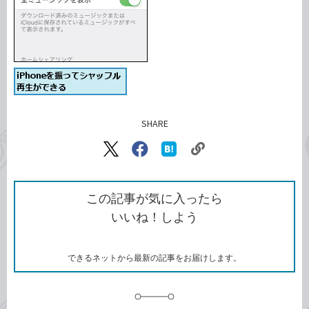
SHARE
記事をシェアする
リ
X（旧
Facebook
は
ン
Twitter）
で
て
ク
で
シ
な
を
シ
ェ
ブ
この記事が気に入ったら
コ
ェ
ア
ッ
いいね！しよう
ピ
ア
ク
ー
マ
ー
ク
できるネットから最新の記事をお届けします。
に
追
加