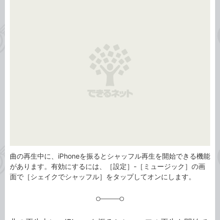
事
テ
タ
ゴ
グ
リ
曲の再生中に、iPhoneを振るとシャッフル再生を開始できる機能
があります。有効にするには、［設定］-［ミュージック］の画
面で［シェイクでシャッフル］をタップしてオンにします。