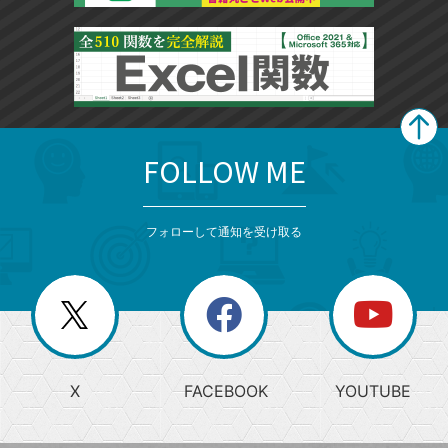
FOLLOW ME
search
format_list_bulleted
検
カ
検
カ
索
テ
メ
ゴ
索
テ
ニ
リ
フォローして通知を受け取る
ゴ
ュ
ー
ー
一
リ
を
覧
閉
を
ー
じ
閉
か
る
じ
る
search
ら
急
X
FACEBOOK
YOUTUBE
探
上
検
昇
索
す
ワ