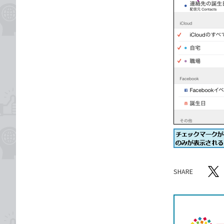
SHARE
記事をシ
T