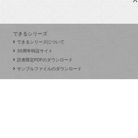
探
Googleスプレッドシート
iPhone
VLOOKUP
す
できるシリーズ
close
できるシリーズについて
閉
ト
じ
ッ
30周年特設サイト
る
プ
読者限定PDFのダウンロード
ペ
サンプルファイルのダウンロード
ー
ジ
連載
Excel Q&A
トイアンナ流仕
事術