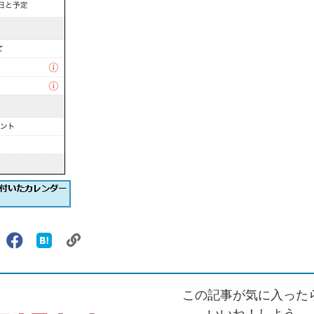
リ
X（旧
Facebook
は
ェアする
ン
witter）
で
て
ク
で
シ
な
を
シ
ェ
ブ
この記事が気に入った
コ
ェ
ア
ッ
ピ
ア
ク
いいね！しよう