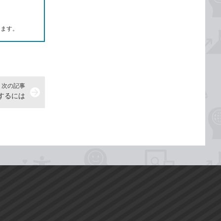
します。
次の記事
arrow_forward
するには