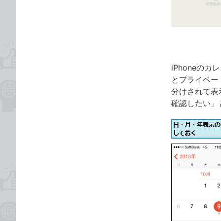
ゴ
な
リ
ブ
ッ
ク
マ
ー
iPhoneの
ク
とプライベー
に
分けされて表
追
確認したい」
加