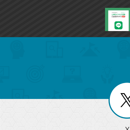
search
format_list_bulleted
検
カ
検
カ
索
テ
メ
ゴ
索
テ
ニ
リ
ュ
ー
ゴ
ー
一
を
覧
リ
閉
を
じ
閉
ー
る
じ
る
か
ら
急上昇ワード
X