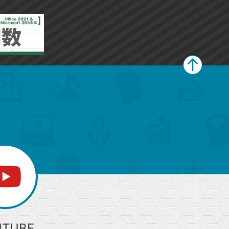
ペ
ー
ジ
上
部
へ
UTUBE