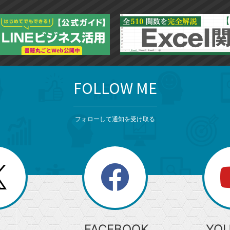
FOLLOW ME
フォローして通知を受け取る
search
検
索
FACEBOOK
YO