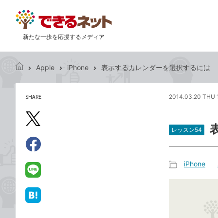
新たな一歩を応援するメディア
Apple
iPhone
表示するカレンダーを選択するには
で
き
る
SHARE
2014.03.20 THU 
記
ネ
事
ッ
を
X（旧
ト
シ
レッスン54
Twitter）
ェ
で
ア
Facebook
す
シ
で
iPhone
る
ェ
記
シ
LINE
ア
事
ェ
で
カ
ア
送
は
テ
る
て