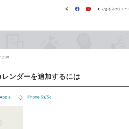
できるネットにつ
X（旧
Facebook
YouTube
Twitter）
12:00
カレンダーを追加するには
Apple
iPhone 5s/5c
記
事
タ
グ