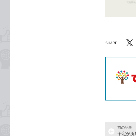
ゴ
な
リ
ブ
ッ
ク
マ
ー
SHARE
ク
記事をシ
T
に
追
加
前の記事
arrow_back
予定が所