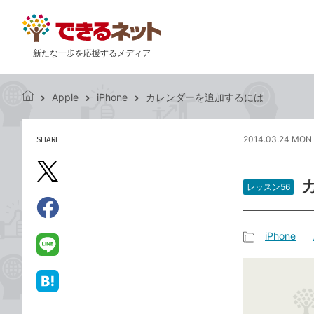
新たな一歩を応援するメディア
Apple
iPhone
カレンダーを追加するには
で
き
る
SHARE
2014.03.24 MON 
記
ネ
事
ッ
を
X（旧
ト
シ
レッスン56
Twitter）
ェ
で
ア
Facebook
す
シ
で
iPhone
る
ェ
記
シ
LINE
ア
事
ェ
で
カ
ア
送
は
テ
る
て