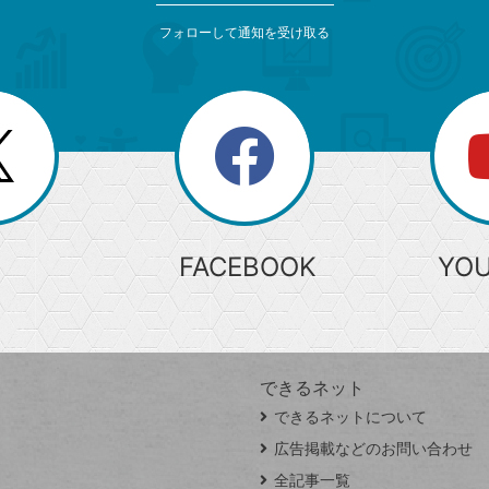
フォローして通知を受け取る
search
検
索
FACEBOOK
YO
できるネット
できるネットについて
広告掲載などのお問い合わせ
全記事一覧