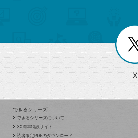
索
テ
メ
ゴ
索
テ
ニ
リ
ュ
ー
ゴ
ー
一
を
覧
リ
閉
を
じ
閉
ー
る
じ
る
か
ら
急上昇ワード
X
探
Googleスプレッドシート
iPhone
VLOOKUP
す
できるシリーズ
close
できるシリーズについて
閉
ト
じ
ッ
30周年特設サイト
る
プ
読者限定PDFのダウンロード