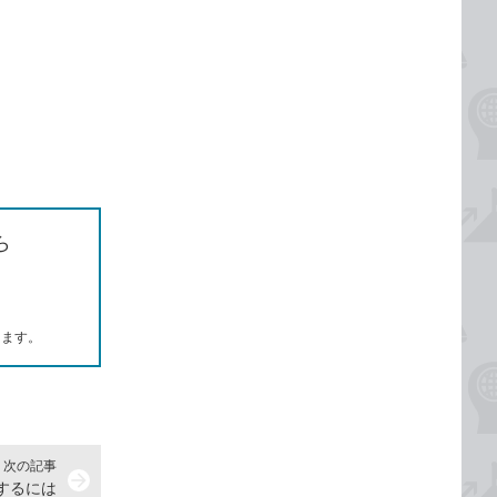
ら
します。
次の記事
arrow_forward
するには