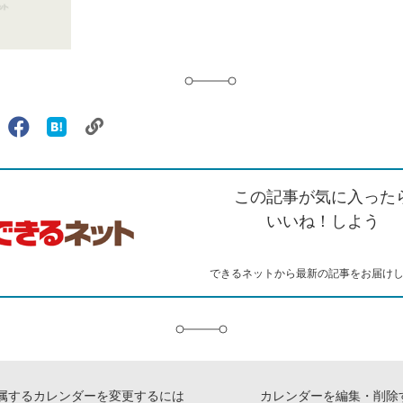
リ
X（旧
Facebook
は
ェアする
ン
witter）
で
て
ク
で
シ
な
を
シ
ェ
ブ
この記事が気に入った
コ
ェ
ア
ッ
ピ
ア
ク
いいね！しよう
ー
マ
ー
ク
できるネットから最新の記事をお届け
に
追
加
属するカレンダーを変更するには
カレンダーを編集・削除