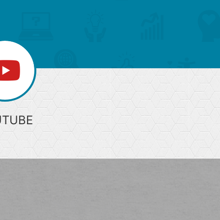
へ
UTUBE