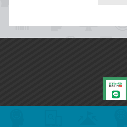
search
format_list_bulleted
検
カ
検
カ