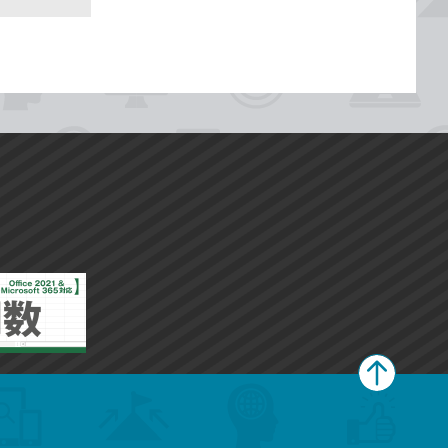
ペ
ー
ジ
上
部