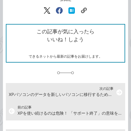
記事をシェアする
リ
X（旧
Facebook
は
ン
Twitter）
で
て
ク
で
シ
な
を
シ
ェ
ブ
この記事が気に入ったら
コ
ェ
ア
ッ
いいね！しよう
ピ
ア
ク
ー
マ
ー
ク
できるネットから最新の記事をお届けします。
に
追
加
次の記事
arrow_forward
XPパソコンのデータを新しいパソコンに移行するための準備とは？
前の記事
arrow_back
XPを使い続けるのは危険！ 「サポート終了」の意味を知ろう