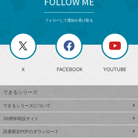
FOLLOW ME
検
カ
検
カ
索
テ
メ
ゴ
索
テ
ニ
リ
フォローして通知を受け取る
ゴ
ュ
ー
ー
一
リ
を
覧
閉
を
ー
じ
閉
か
る
じ
る
search
ら
急
X
FACEBOOK
YOUTUBE
探
上
検
昇
索
す
ワ
できるシリーズ
ー
ド
できるシリーズについて
Google
ト
スプレ
ッ
30周年特設サイト
ッドシ
プ
読者限定PDFのダウンロード
ート
ペ