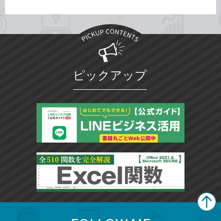
ピックアップ
search
format_list_bulleted