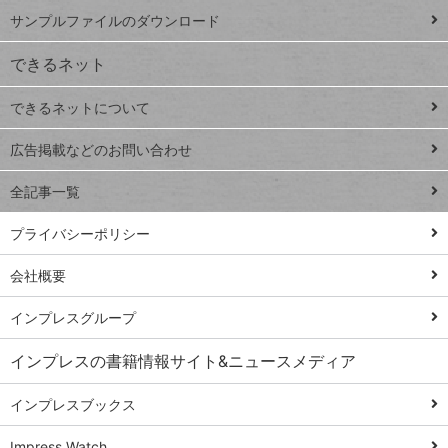
iPhone
ー
サンプルファイルのダウンロード
VLOOKUP
ジ
できるネット
連載
できるネットについて
Excel Q&A
close
閉じ
トイアンナ流仕
広告掲載などのお問い合わせ
る
事術
全記事一覧
PowerAutomate
ではじめる業務
プライバシーポリシー
の完全自動化
会社概要
AI議事録作成術
Windows 11
インプレスグループ
Q&A
インプレスの書籍情報サイト&ニュースメディア
Teams踏み込み
活用術
インプレスブックス
Excel講師の仕事
Impress Watch