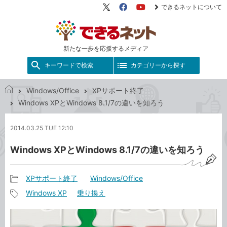
できるネットについて
X（旧
Facebook
YouTube
Twitter）
新たな一歩を応援するメディア
キーワードで検索
カテゴリーから探す
Windows/Office
XPサポート終了
で
Windows XPとWindows 8.1/7の違いを知ろう
き
る
2014.03.25 TUE 12:10
ネ
ッ
Windows XPとWindows 8.1/7の違いを知ろう
ト
XPサポート終了
Windows/Office
記
Windows XP
乗り換え
事
記
カ
事
テ
タ