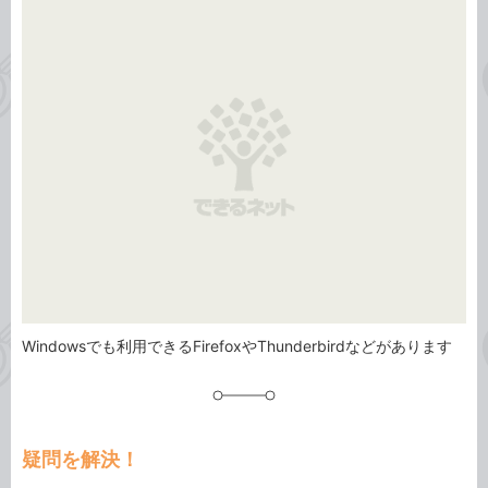
事
テ
タ
ゴ
グ
リ
Windowsでも利用できるFirefoxやThunderbirdなどがあります
疑問を解決！