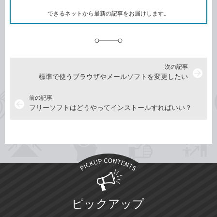
ー
ク
できるネットから最新の記事をお届けします。
に
追
加
次の記事
arrow_forward
標準で使うブラウザやメールソフトを変更したい
前の記事
arrow_back
フリーソフトはどうやってインストールすればいい？
ピックアップ