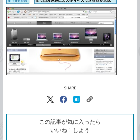
SHARE
記事をシェアする
リ
X（旧
Facebook
は
ン
Twitter）
で
て
ク
で
シ
な
を
シ
ェ
ブ
この記事が気に入ったら
コ
ェ
ア
ッ
いいね！しよう
ピ
ア
ク
ー
マ