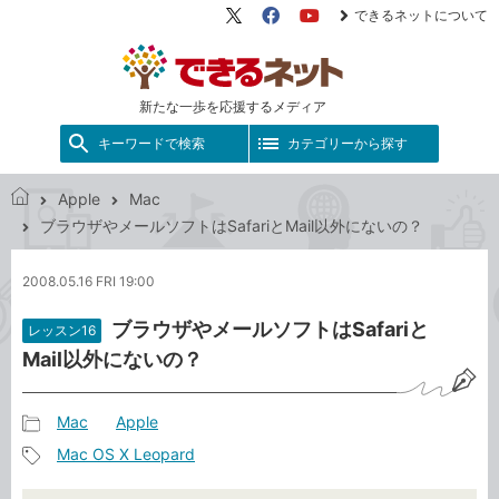
できるネットについて
X（旧
Facebook
YouTube
Twitter）
新たな一歩を応援するメディア
キーワードで検索
カテゴリーから探す
Apple
Mac
で
ブラウザやメールソフトはSafariとMail以外にないの？
き
る
2008.05.16 FRI 19:00
ネ
ッ
ブラウザやメールソフトはSafariと
レッスン16
ト
Mail以外にないの？
Mac
Apple
記
Mac OS X Leopard
事
記
カ