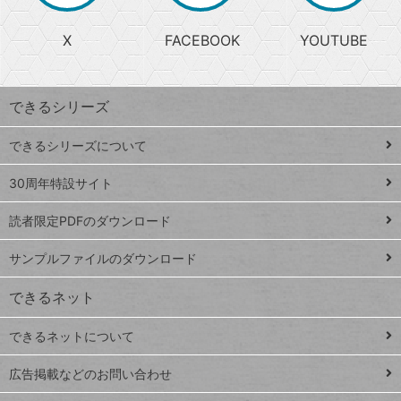
る
search
ら
急
X
FACEBOOK
YOUTUBE
探
上
検
昇
索
す
ワ
できるシリーズ
ー
ド
できるシリーズについて
Google
ト
スプレ
ッ
30周年特設サイト
ッドシ
プ
読者限定PDFのダウンロード
ート
ペ
iPhone
ー
サンプルファイルのダウンロード
VLOOKUP
ジ
できるネット
連載
できるネットについて
Excel Q&A
close
閉じ
トイアンナ流仕
広告掲載などのお問い合わせ
る
事術