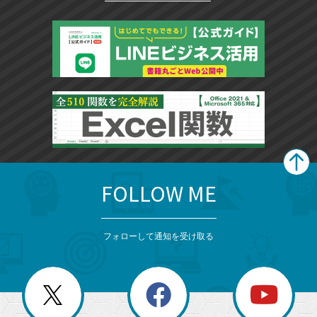
FOLLOW ME
search
format_list_bulleted
検
カ
検
カ
索
テ
メ
ゴ
索
テ
ニ
リ
フォローして通知を受け取る
ゴ
ュ
ー
ー
一
リ
を
覧
閉
を
ー
じ
閉
か
る
じ