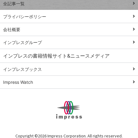
全記事一覧
PowerAutomate
ではじめる業務
プライバシーポリシー
の完全自動化
会社概要
AI議事録作成術
Windows 11
インプレスグループ
Q&A
インプレスの書籍情報サイト&ニュースメディア
Teams踏み込み
活用術
インプレスブックス
Excel講師の仕事
Impress Watch
術
エクセル時短
パワポ時短
Windows Tips
神保町ペロリ旅
俺のメルカリ
Copyright ©
2026 Impress Corporation. All rights reserved.