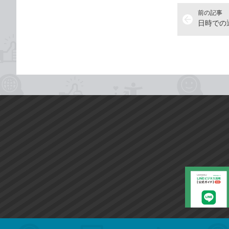
前の記事
arrow_back