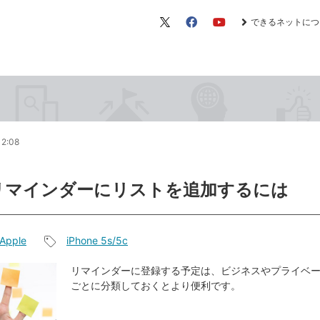
できるネットにつ
X（旧
Facebook
YouTube
Twitter）
12:08
リマインダーにリストを追加するには
Apple
iPhone 5s/5c
記
事
リマインダーに登録する予定は、ビジネスやプライベ
ごとに分類しておくとより便利です。
タ
グ