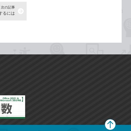
次の記事
arrow_forward
するには
ペ