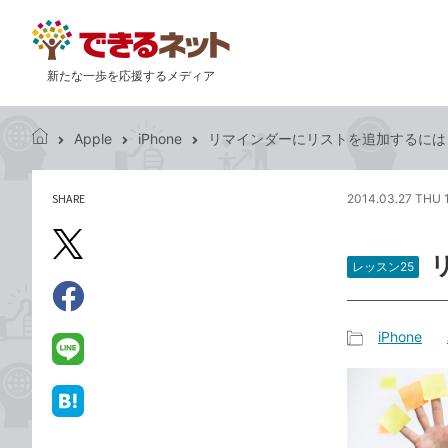
新たな一歩を応援するメディア
Apple
iPhone
リマインダーにリストを追加するには
で
き
る
SHARE
2014.03.27 THU 
記
ネ
事
ッ
を
X（旧
ト
シ
レッスン25
Twitter）
ェ
で
ア
Facebook
す
シ
で
iPhone
る
ェ
記
シ
LINE
ア
事
ェ
で
カ
ア
送
は
テ
る
て