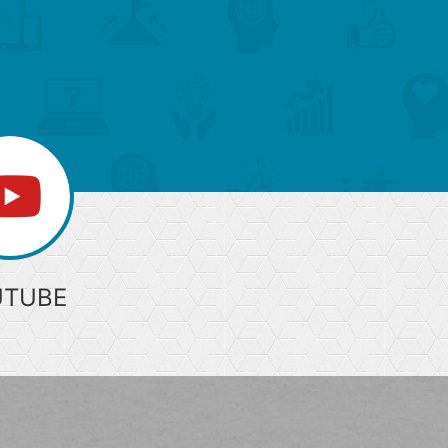
ー
ジ
上
部
へ
UTUBE