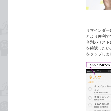
ゴ
な
リ
ブ
ッ
ク
マ
リマインダー
ー
とより便利で
ク
容別のリスト
に
を確認したい
追
をタップしま
加