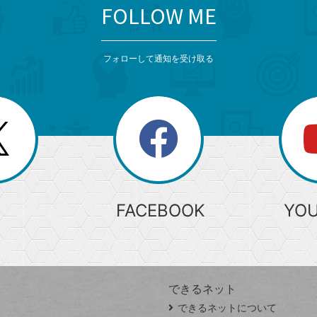
FOLLOW ME
フォローして通知を受け取る
search
検
索
FACEBOOK
YO
できるネット
できるネットについて