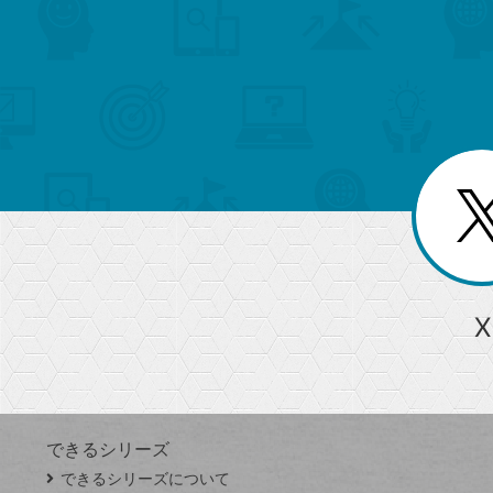
search
format_list_bulleted
検
カ
検
カ
索
テ
メ
ゴ
索
テ
ニ
リ
ュ
ー
ゴ
ー
一
を
覧
リ
閉
を
じ
閉
ー
る
じ
る
か
ら
急上昇ワード
X
探
Googleスプレッドシート
iPhone
VLOOKUP
す
できるシリーズ
close
できるシリーズについて
閉
ト