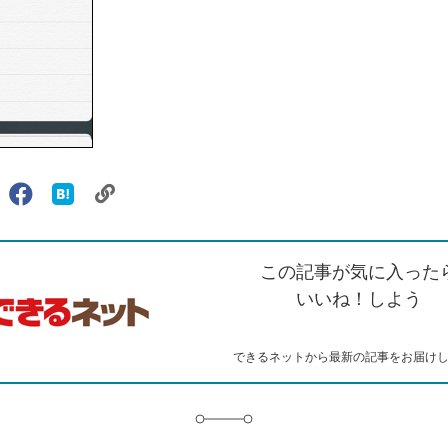
リ
X（旧
Facebook
は
ェアする
ン
witter）
で
て
ク
で
シ
な
を
シ
ェ
ブ
この記事が気に入った
コ
ェ
ア
ッ
ピ
ア
ク
いいね！しよう
ー
マ
ー
ク
できるネットから最新の記事をお届け
に
追
加