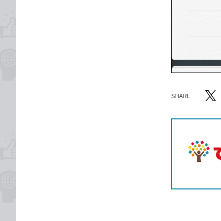
SHARE
記事をシ
T