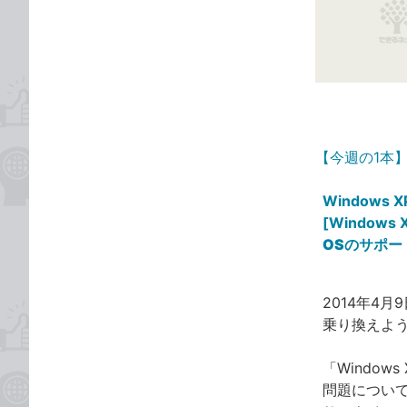
な
テ
ブ
ゴ
ッ
リ
ク
マ
ー
ク
【今週の1本
に
追
Windows 
加
[Windows
OSのサポ
2014年4
乗り換えよ
「Windo
問題につい