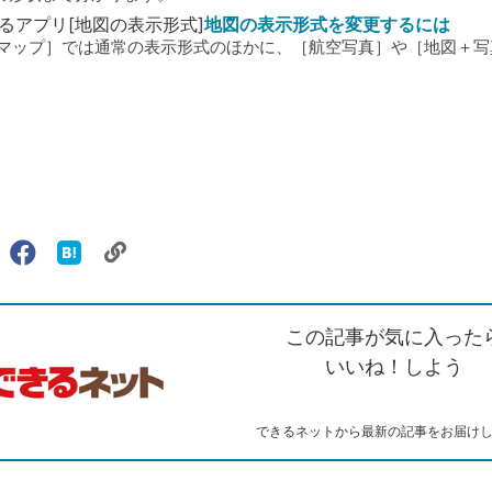
るアプリ[地図の表示形式]
地図の表示形式を変更するには
eの［マップ］では通常の表示形式のほかに、［航空写真］や［地図＋
リ
X（旧
Facebook
は
ェアする
ン
witter）
で
て
ク
で
シ
な
を
シ
ェ
ブ
この記事が気に入った
コ
ェ
ア
ッ
ピ
ア
ク
いいね！しよう
ー
マ
ー
ク
できるネットから最新の記事をお届け
に
追
加