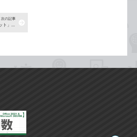
次の記事
arrow_forward
【ニュースリリース】 「できるネット」が本日スタート！