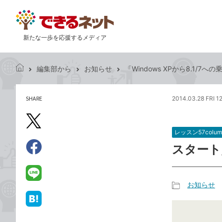
新たな一歩を応援するメディア
編集部から
お知らせ
「Windows XPから8.1/
で
き
る
SHARE
2014.03.28 FRI 12
記
ネ
事
ッ
を
X（旧
ト
シ
レッスン57colum
Twitter）
ェ
スタート
で
ア
Facebook
す
シ
で
る
ェ
シ
LINE
お知らせ
ア
ェ
で
記
ア
送
は
事
る
て
カ