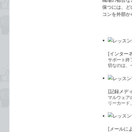
職場の都合な
保つには、どの
コンを外部か
[インター
サポート終了
切なのは、
[記録メデ
マルウェア
リーカード
[メールに