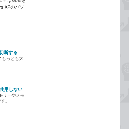
け安全な環境を
 XPのパソ
ら切断する
にもっとも大
。
を共用しない
モリーやメモ
です。