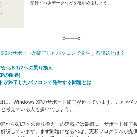
移行すべきデータなどを確かめましょう。
グ
】OSのサポートが終了したパソコンで発生する問題とは？
XPから8.1/7への乗り換え
 XPの限界]
ートが終了したパソコンで発生する問題とは
月9日に、Windows XPのサポート終了が迫っています。これか
うと考えている人も多いでしょう。
ws XPから8.1/7への乗り換え」の連載では最初に、サポート終
て解説しています。まず問題になるのは、更新プログラムが提