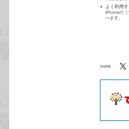
よく利用す
iPhon
べます。
SHARE
記事をシ
T