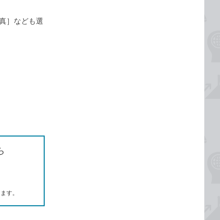
写真］なども選
ら
します。