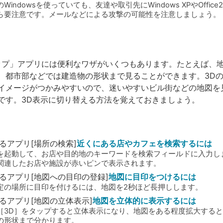
indowsを使っていても、友達や取引先にWindows XPやOffice
ら要注意です。メールなどによる攻撃の可能性を注意しましょう。
「マップ」アプリには便利なワザがいくつもあります。たとえば、地
、都市部などでは建造物の形状まで見ることができます。3D
イメージがつかみやすいので、迷いやすいビル街などの地図を
です。3D表示に切り替える方法を覚えておきましょう。
るアプリ[場所の検索]
近くにある店やカフェを検索するには
を起動して、お店や目的地のキーワードを検索フィールドに入力し
関連したお店や施設が赤いピンで表示されます。
るアプリ[地図への目印の登録]
地図に目印をつけるには
定の場所に目印を付けるには、地図を2秒ほど長押しします。
るアプリ[地図の立体表示]
地図を立体的に表示するには
［3D］をタップすると立体表示になり、地図をある程度拡大する
の形状まで分かります。