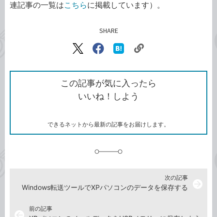
連記事の一覧は
こちら
に掲載しています）。
SHARE
記事をシェアする
リ
X（旧
Facebook
は
ン
Twitter）
で
て
ク
で
シ
な
を
シ
ェ
ブ
この記事が気に入ったら
コ
ェ
ア
ッ
いいね！しよう
ピ
ア
ク
ー
マ
ー
ク
できるネットから最新の記事をお届けします。
に
追
加
次の記事
arrow_forward
Windows転送ツールでXPパソコンのデータを保存する
前の記事
arrow_back