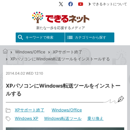
できるネットについて
X（旧
Facebook
YouTube
Twitter）
新たな一歩を応援するメディア
キーワードで検索
カテゴリーから探す
Windows/Office
XPサポート終了
で
XPパソコンにWindows転送ツールをインストールする
き
る
2014.04.02 WED 12:10
ネ
ッ
XPパソコンにWindows転送ツールをインストー
ト
ルする
XPサポート終了
Windows/Office
記
Windows XP
Windows転送ツール
乗り換え
事
記
カ