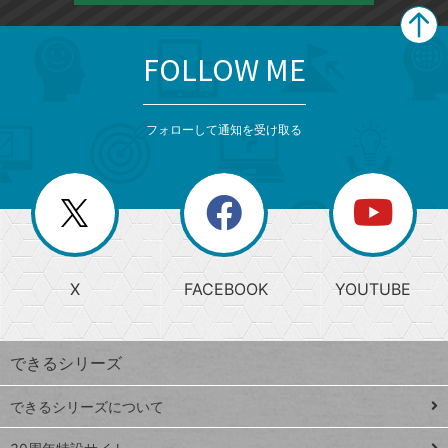
FOLLOW ME
search
format_list_bulleted
検
カ
検
カ
索
テ
メ
ゴ
索
テ
ニ
リ
フォローして通知を受け取る
ゴ
ュ
ー
ー
一
リ
を
覧
閉
を
ー
じ
閉
か
る
じ
る
search
ら
急
X
FACEBOOK
YOUTUBE
探
上
検
昇
索
す
ワ
できるシリーズ
ー
ド
できるシリーズについて
Google
ト
スプレ