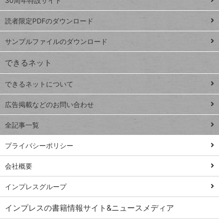
ッ
30周年特設サイト
ッドシ
プ
読者限定PDFのダウンロード
ート
ペ
iPhone
ー
サンプルファイルのダウンロード
VLOOKUP
ジ
できるネット
連載
できるネットについて
Excel Q&A
close
閉じ
トイアンナ流仕
広告掲載などのお問い合わせ
る
事術
全記事一覧
PowerAutomate
ではじめる業務
プライバシーポリシー
の完全自動化
会社概要
AI議事録作成術
Windows 11
インプレスグループ
Q&A
インプレスの書籍情報サイト&ニュースメディア
Teams踏み込み