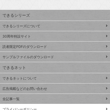
上
検
昇
索
す
ワ
できるシリーズ
ー
ド
できるシリーズについて
Google
ト
スプレ
ッ
30周年特設サイト
ッドシ
プ
読者限定PDFのダウンロード
ート
ペ
iPhone
ー
サンプルファイルのダウンロード
VLOOKUP
ジ
できるネット
連載
できるネットについて
Excel Q&A
close
閉じ
トイアンナ流仕
広告掲載などのお問い合わせ
る
事術
全記事一覧
PowerAutomate
ではじめる業務
プライバシーポリシー