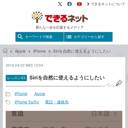
できるネットについて
X（旧
Facebook
YouTube
Twitter）
新たな一歩を応援するメディア
キーワードで検索
カテゴリーから探す
Apple
iPhone
Siriを自然に使えるようにしたい
で
き
2014.04.02 WED 12:04
る
ネ
Siriを自然に使えるようにしたい
レッスン43
ッ
ト
iPhone
Apple
記
iPhone 5s/5c
電話・連絡先
事
記
カ
事
テ
タ
ゴ
グ