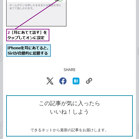
SHARE
記事をシェアする
リ
X（旧
Facebook
は
ン
Twitter）
で
て
ク
で
シ
な
を
シ
ェ
ブ
この記事が気に入ったら
コ
ェ
ア
ッ
いいね！しよう
ピ
ア
ク
ー
マ
ー
ク
できるネットから最新の記事をお届けします。
に