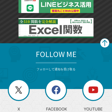
FOLLOW ME
search
format_list_bulleted
検
カ
検
カ
索
テ
メ
ゴ
索
テ
ニ
リ
フォローして通知を受け取る
ゴ
ュ
ー
ー
一
リ
を
覧
閉
を
ー
じ
閉
か
る
じ
る
search
ら
急
X
FACEBOOK
YOUTUBE
探