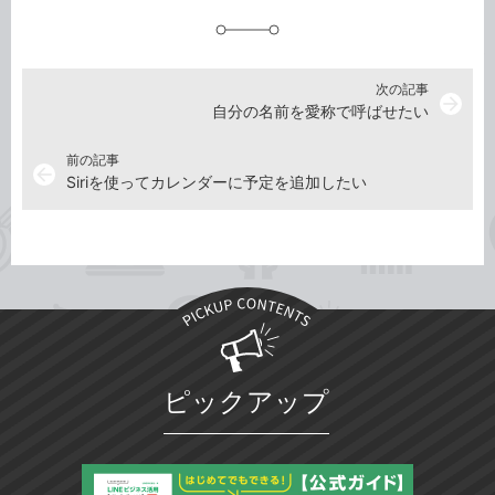
追
加
次の記事
arrow_forward
自分の名前を愛称で呼ばせたい
前の記事
arrow_back
Siriを使ってカレンダーに予定を追加したい
ピックアップ