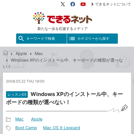
できるネットについて
X（旧
Facebook
YouTube
Twitter）
新たな一歩を応援するメディア
キーワードで検索
カテゴリーから探す
Apple
Mac
で
Windows XPのインストール中、キーボードの種類が選べな
き
い！
る
ネ
2008.05.22 THU 19:00
ッ
ト
Windows XPのインストール中、キー
レッスン05
ボードの種類が選べない！
Mac
Apple
記
Boot Camp
Mac OS X Leopard
事
記