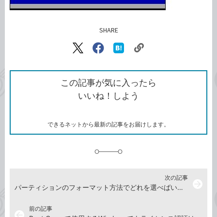
SHARE
記事をシェアする
リ
X（旧
Facebook
は
ン
Twitter）
で
て
ク
で
シ
な
を
シ
ェ
ブ
この記事が気に入ったら
コ
ェ
ア
ッ
いいね！しよう
ピ
ア
ク
ー
マ
ー
ク
できるネットから最新の記事をお届けします。
に
追
加
次の記事
arrow_forward
パーティションのフォーマット方法でどれを選べばいいのかわからない
前の記事
arrow_back