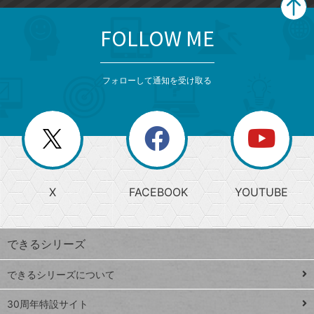
FOLLOW ME
search
format_list_bulleted
検
カ
検
カ
索
テ
メ
ゴ
索
テ
ニ
リ
フォローして通知を受け取る
ゴ
ュ
ー
ー
一
リ
を
覧
閉
を
ー
じ
閉
か
る
じ
る
search
ら
急
X
FACEBOOK
YOUTUBE
探
上
検
昇
索
す
ワ
できるシリーズ
ー
ド
できるシリーズについて
Google
ト
スプレ
ッ
30周年特設サイト