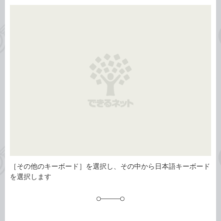
カ
事
テ
タ
ゴ
グ
リ
［その他のキーボード］を選択し、その中から日本語キーボード
を選択します