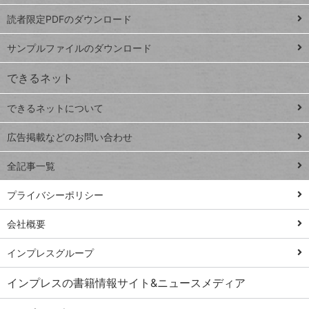
ッドシ
プ
読者限定PDFのダウンロード
ート
ペ
iPhone
ー
サンプルファイルのダウンロード
VLOOKUP
ジ
できるネット
連載
できるネットについて
Excel Q&A
close
閉じ
トイアンナ流仕
広告掲載などのお問い合わせ
る
事術
全記事一覧
PowerAutomate
ではじめる業務
プライバシーポリシー
の完全自動化
会社概要
AI議事録作成術
Windows 11
インプレスグループ
Q&A
インプレスの書籍情報サイト&ニュースメディア
Teams踏み込み
活用術