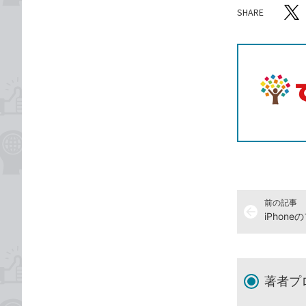
SHARE
記事をシ
T
前の記事
arrow_back
著者プ