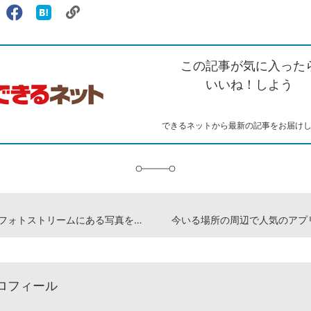
リ
X（旧
Facebook
は
ェアする
ン
witter）
で
て
ク
で
シ
な
を
シ
ェ
ブ
この記事が気に入った
コ
ェ
ア
ッ
ピ
ア
ク
いいね！しよう
ー
マ
ー
ク
できるネットから最新の記事をお届け
に
追
加
iPhoneのフォトストリームにある写真をパソコンと同期する
今いる場所の周辺で人気のアプ
ロフィール