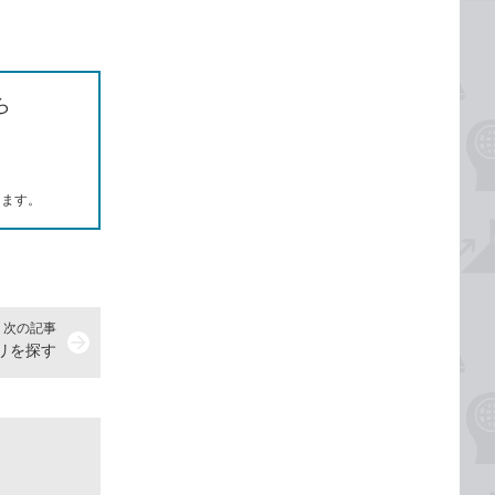
ら
します。
次の記事
arrow_forward
リを探す