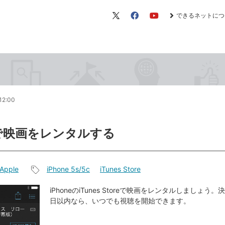
できるネットにつ
X（旧
Facebook
YouTube
Twitter）
12:00
neで映画をレンタルする
Apple
iPhone 5s/5c
iTunes Store
記
事
iPhoneのiTunes Storeで映画をレンタルしましょう
日以内なら、いつでも視聴を開始できます。
タ
グ