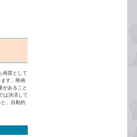
れも画質として
ります。映画
容量があること
では決済して
いと、自動的