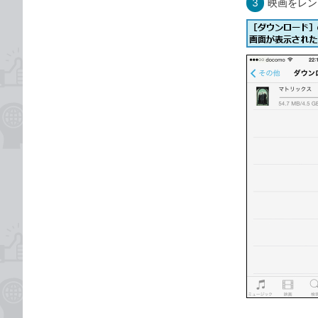
3
映画をレン