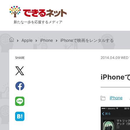
新たな一歩を応援するメディア
Apple
iPhone
iPhoneで映画をレンタルする
で
き
る
SHARE
2014.04.09 WED 
記
ネ
事
ッ
を
X（旧
ト
iPho
シ
Twitter）
ェ
で
ア
Facebook
す
シ
で
iPhone
る
ェ
記
シ
LINE
ア
事
ェ
で
カ
ア
送
は
テ
る
て