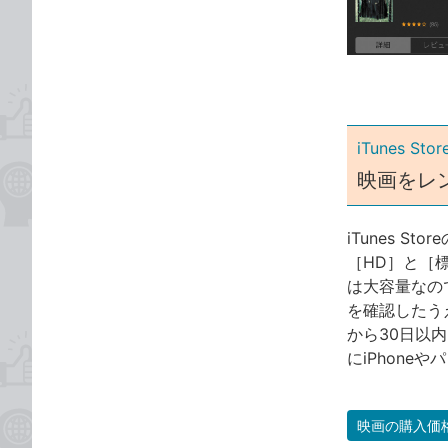
ゴ
な
リ
ブ
ッ
ク
マ
ー
iTunes Stor
ク
映画をレ
に
追
加
iTunes 
［HD］と［
は大容量なので
を確認したう
から30日以
にiPhone
映画の購入価