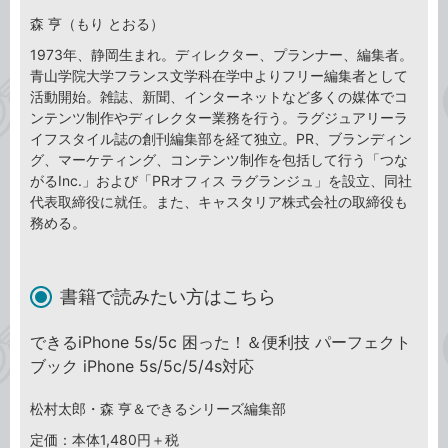
森 亨（もり とおる）
1973年、静岡生まれ。ディレクター、プランナー、編集者。
青山学院大学フランス文学科在学中よりフリー編集者として
活動開始。雑誌、新聞、インターネットなど多くの媒体でコ
ンテンツ制作やディレクター業務を行う。ラグジュアリーラ
イフスタイル誌の創刊編集部を経て独立。PR、ブランディン
グ、マーケティング、コンテンツ制作を包括して行う「つな
がるInc.」および「PRオフィス ラグランジュ」を設立、同社
代表取締役に就任。また、キャスタリア株式会社の取締役も
務める。
書籍で読みたい方はこちら
できるiPhone 5s/5c 困った！＆便利技 パーフェクト
ブック iPhone 5s/5c/5/4s対応
松村太郎・森 亨＆できるシリーズ編集部
定価：本体1,480円＋税