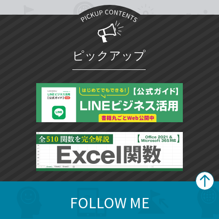
ピックアップ
FOLLOW ME
search
format_list_bulleted
検
カ
検
カ
索
テ