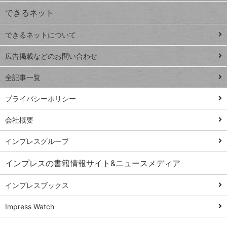
できるネット
連載
できるネットについて
Excel Q&A
close
閉じ
トイアンナ流仕
広告掲載などのお問い合わせ
る
事術
全記事一覧
PowerAutomate
ではじめる業務
プライバシーポリシー
の完全自動化
会社概要
AI議事録作成術
Windows 11
インプレスグループ
Q&A
インプレスの書籍情報サイト&ニュースメディア
Teams踏み込み
活用術
インプレスブックス
Excel講師の仕事
Impress Watch
術
エクセル時短