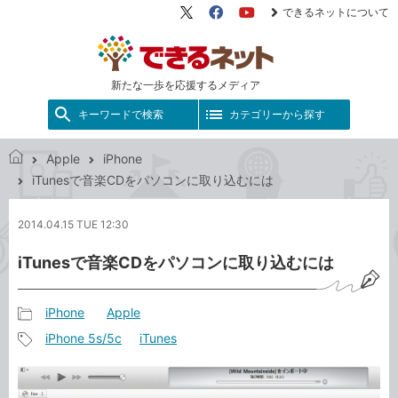
できるネットについて
X（旧
Facebook
YouTube
Twitter）
新たな一歩を応援するメディア
キーワードで検索
カテゴリーから探す
Apple
iPhone
で
iTunesで音楽CDをパソコンに取り込むには
き
る
2014.04.15 TUE 12:30
ネ
ッ
iTunesで音楽CDをパソコンに取り込むには
ト
iPhone
Apple
記
iPhone 5s/5c
iTunes
事
記
カ
事
テ
タ