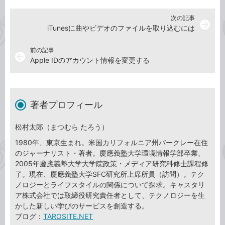
次の記事
arrow_forward
iTunesに曲やビデオのファイルを取り込むには
前の記事
arrow_back
Apple IDのアカウント情報を変更する
著者プロフィール
松村太郎（まつむら たろう）
1980年、東京生まれ。米国カリフォルニア州バークレー在住
のジャーナリスト・著者。慶應義塾大学環境情報学部卒業、
2005年慶應義塾大学大学院政策・メディア研究科修士課程修
了。現在、慶應義塾大学SFC研究所上席所員（訪問）。テク
ノロジーとライフスタイルの関係について探求。キャスタリ
ア株式会社では取締役研究責任者として、テクノロジーを生
かした新しい学びのサービスを創造する。
ブログ：
TAROSITE.NET