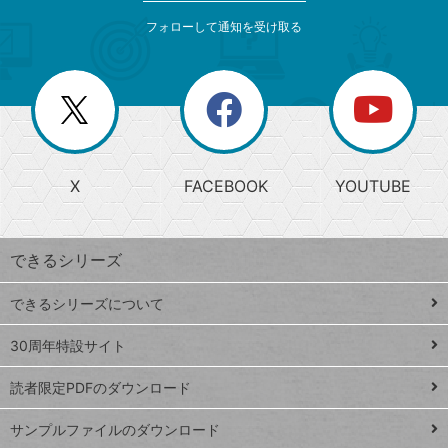
メ
ゴ
索
テ
ニ
リ
フォローして通知を受け取る
ゴ
ュ
ー
ー
一
リ
を
覧
閉
を
ー
じ
閉
か
る
じ
る
search
ら
急
X
FACEBOOK
YOUTUBE
探
上
検
昇
索
す
ワ
できるシリーズ
ー
ド
できるシリーズについて
Google
ト
スプレ
ッ
30周年特設サイト
ッドシ
プ
読者限定PDFのダウンロード
ート
ペ
iPhone
ー
サンプルファイルのダウンロード
VLOOKUP
ジ