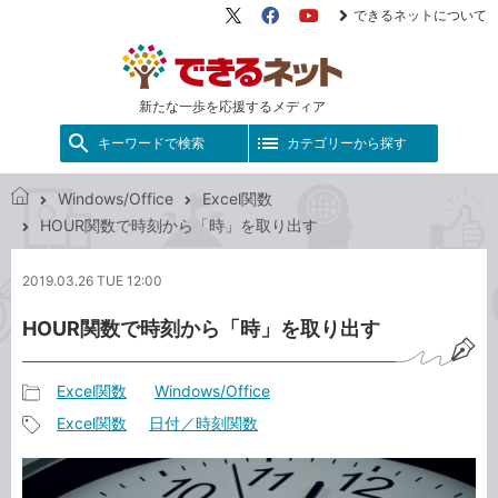
できるネットについて
X（旧
Facebook
YouTube
Twitter）
新たな一歩を応援するメディア
キーワードで検索
カテゴリーから探す
Windows/Office
Excel関数
で
HOUR関数で時刻から「時」を取り出す
き
る
2019.03.26 TUE 12:00
ネ
ッ
HOUR関数で時刻から「時」を取り出す
ト
Excel関数
Windows/Office
記
Excel関数
日付／時刻関数
事
記
カ
事
テ
タ