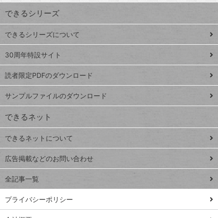
ワ
できるシリーズ
ー
ド
できるシリーズについて
Google
ト
スプレ
ッ
30周年特設サイト
ッドシ
プ
読者限定PDFのダウンロード
ート
ペ
iPhone
ー
サンプルファイルのダウンロード
VLOOKUP
ジ
できるネット
連載
できるネットについて
Excel Q&A
close
閉じ
トイアンナ流仕
広告掲載などのお問い合わせ
る
事術
全記事一覧
PowerAutomate
ではじめる業務
プライバシーポリシー
の完全自動化