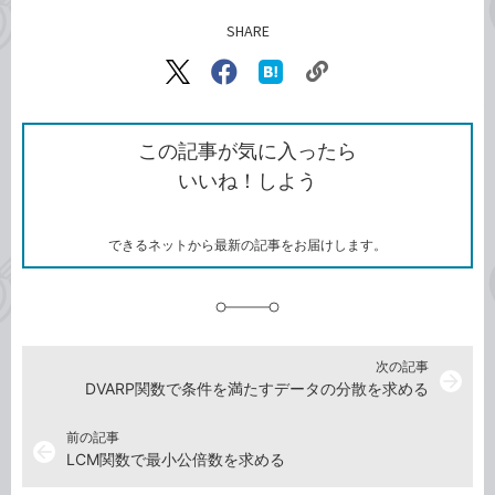
SHARE
記事をシェアする
リ
X（旧
Facebook
は
ン
Twitter）
で
て
ク
で
シ
な
を
シ
ェ
ブ
この記事が気に入ったら
コ
ェ
ア
ッ
いいね！しよう
ピ
ア
ク
ー
マ
ー
ク
できるネットから最新の記事をお届けします。
に
追
加
次の記事
arrow_forward
DVARP関数で条件を満たすデータの分散を求める
前の記事
arrow_back
LCM関数で最小公倍数を求める