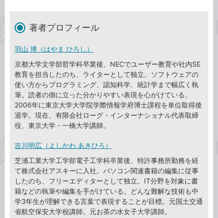
著者プロフィール
羽山 博（はやま ひろし）
京都大学文学部哲学科卒業後、NECでユーザー教育や社内SE
教育を担当したのち、ライターとして独立。ソフトウェアの
使い方からプログラミング、認知科学、統計学まで幅広く執
筆。読者の側に立った分かりやすい表現を心がけている。
2006年に東京大学大学院学際情報学府博士課程を単位取得後
退学。現在、有限会社ローグ・インターナショナル代表取締
役、東京大学・一橋大学講師。
吉川明広（よしかわ あきひろ）
芝浦工業大学工学部電子工学科卒業後、特許事務所勤務を経
て株式会社アスキーに入社。パソコン関連書籍の編集に従事
したのち、フリーエディターとして独立。IT分野を対象に書
籍などの執筆や編集を手がけている。どんな難解な技術も中
学3年生が理解できる言葉で表現することが目標。元国土交通
省航空保安大学校講師。元お茶の水女子大学講師。