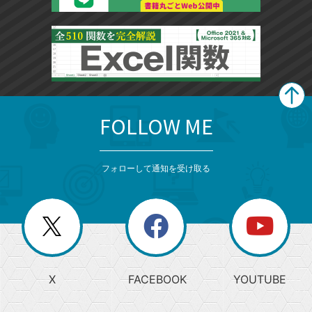
FOLLOW ME
search
format_list_bulleted
検
カ
検
カ
索
テ
メ
ゴ
索
テ
ニ
リ
フォローして通知を受け取る
ゴ
ュ
ー
ー
一
リ
を
覧
閉
を
ー
じ
閉
か
る
じ
る
search
ら
急
X
FACEBOOK
YOUTUBE
探
上
検
昇
索
す