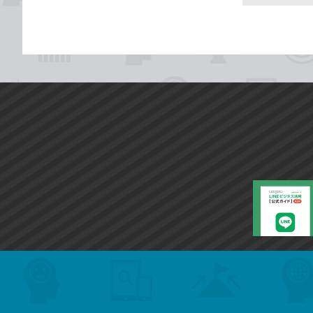
search
format_list_bulleted
検
カ
検
カ
索
テ