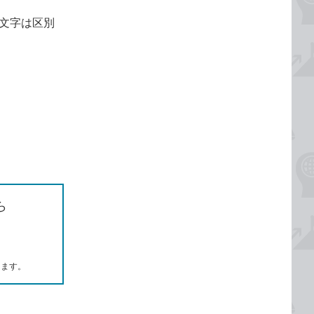
文字は区別
ら
します。