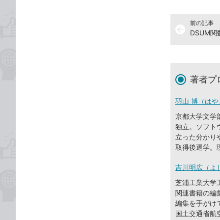
前の記事
arrow_back
DSUM
著者プ
羽山 博（はや
京都大学文学
独立。ソフト
立った分かり
取得後退学。
吉川明広（よ
芝浦工業大学
関連書籍の編
編集を手がけ
国土交通省航