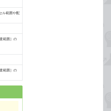
セル範囲や配
査範囲］の
査範囲］の