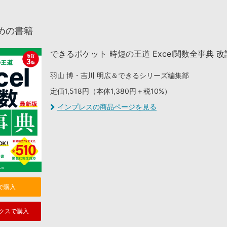
めの書籍
できるポケット 時短の王道 Excel関数全事典 改
羽山 博・吉川 明広＆できるシリーズ編集部
定価1,518円（本体1,380円＋税10%）
インプレスの商品ページを見る
nで購入
クスで購入