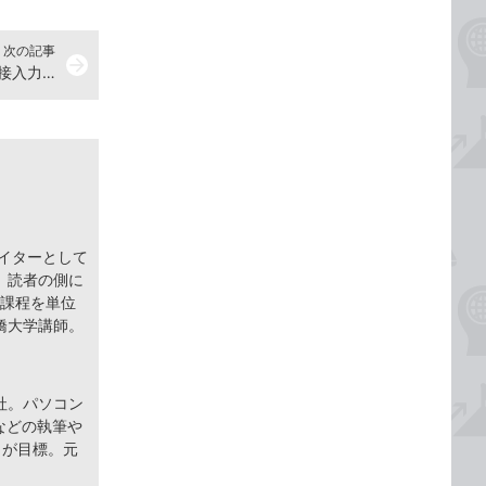
次の記事
arrow_forward
直接入力するには
ライターとして
。読者の側に
士課程を単位
橋大学講師。
社。パソコン
などの執筆や
とが目標。元