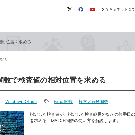
できるネットにつ
X（旧
Facebook
YouTube
Twitter）
の相対位置を求める
5:15
H関数で検査値の相対位置を求める
Windows/Office
Excel関数
検索／行列関数
記
事
指定した検査値が、指定した検査範囲のなかの何番目
を求める、MATCH関数の使い方を解説します。
タ
グ