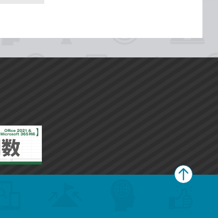
ペ
ー
ジ
上
部
へ