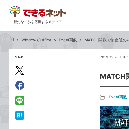
新たな一歩を応援するメディア
Windows/Office
Excel関数
MATCH関数で検査値
で
き
る
SHARE
2019.03.26 TUE 1
記
ネ
事
ッ
を
X（旧
ト
MATC
シ
Twitter）
ェ
で
ア
Facebook
す
シ
で
Excel関数
る
ェ
記
シ
LINE
ア
事
ェ
で
カ
ア
送
は
テ
る
て