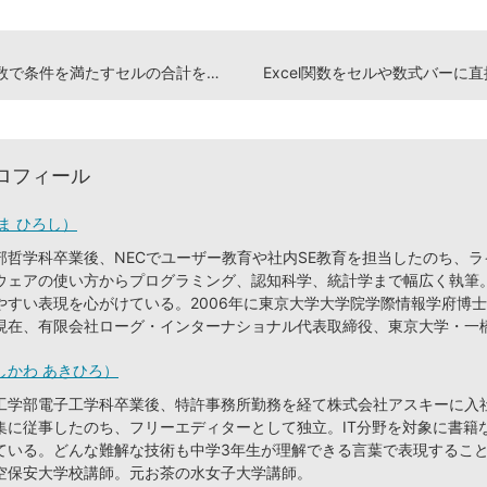
関数で条件を満たすセルの合計を求める
Excel関数をセルや数式バーに
ロフィール
ま ひろし）
部哲学科卒業後、NECでユーザー教育や社内SE教育を担当したのち、
ウェアの使い方からプログラミング、認知科学、統計学まで幅広く執筆
やすい表現を心がけている。2006年に東京大学大学院学際情報学府博
現在、有限会社ローグ・インターナショナル代表取締役、東京大学・一
しかわ あきひろ）
工学部電子工学科卒業後、特許事務所勤務を経て株式会社アスキーに入
集に従事したのち、フリーエディターとして独立。IT分野を対象に書籍
ている。どんな難解な技術も中学3年生が理解できる言葉で表現するこ
空保安大学校講師。元お茶の水女子大学講師。