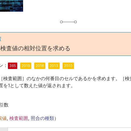
置
H 検査値の相対位置を求める
ン：
365
2019
2016
2013
2010
［検査範囲］のなかの何番目のセルであるかを求めます。［検
置を1として数えた値が返されます。
引数
索値
,
検査範囲
,
照合の種類
）