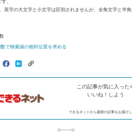
です。
、英字の大文字と小文字は区別されませんが、全角文字と半角
数
H関数で検索値の相対位置を求める
リ
X（旧
Facebook
は
ェアする
ン
witter）
で
て
ク
で
シ
な
を
シ
ェ
ブ
この記事が気に入った
コ
ェ
ア
ッ
ピ
ア
ク
いいね！しよう
ー
マ
ー
ク
できるネットから最新の記事をお届け
に
追
加