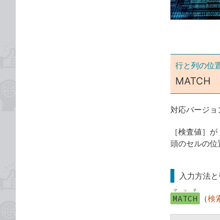
ゴ
な
リ
ブ
ッ
ク
マ
ー
行と列の位
ク
MATC
に
追
対応バージョ
加
［検査値］が
頭のセルの位
入力方法と
マッチ
MATCH
（
検