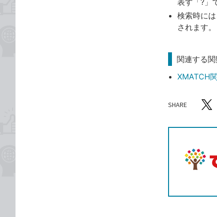
表す「?」
検索時には
されます。
関連する関
XMATC
SHARE
記事をシ
T