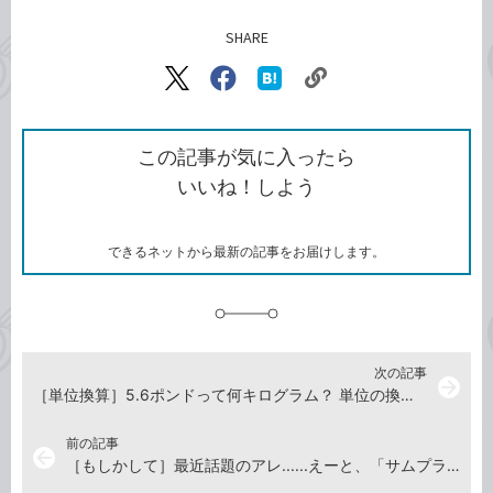
SHARE
記事をシェアする
リ
X（旧
Facebook
は
ン
Twitter）
で
て
ク
で
シ
な
を
シ
ェ
ブ
この記事が気に入ったら
コ
ェ
ア
ッ
いいね！しよう
ピ
ア
ク
ー
マ
ー
ク
できるネットから最新の記事をお届けします。
に
追
加
次の記事
arrow_forward
［単位換算］5.6ポンドって何キログラム？ 単位の換算を素早くしたい
前の記事
arrow_back
［もしかして］最近話題のアレ......えーと、「サムプライム」問題だっけ？