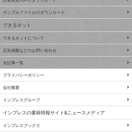
ート
ペ
iPhone
ー
サンプルファイルのダウンロード
VLOOKUP
ジ
できるネット
連載
できるネットについて
Excel Q&A
close
閉じ
トイアンナ流仕
広告掲載などのお問い合わせ
る
事術
全記事一覧
PowerAutomate
ではじめる業務
プライバシーポリシー
の完全自動化
会社概要
AI議事録作成術
Windows 11
インプレスグループ
Q&A
インプレスの書籍情報サイト&ニュースメディア
Teams踏み込み
活用術
インプレスブックス