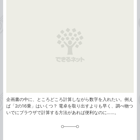
事
テ
タ
ゴ
グ
リ
企画書の中に、ところどころ計算しながら数字を入れたい。例え
ば「2の16乗」はいくつ？ 電卓を取り出すよりも早く、調べ物つ
いでにブラウザで計算する方法があれば便利なのに……。