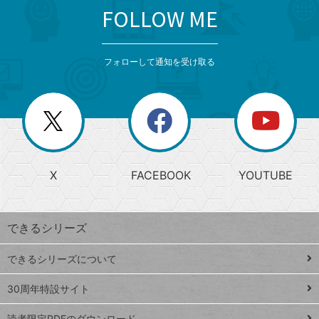
FOLLOW ME
search
format_list_bulleted
検
カ
検
カ
索
テ
メ
ゴ
索
テ
ニ
リ
フォローして通知を受け取る
ゴ
ュ
ー
ー
一
リ
を
覧
閉
を
ー
じ
閉
か
る
じ
る
search
ら
急
X
FACEBOOK
YOUTUBE
探
上
検
昇
索
す
ワ
できるシリーズ
ー
ド
できるシリーズについて
Google
ト
スプレ
ッ
30周年特設サイト
ッドシ
プ
読者限定PDFのダウンロード