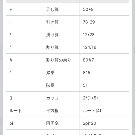
+
足し算
50+8
-
引き算
78-29
*
掛け算
12*28
/
割り算
124/16
%
割り算の余り
80%7
^
累乗
8^5
!
階乗
5!
()
カッコ
2*(1+5)
ルート
平方根
ルート(4)
pi
円周率
2pi*20