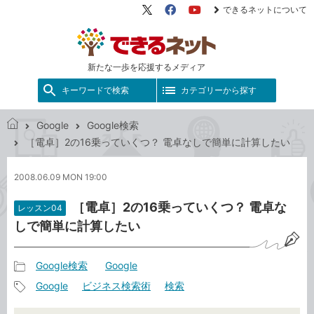
できるネットについて
X（旧
Facebook
YouTube
Twitter）
新たな一歩を応援するメディア
キーワードで検索
カテゴリーから探す
Google
Google検索
で
［電卓］2の16乗っていくつ？ 電卓なしで簡単に計算したい
き
る
2008.06.09 MON 19:00
ネ
ッ
［電卓］2の16乗っていくつ？ 電卓な
レッスン04
ト
しで簡単に計算したい
Google検索
Google
記
Google
ビジネス検索術
検索
事
記
カ