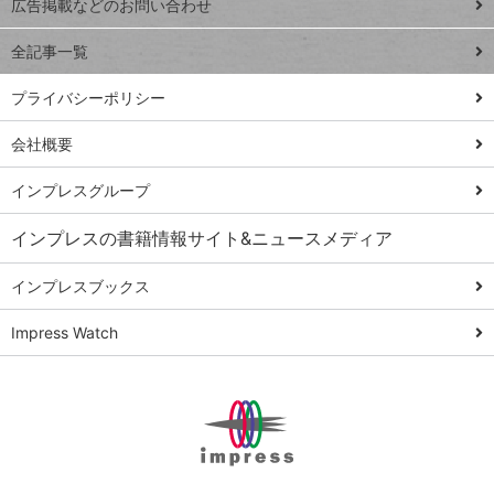
トイアンナ流仕
広告掲載などのお問い合わせ
る
事術
全記事一覧
PowerAutomate
ではじめる業務
プライバシーポリシー
の完全自動化
会社概要
AI議事録作成術
Windows 11
インプレスグループ
Q&A
インプレスの書籍情報サイト&ニュースメディア
Teams踏み込み
活用術
インプレスブックス
Excel講師の仕事
Impress Watch
術
エクセル時短
パワポ時短
Windows Tips
神保町ペロリ旅