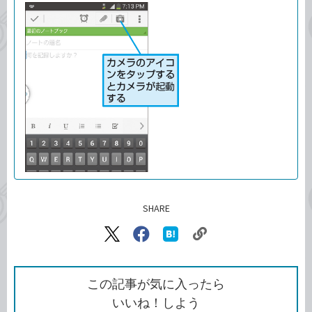
SHARE
記事をシェアする
リ
X（旧
Facebook
は
ン
Twitter）
で
て
ク
で
シ
な
を
シ
ェ
ブ
この記事が気に入ったら
コ
ェ
ア
ッ
いいね！しよう
ピ
ア
ク