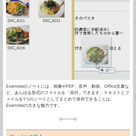
事
テ
タ
ゴ
グ
リ
Evernoteのノートには、画像やPDF、音声、動画、Office文書な
ど、あらゆる形式のファイルを「添付」できます。テキストとフ
ァイルを1つのノートとしてまとめて保存できることは、
Evernoteの大きな魅力です。