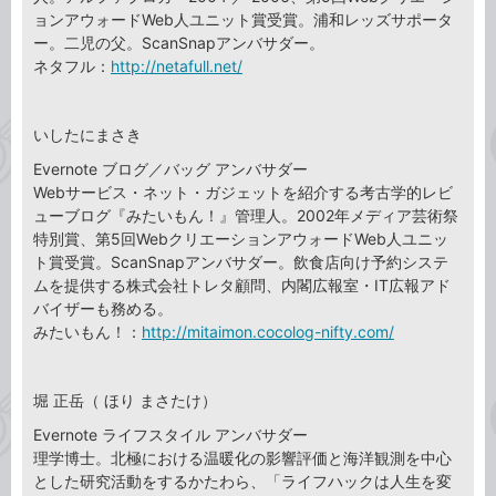
ョンアウォードWeb人ユニット賞受賞。浦和レッズサポータ
ー。二児の父。ScanSnapアンバサダー。
ネタフル：
http://netafull.net/
いしたにまさき
Evernote ブログ／バッグ アンバサダー
Webサービス・ネット・ガジェットを紹介する考古学的レビ
ューブログ『みたいもん！』管理人。2002年メディア芸術祭
特別賞、第5回WebクリエーションアウォードWeb人ユニッ
ト賞受賞。ScanSnapアンバサダー。飲食店向け予約システ
ムを提供する株式会社トレタ顧問、内閣広報室・IT広報アド
バイザーも務める。
みたいもん！：
http://mitaimon.cocolog-nifty.com/
堀 正岳（ ほり まさたけ）
Evernote ライフスタイル アンバサダー
理学博士。北極における温暖化の影響評価と海洋観測を中心
とした研究活動をするかたわら、「ライフハックは人生を変