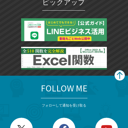
ピックアップ
FOLLOW ME
search
format_list_bulleted
検
カ
検
カ
索
テ
メ
ゴ
索
テ
ニ
リ
フォローして通知を受け取る
ゴ
ュ
ー
ー
一
リ
を
覧
閉
を