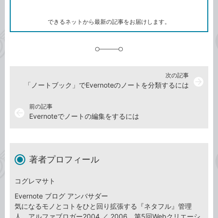
ー
マ
ー
ク
できるネットから最新の記事をお届けします。
に
追
加
次の記事
arrow_forward
「ノートブック」でEvernoteのノートを分類するには
前の記事
arrow_back
Evernoteでノートの編集をするには
著者プロフィール
コグレマサト
Evernote ブログ アンバサダー
気になるモノとコトをひと回り拡張する『ネタフル』管理
人。アルファブロガー2004 ／ 2006、第5回Webクリエーシ