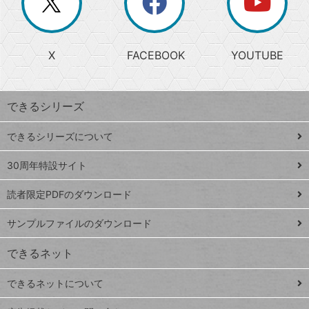
ー
じ
閉
か
る
じ
る
search
ら
急
X
FACEBOOK
YOUTUBE
探
上
検
昇
索
す
ワ
できるシリーズ
ー
ド
できるシリーズについて
Google
ト
スプレ
ッ
30周年特設サイト
ッドシ
プ
読者限定PDFのダウンロード
ート
ペ
iPhone
ー
サンプルファイルのダウンロード
VLOOKUP
ジ
できるネット
連載
できるネットについて
Excel Q&A
close
閉じ