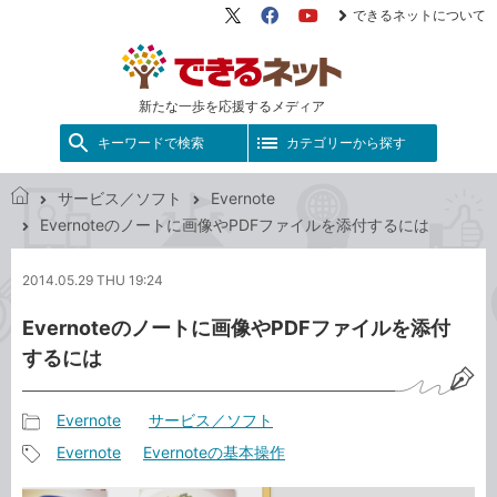
できるネットについて
X（旧
Facebook
YouTube
Twitter）
新たな一歩を応援するメディア
キーワードで検索
カテゴリーから探す
サービス／ソフト
Evernote
で
Evernoteのノートに画像やPDFファイルを添付するには
き
る
2014.05.29 THU 19:24
ネ
ッ
Evernoteのノートに画像やPDFファイルを添付
ト
するには
Evernote
サービス／ソフト
記
Evernote
Evernoteの基本操作
事
記
カ