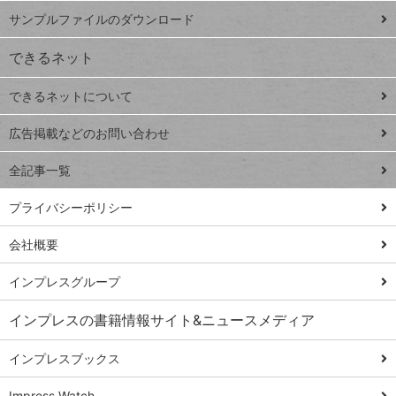
iPhone
ー
サンプルファイルのダウンロード
VLOOKUP
ジ
できるネット
連載
できるネットについて
Excel Q&A
close
閉じ
トイアンナ流仕
広告掲載などのお問い合わせ
る
事術
全記事一覧
PowerAutomate
ではじめる業務
プライバシーポリシー
の完全自動化
会社概要
AI議事録作成術
Windows 11
インプレスグループ
Q&A
インプレスの書籍情報サイト&ニュースメディア
Teams踏み込み
活用術
インプレスブックス
Excel講師の仕事
Impress Watch