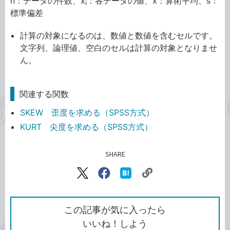
n：データの件数、x
：各データの値、x̄：算術平均、s：
i
標準偏差
計算の対象になるのは、数値と数値を含むセルです。
文字列、論理値、空白のセルは計算の対象となりませ
ん。
関連する関数
SKEW 歪度を求める（SPSS方式）
KURT 尖度を求める（SPSS方式）
SHARE
記事をシェアする
リ
X（旧
Facebook
は
ン
Twitter）
で
て
ク
で
シ
な
を
シ
ェ
ブ
この記事が気に入ったら
コ
ェ
ア
ッ
いいね！しよう
ピ
ア
ク