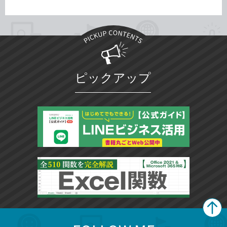
ピックアップ
search
format_list_bulleted