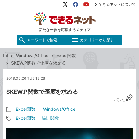
できるネットについて
X（旧
Facebook
YouTube
Twitter）
新たな一歩を応援するメディア
キーワードで検索
カテゴリーから探す
Windows/Office
Excel関数
で
SKEW.P関数で歪度を求める
き
る
2019.03.26 TUE 13:28
ネ
ッ
SKEW.P関数で歪度を求める
ト
Excel関数
Windows/Office
記
Excel関数
統計関数
事
記
カ
事
テ
タ