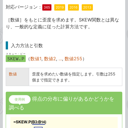
対応バージョン：
365
2019
2016
2013
［数値］をもとに歪度を求めます。SKEW関数とは異な
り、一般的な定義に従った計算方法です。
入力方法と引数
スキュー・ピー
SKEW.P
（
数値1
,
数値2
,
...
,
数値255
）
数値
歪度を求めたい数値を指定します。引数は255
個まで指定できます。
得点の分布に偏りがあるかどうかを
使用例
調べる