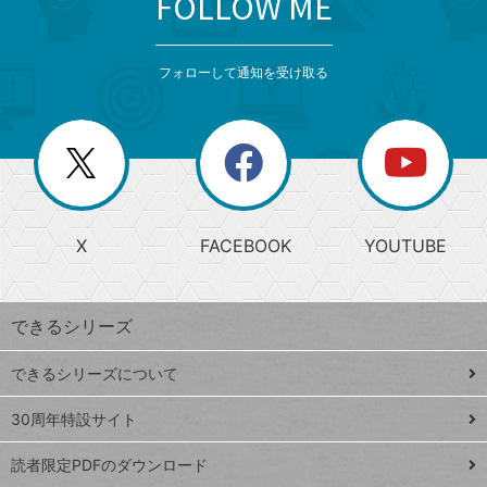
FOLLOW ME
検
カ
検
カ
索
テ
メ
ゴ
索
テ
ニ
リ
フォローして通知を受け取る
ゴ
ュ
ー
ー
一
リ
を
覧
閉
を
ー
じ
閉
か
る
じ
る
search
ら
急
X
FACEBOOK
YOUTUBE
探
上
検
昇
索
す
ワ
できるシリーズ
ー
ド
できるシリーズについて
Google
ト
スプレ
ッ
30周年特設サイト
ッドシ
プ
読者限定PDFのダウンロード
ート
ペ