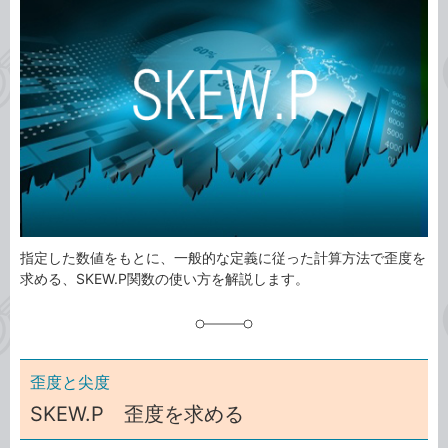
ゴ
グ
リ
指定した数値をもとに、一般的な定義に従った計算方法で歪度を
求める、SKEW.P関数の使い方を解説します。
歪度と尖度
SKEW.P 歪度を求める