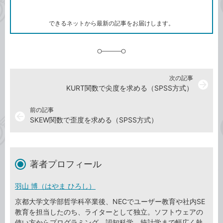
ー
マ
ー
ク
できるネットから最新の記事をお届けします。
に
追
加
次の記事
arrow_forward
KURT関数で尖度を求める（SPSS方式）
前の記事
arrow_back
SKEW関数で歪度を求める（SPSS方式）
著者プロフィール
羽山 博（はやま ひろし）
京都大学文学部哲学科卒業後、NECでユーザー教育や社内SE
教育を担当したのち、ライターとして独立。ソフトウェアの
使い方からプログラミング、認知科学、統計学まで幅広く執