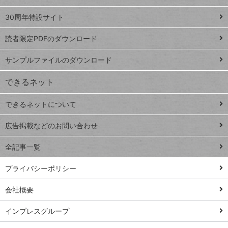
Google
ト
スプレ
ッ
30周年特設サイト
ッドシ
プ
読者限定PDFのダウンロード
ート
ペ
iPhone
ー
サンプルファイルのダウンロード
VLOOKUP
ジ
できるネット
連載
できるネットについて
Excel Q&A
close
閉じ
トイアンナ流仕
広告掲載などのお問い合わせ
る
事術
全記事一覧
PowerAutomate
ではじめる業務
プライバシーポリシー
の完全自動化
会社概要
AI議事録作成術
Windows 11
インプレスグループ
Q&A