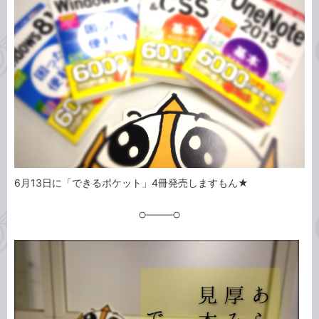
ゴ
グ
リ
6月13日に「できるポケット」4冊発売しますもん★