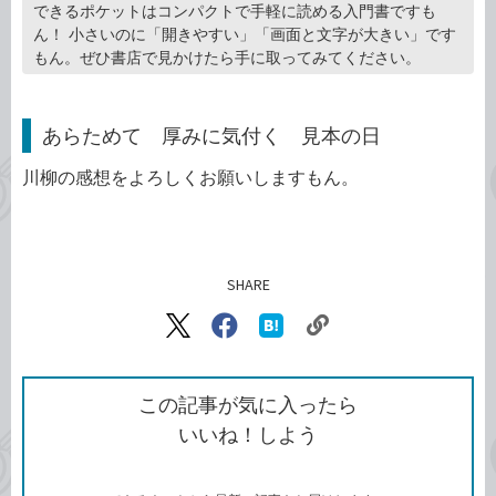
できるポケットはコンパクトで手軽に読める入門書ですも
ん！ 小さいのに「開きやすい」「画面と文字が大きい」です
もん。ぜひ書店で見かけたら手に取ってみてください。
あらためて 厚みに気付く 見本の日
川柳の感想をよろしくお願いしますもん。
SHARE
記事をシェアする
リ
X（旧
Facebook
は
ン
Twitter）
で
て
ク
で
シ
な
を
シ
ェ
ブ
この記事が気に入ったら
コ
ェ
ア
ッ
いいね！しよう
ピ
ア
ク
ー
マ
ー
ク