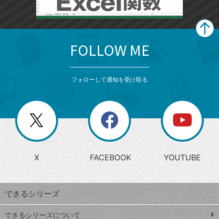
FOLLOW ME
search
format_list_bulleted
検
カ
検
カ
索
テ
メ
ゴ
索
テ
ニ
リ
フォローして通知を受け取る
ゴ
ュ
ー
ー
一
リ
を
覧
閉
を
ー
じ
閉
か
る
じ
る
search
ら
急
X
FACEBOOK
YOUTUBE
探
上
検
昇
索
す
ワ
できるシリーズ
ー
ド
できるシリーズについて