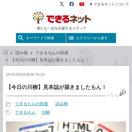
できるネットについて
X（旧
Facebook
YouTube
Twitter）
新たな一歩を応援するメディア
キーワードで検索
カテゴリーから探す
読み物
できるもんの部屋
で
【今日の川柳】見本誌が届きましたもん！
き
る
2014.06.09 MON 15:34
ネ
ッ
【今日の川柳】見本誌が届きましたもん！
ト
できるもんの部屋
読み物
記
できるもん
川柳
事
記
カ
事
テ
タ