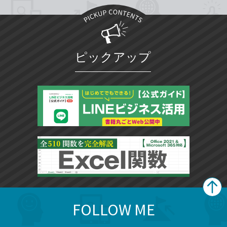
ピックアップ
FOLLOW ME
search
format_list_bulleted
検
カ
検
カ
索
テ