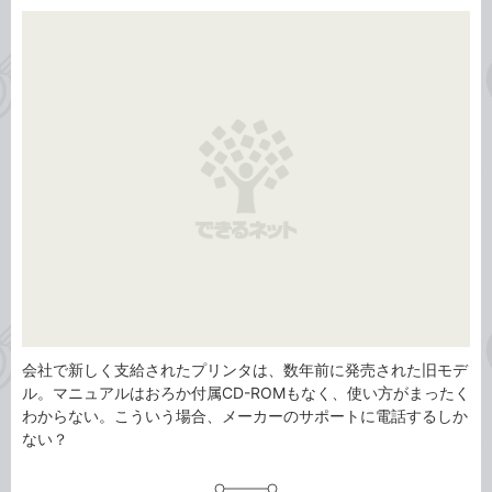
カ
事
テ
タ
ゴ
グ
リ
会社で新しく支給されたプリンタは、数年前に発売された旧モデ
ル。マニュアルはおろか付属CD-ROMもなく、使い方がまったく
わからない。こういう場合、メーカーのサポートに電話するしか
ない？