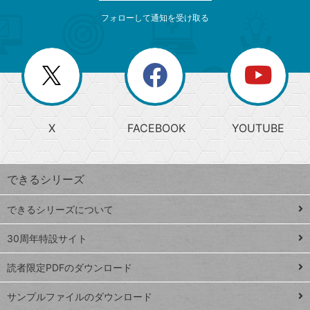
メ
ゴ
索
テ
ニ
リ
フォローして通知を受け取る
ゴ
ュ
ー
ー
一
リ
を
覧
閉
を
ー
じ
閉
か
る
じ
る
search
ら
急
X
FACEBOOK
YOUTUBE
探
上
検
昇
索
す
ワ
できるシリーズ
ー
ド
できるシリーズについて
Google
ト
スプレ
ッ
30周年特設サイト
ッドシ
プ
読者限定PDFのダウンロード
ート
ペ
iPhone
ー
サンプルファイルのダウンロード
VLOOKUP
ジ