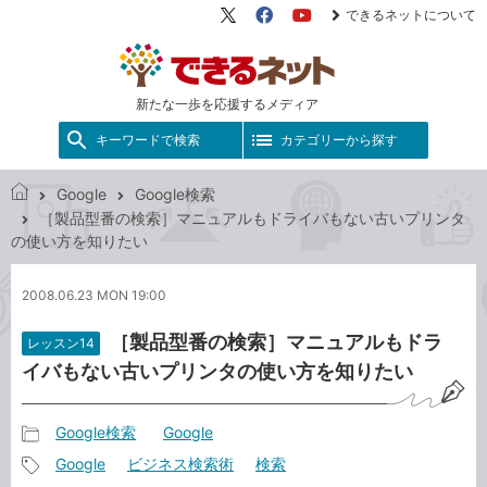
できるネットについて
X（旧
Facebook
YouTube
Twitter）
新たな一歩を応援するメディア
キーワードで検索
カテゴリーから探す
Google
Google検索
で
［製品型番の検索］マニュアルもドライバもない古いプリンタ
き
の使い方を知りたい
る
ネ
2008.06.23 MON 19:00
ッ
ト
［製品型番の検索］マニュアルもドラ
レッスン14
イバもない古いプリンタの使い方を知りたい
Google検索
Google
記
Google
ビジネス検索術
検索
事
記