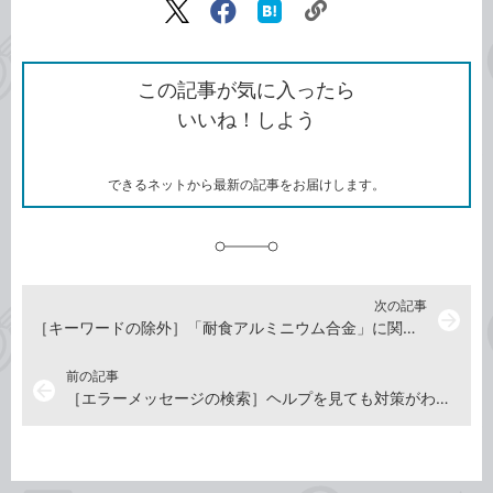
リ
X（旧
Facebook
は
ン
Twitter）
で
て
ク
で
シ
な
を
シ
ェ
ブ
この記事が気に入ったら
コ
ェ
ア
ッ
いいね！しよう
ピ
ア
ク
ー
マ
ー
ク
できるネットから最新の記事をお届けします。
に
追
加
次の記事
arrow_forward
［キーワードの除外］「耐食アルミニウム合金」に関係のないページを排除したい
前の記事
arrow_back
［エラーメッセージの検索］ヘルプを見ても対策がわからないエラーはどう解決する？