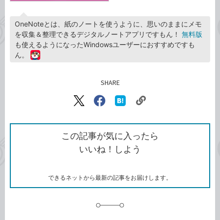
OneNoteとは、紙のノートを使うように、思いのままにメモ
を収集＆整理できるデジタルノートアプリですもん！
無料版
も使えるようになったWindowsユーザーにおすすめですも
ん。
SHARE
記事をシェアする
リ
X（旧
Facebook
は
ン
Twitter）
で
て
ク
で
シ
な
を
シ
ェ
ブ
この記事が気に入ったら
コ
ェ
ア
ッ
いいね！しよう
ピ
ア
ク
ー
マ
ー
ク
できるネットから最新の記事をお届けします。
に
追
加