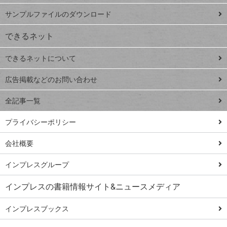
iPhone
ー
サンプルファイルのダウンロード
VLOOKUP
ジ
できるネット
連載
できるネットについて
Excel Q&A
close
閉じ
トイアンナ流仕
広告掲載などのお問い合わせ
る
事術
全記事一覧
PowerAutomate
ではじめる業務
プライバシーポリシー
の完全自動化
会社概要
AI議事録作成術
Windows 11
インプレスグループ
Q&A
インプレスの書籍情報サイト&ニュースメディア
Teams踏み込み
活用術
インプレスブックス
Excel講師の仕事