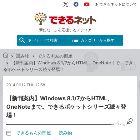
できるネットについて
X（旧
Facebook
YouTube
Twitter）
新たな一歩を応援するメディア
キーワードで検索
カテゴリーから探す
読み物
できるもんの部屋
で
【新刊案内】Windows 8.1/7からHTML、OneNoteまで。でき
き
るポケットシリーズ続々登場！
る
ネ
2014.06.12 THU 17:58
ッ
ト
【新刊案内】Windows 8.1/7からHTML、
OneNoteまで。できるポケットシリーズ続々登
場！
できるもんの部屋
読み物
記