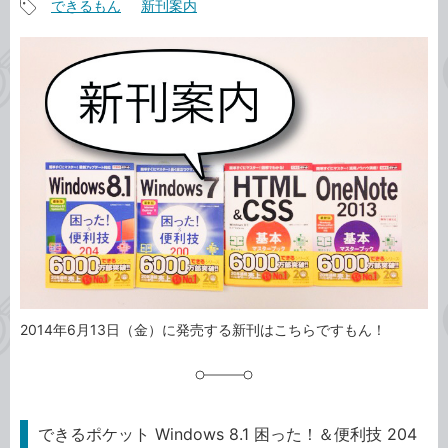
できるもん
新刊案内
事
記
カ
事
テ
タ
ゴ
グ
リ
2014年6月13日（金）に発売する新刊はこちらですもん！
できるポケット Windows 8.1 困った！＆便利技 204