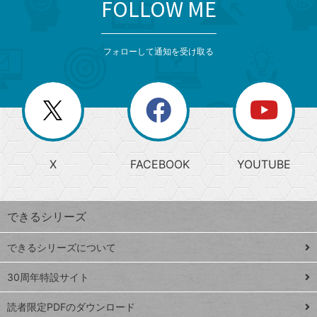
FOLLOW ME
search
format_list_bulleted
検
カ
検
カ
索
テ
メ
ゴ
索
テ
ニ
リ
フォローして通知を受け取る
ゴ
ュ
ー
ー
一
リ
を
覧
閉
を
ー
じ
閉
か
る
じ
る
search
ら
急
X
FACEBOOK
YOUTUBE
探
上
検
昇
索
す
ワ
できるシリーズ
ー
ド
できるシリーズについて
Google
ト
スプレ
ッ
30周年特設サイト
ッドシ
プ
読者限定PDFのダウンロード
ート
ペ