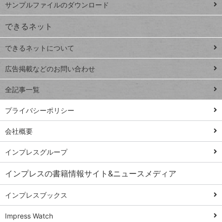
サンプルファイルのダウンロード
VLOOKUP
ジ
できるネット
連載
できるネットについて
Excel Q&A
close
閉じ
トイアンナ流仕
広告掲載などのお問い合わせ
る
事術
全記事一覧
PowerAutomate
ではじめる業務
プライバシーポリシー
の完全自動化
会社概要
AI議事録作成術
Windows 11
インプレスグループ
Q&A
インプレスの書籍情報サイト&ニュースメディア
Teams踏み込み
活用術
インプレスブックス
Excel講師の仕事
Impress Watch
術