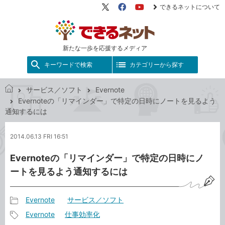
できるネットについて
X（旧
Facebook
YouTube
Twitter）
新たな一歩を応援するメディア
キーワードで検索
カテゴリーから探す
サービス／ソフト
Evernote
で
Evernoteの「リマインダー」で特定の日時にノートを見るよう
き
通知するには
る
ネ
2014.06.13 FRI 16:51
ッ
ト
Evernoteの「リマインダー」で特定の日時にノ
ートを見るよう通知するには
Evernote
サービス／ソフト
記
Evernote
仕事効率化
事
記