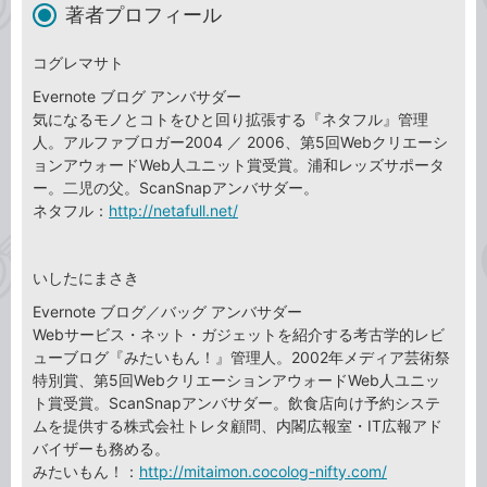
著者プロフィール
コグレマサト
Evernote ブログ アンバサダー
気になるモノとコトをひと回り拡張する『ネタフル』管理
人。アルファブロガー2004 ／ 2006、第5回Webクリエーシ
ョンアウォードWeb人ユニット賞受賞。浦和レッズサポータ
ー。二児の父。ScanSnapアンバサダー。
ネタフル：
http://netafull.net/
いしたにまさき
Evernote ブログ／バッグ アンバサダー
Webサービス・ネット・ガジェットを紹介する考古学的レビ
ューブログ『みたいもん！』管理人。2002年メディア芸術祭
特別賞、第5回WebクリエーションアウォードWeb人ユニッ
ト賞受賞。ScanSnapアンバサダー。飲食店向け予約システ
ムを提供する株式会社トレタ顧問、内閣広報室・IT広報アド
バイザーも務める。
みたいもん！：
http://mitaimon.cocolog-nifty.com/