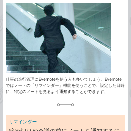
カ
事
テ
タ
ゴ
グ
リ
仕事の進行管理にEvernoteを使う人も多いでしょう。Evernote
ではノートの「リマインダー」機能を使うことで、設定した日時
に、特定のノートを見るよう通知することができます。
リマインダー