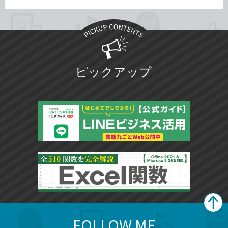
ピックアップ
FOLLOW ME
search
format_list_bulleted