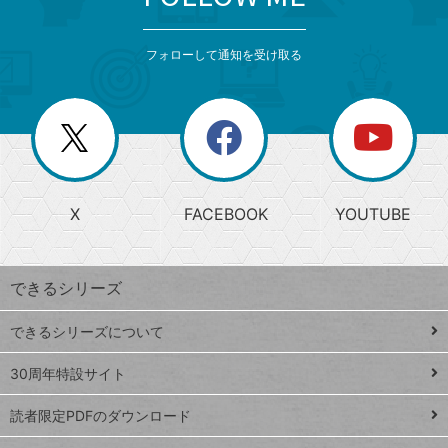
検
カ
検
カ
索
テ
メ
ゴ
索
テ
ニ
リ
フォローして通知を受け取る
ゴ
ュ
ー
ー
一
リ
を
覧
閉
を
ー
じ
閉
か
る
じ
る
search
ら
急
X
FACEBOOK
YOUTUBE
探
上
検
昇
索
す
ワ
できるシリーズ
ー
ド
できるシリーズについて
Google
ト
スプレ
ッ
30周年特設サイト
ッドシ
プ
読者限定PDFのダウンロード
ート
ペ
iPhone
ー