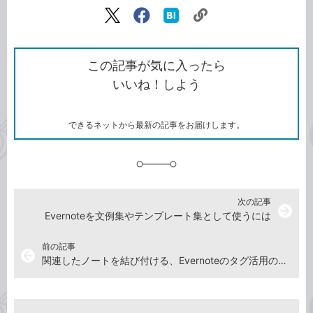
記事をシェアする
リ
X（旧
Facebook
は
ン
Twitter）
で
て
ク
で
シ
な
を
シ
ェ
ブ
この記事が気に入ったら
コ
ェ
ア
ッ
いいね！しよう
ピ
ア
ク
ー
マ
ー
ク
できるネットから最新の記事をお届けします。
に
追
加
次の記事
arrow_forward
Evernoteを文例集やテンプレート集として使うには
前の記事
arrow_back
関連したノートを結び付ける、Evernoteのタグ活用のコツ