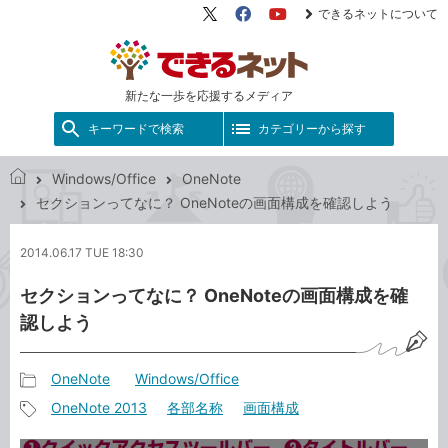
できるネットについて
X（旧
Facebook
YouTube
Twitter）
新たな一歩を応援するメディア
キーワードで検索
カテゴリーから探す
Windows/Office
OneNote
で
セクションってなに？ OneNoteの画面構成を確認しよう
き
る
2014.06.17 TUE 18:30
ネ
ッ
セクションってなに？ OneNoteの画面構成を確
ト
認しよう
OneNote
Windows/Office
記
OneNote 2013
各部名称
画面構成
事
記
カ