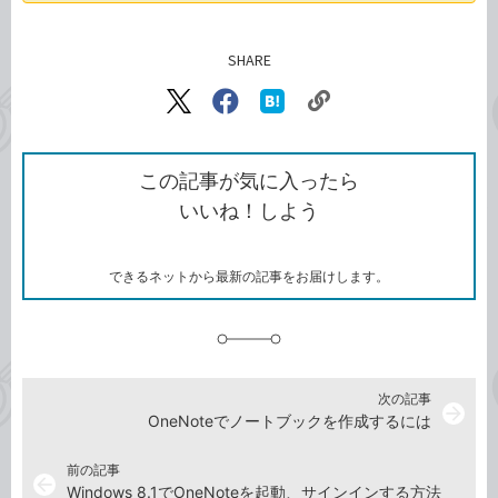
SHARE
記事をシェアする
リ
X（旧
Facebook
は
ン
Twitter）
で
て
ク
で
シ
な
を
シ
ェ
ブ
この記事が気に入ったら
コ
ェ
ア
ッ
いいね！しよう
ピ
ア
ク
ー
マ
ー
ク
できるネットから最新の記事をお届けします。
に
追
加
次の記事
arrow_forward
OneNoteでノートブックを作成するには
前の記事
arrow_back
Windows 8.1でOneNoteを起動、サインインする方法