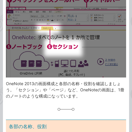
事
テ
タ
ゴ
グ
リ
OneNote 2013の画面構成と各部の名称・役割を確認しましょ
う。「セクション」や「ページ」など、OneNoteの画面は、1冊
のノートのような構成になっています。
各部の名称、役割