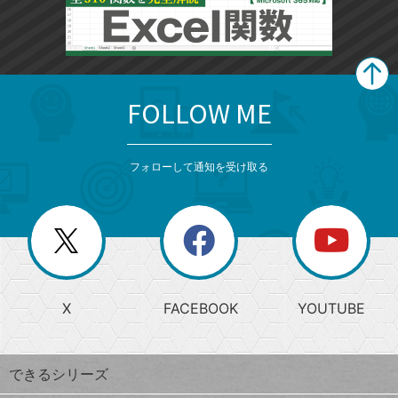
FOLLOW ME
search
format_list_bulleted
検
カ
検
カ
索
テ
メ
ゴ
索
テ
ニ
リ
フォローして通知を受け取る
ゴ
ュ
ー
ー
一
リ
を
覧
閉
を
ー
じ
閉
か
る
じ
る
search
ら
急
X
FACEBOOK
YOUTUBE
探
上
検
昇
索
す
ワ
できるシリーズ
ー
ド