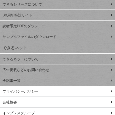
できるシリーズについて
Google
ト
スプレ
ッ
30周年特設サイト
ッドシ
プ
読者限定PDFのダウンロード
ート
ペ
iPhone
ー
サンプルファイルのダウンロード
VLOOKUP
ジ
できるネット
連載
できるネットについて
Excel Q&A
close
閉じ
トイアンナ流仕
広告掲載などのお問い合わせ
る
事術
全記事一覧
PowerAutomate
ではじめる業務
プライバシーポリシー
の完全自動化
会社概要
AI議事録作成術
Windows 11
インプレスグループ