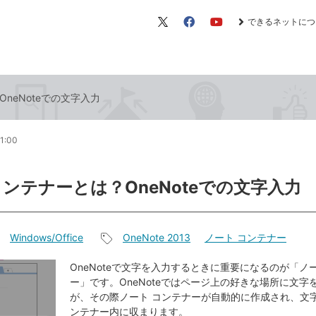
できるネットにつ
X（旧
Facebook
YouTube
Twitter）
neNoteでの文字入力
1:00
コンテナーとは？OneNoteでの文字入力
Windows/Office
OneNote 2013
ノート コンテナー
記
事
OneNoteで文字を入力するときに重要になるのが「ノ
ー」です。OneNoteではページ上の好きな場所に文字
タ
が、その際ノート コンテナーが自動的に作成され、文字
グ
ンテナー内に収まります。