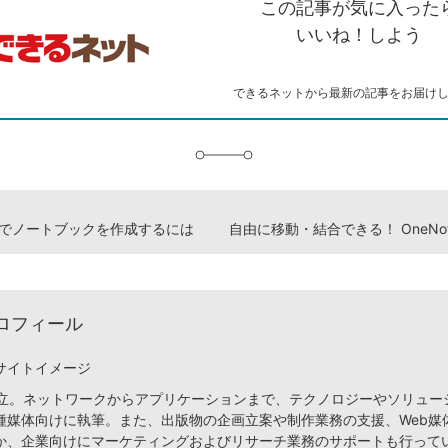
この記事が気に入った
コ
ェ
ア
ッ
ピ
ア
ク
いいね！しよう
ー
マ
ー
ク
できるネットから最新の記事をお届け
に
追
加
teでノートブックを作成するには
ロフィール
サイトイメージ
月設立。ネットワークからアプリケーションまで、テクノロジーやソリュー
種媒体向けに執筆。また、出版物の企画立案や制作業務の支援、Web媒
か、企業向けにマーケティングおよびリサーチ業務のサポートも行って