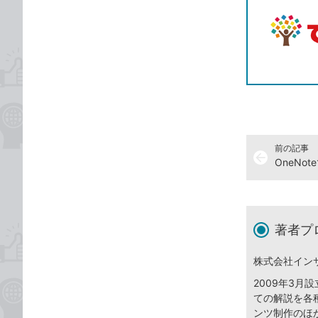
前の記事
arrow_back
OneNo
著者プ
株式会社イン
2009年3
ての解説を各
ンツ制作のほ