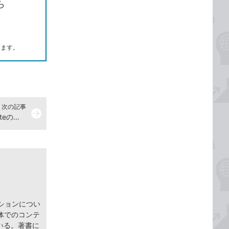
ら
します。
次の記事
arrow_forward
自由に移動・結合できる！ OneNoteのノート コンテナーを使いこなす
ションについ
体でのコンテ
いる。著書に