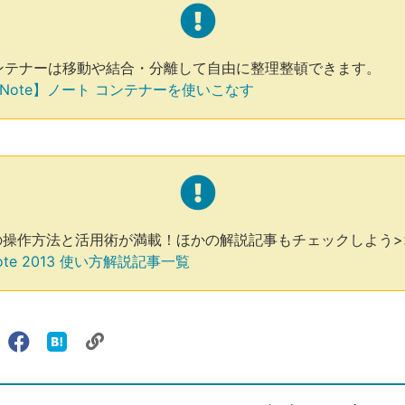
ンテナーは移動や結合・分離して自由に整理整頓できます。
eNote】ノート コンテナーを使いこなす
teの操作方法と活用術が満載！ほかの解説記事もチェックしよう>
ote 2013 使い方解説記事一覧
リ
X（旧
Facebook
は
ェアする
ン
witter）
で
て
ク
で
シ
な
を
シ
ェ
ブ