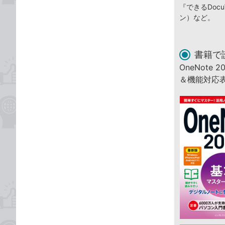
『できるDocuW
ン）など。
書籍で
OneNot
＆機能対応