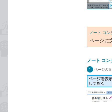
ゴ
な
リ
ブ
ッ
ク
マ
ノート コ
ー
ク
ページに
に
追
加
ノート コン
1
ページのタ