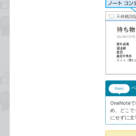
Point
OneNo
め、どこで
にせずに文