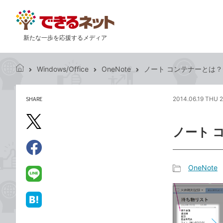
新たな一歩を応援するメディア
Windows/Office
OneNote
ノート コンテナーとは？O
で
き
る
SHARE
2014.06.19 THU 2
記
ネ
事
ッ
を
X（旧
ト
ノート 
シ
Twitter）
ェ
で
ア
Facebook
す
シ
で
OneNote
る
ェ
記
シ
LINE
ア
事
ェ
で
カ
ア
送
は
テ
る
て