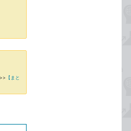
>>
【まと