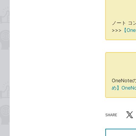
ノート コ
>>>
【On
OneNo
め】OneN
SHARE
記事をシ
T