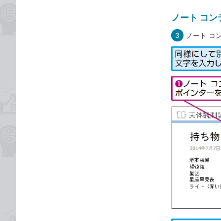
ノート コン
3
ノート コ