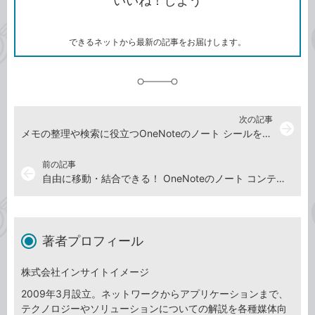
いいね！しよう
ピ
ア
ク
ー
マ
ー
ク
できるネットから最新の記事をお届けします。
に
追
加
次の記事
arrow_forward
メモの整理や検索に役立つOneNoteのノート シールを使おう
前の記事
arrow_back
自由に移動・結合できる！ OneNoteのノート コンテナーを使いこなす
著者プロフィール
株式会社インサイトイメージ
2009年3月設立。ネットワークからアプリケーションまで、
テクノロジーやソリューションについての解説を各種媒体向