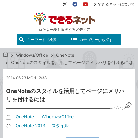
できるネットについて
X（旧
Facebook
YouTube
Twitter）
新たな一歩を応援するメディア
キーワードで検索
カテゴリーから探す
Windows/Office
OneNote
で
OneNoteのスタイルを活用してページにメリハリを付けるには
き
る
2014.06.23 MON 12:38
ネ
ッ
OneNoteのスタイルを活用してページにメリハ
ト
リを付けるには
OneNote
Windows/Office
記
OneNote 2013
スタイル
事
記
カ