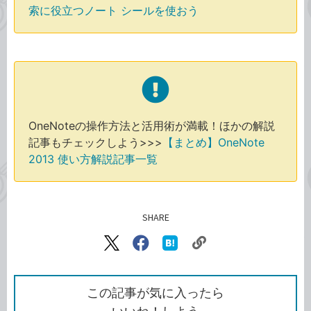
索に役立つノート シールを使おう
OneNoteの操作方法と活用術が満載！ほかの解説
記事もチェックしよう>>>
【まとめ】OneNote
2013 使い方解説記事一覧
SHARE
記事をシェアする
リ
X（旧
Facebook
は
ン
Twitter）
で
て
ク
で
シ
な
を
シ
ェ
ブ
この記事が気に入ったら
コ
ェ
ア
ッ