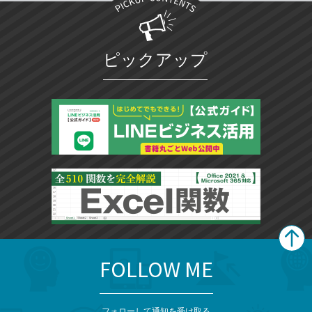
ピックアップ
FOLLOW ME
search
format_list_bulleted
検
カ
検
カ
索
テ
メ
ゴ
索
テ
フォローして通知を受け取る