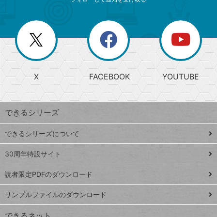
ニ
リ
ゴ
ュ
ー
ー
一
リ
を
覧
閉
を
ー
じ
閉
か
る
じ
る
search
ら
急
X
FACEBOOK
YOUTUBE
探
上
検
昇
索
す
ワ
できるシリーズ
ー
ド
できるシリーズについて
Google
ト
スプレ
ッ
30周年特設サイト
ッドシ
プ
読者限定PDFのダウンロード
ート
ペ
iPhone
ー
サンプルファイルのダウンロード
VLOOKUP
ジ
できるネット