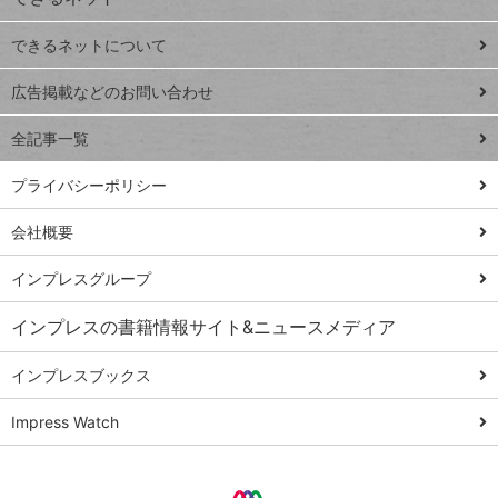
連載
できるネットについて
Excel Q&A
close
閉じ
トイアンナ流仕
広告掲載などのお問い合わせ
る
事術
全記事一覧
PowerAutomate
ではじめる業務
プライバシーポリシー
の完全自動化
会社概要
AI議事録作成術
Windows 11
インプレスグループ
Q&A
インプレスの書籍情報サイト&ニュースメディア
Teams踏み込み
活用術
インプレスブックス
Excel講師の仕事
Impress Watch
術
エクセル時短