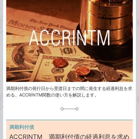
事
テ
タ
ゴ
グ
リ
満期利付債の発行日から受渡日までの間に発生する経過利息を求
める、ACCRINTM関数の使い方を解説します。
満期利付債
ACCRINTM 満期利付債の経過利息を求め