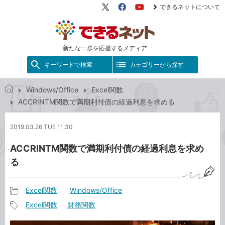
できるネットについて
X（旧
Facebook
YouTube
Twitter）
新たな一歩を応援するメディア
キーワードで検索
カテゴリーから探す
Windows/Office
Excel関数
で
ACCRINTM関数で満期利付債の経過利息を求める
き
る
2019.03.26 TUE 11:30
ネ
ッ
ACCRINTM関数で満期利付債の経過利息を求め
ト
る
Excel関数
Windows/Office
記
Excel関数
財務関数
事
記
カ