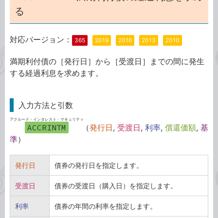
る
対応バージョン：
365
2019
2016
2013
2010
満期利付債の［発行日］から［受渡日］までの間に発生
する経過利息を求めます。
入力方法と引数
アクルード・インタレスト・マキュリティ
ACCRINTM
（
発行日
,
受渡日
,
利率
,
償還価額
,
基
準
）
発行日
債券の発行日を指定します。
受渡日
債券の受渡日（購入日）を指定します。
利率
債券の年間の利率を指定します。