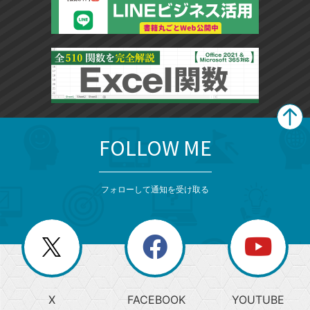
FOLLOW ME
search
format_list_bulleted
検
カ
検
カ
索
テ
メ
ゴ
索
テ
ニ
リ
フォローして通知を受け取る
ゴ
ュ
ー
ー
一
リ
を
覧
閉
を
ー
じ
閉
か
る
じ
る
search
ら
急
X
FACEBOOK
YOUTUBE
探
上