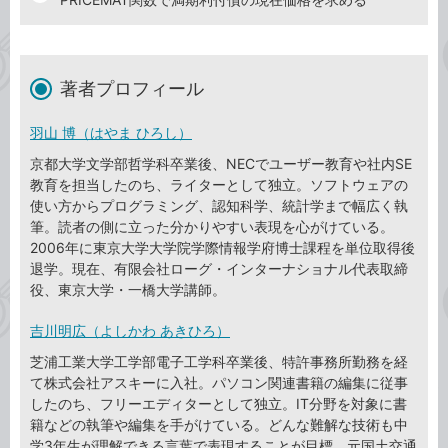
著者プロフィール
羽山 博（はやま ひろし）
京都大学文学部哲学科卒業後、NECでユーザー教育や社内SE
教育を担当したのち、ライターとして独立。ソフトウェアの
使い方からプログラミング、認知科学、統計学まで幅広く執
筆。読者の側に立った分かりやすい表現を心がけている。
2006年に東京大学大学院学際情報学府博士課程を単位取得後
退学。現在、有限会社ローグ・インターナショナル代表取締
役、東京大学・一橋大学講師。
吉川明広（よしかわ あきひろ）
芝浦工業大学工学部電子工学科卒業後、特許事務所勤務を経
て株式会社アスキーに入社。パソコン関連書籍の編集に従事
したのち、フリーエディターとして独立。IT分野を対象に書
籍などの執筆や編集を手がけている。どんな難解な技術も中
学3年生が理解できる言葉で表現することが目標。元国土交通