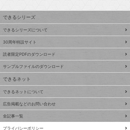
検
昇
索
す
ワ
できるシリーズ
ー
ド
できるシリーズについて
Google
ト
スプレ
ッ
30周年特設サイト
ッドシ
プ
読者限定PDFのダウンロード
ート
ペ
iPhone
ー
サンプルファイルのダウンロード
VLOOKUP
ジ
できるネット
連載
できるネットについて
Excel Q&A
close
閉じ
トイアンナ流仕
広告掲載などのお問い合わせ
る
事術
全記事一覧
PowerAutomate
ではじめる業務
プライバシーポリシー