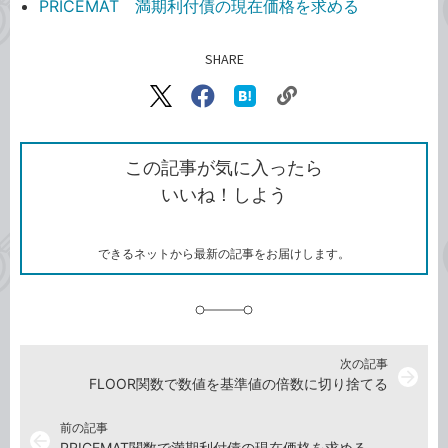
PRICEMAT 満期利付債の現在価格を求める
SHARE
記事をシェアする
リ
X（旧
Facebook
は
ン
Twitter）
で
て
ク
で
シ
な
を
シ
ェ
ブ
この記事が気に入ったら
コ
ェ
ア
ッ
いいね！しよう
ピ
ア
ク
ー
マ
ー
ク
できるネットから最新の記事をお届けします。
に
追
加
次の記事
arrow_forward
FLOOR関数で数値を基準値の倍数に切り捨てる
前の記事
arrow_back
PRICEMAT関数で満期利付債の現在価格を求める