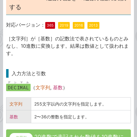
する
対応バージョン：
365
2019
2016
2013
［文字列］が［基数］の記数法で表されているものとみ
なし、10進数に変換します。結果は数値として扱われま
す。
入力方法と引数
デシマル
DECIMAL
（
文字列
,
基数
）
文字列
255文字以内の文字列を指定します。
基数
2〜36の整数を指定します。
20進数で表記された数値を10進数に