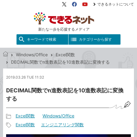
できるネットについて
X（旧
Facebook
YouTube
Twitter）
新たな一歩を応援するメディア
キーワードで検索
カテゴリーから探す
Windows/Office
Excel関数
で
DECIMAL関数でn進数表記を10進数表記に変換する
き
る
2019.03.26 TUE 11:32
ネ
ッ
DECIMAL関数でn進数表記を10進数表記に変換
ト
する
Excel関数
Windows/Office
記
Excel関数
エンジニアリング関数
事
記
カ