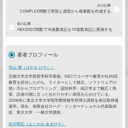
次の記事
arrow_forward
COMPLEX関数で実部と虚部から複素数を作成する
前の記事
arrow_back
HEX2DEC関数で16進数表記を10進数表記に変換する
著者プロフィール
羽山 博（はやま ひろし）
京都大学文学部哲学科卒業後、NECでユーザー教育や社内SE
教育を担当したのち、ライターとして独立。ソフトウェアの
使い方からプログラミング、認知科学、統計学まで幅広く執
筆。読者の側に立った分かりやすい表現を心がけている。
2006年に東京大学大学院学際情報学府博士課程を単位取得後
退学。現在、有限会社ローグ・インターナショナル代表取締
役、東京大学・一橋大学講師。
吉川明広（よしかわ あきひろ）