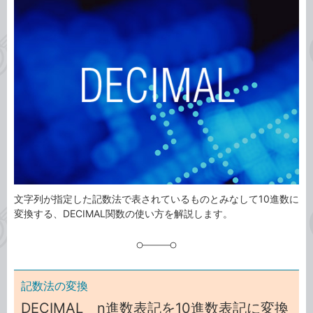
事
テ
タ
ゴ
グ
リ
文字列が指定した記数法で表されているものとみなして10進数に
変換する、DECIMAL関数の使い方を解説します。
記数法の変換
DECIMAL n進数表記を10進数表記に変換