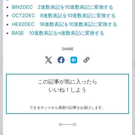
BIN2DEC 2進数表記を10進数表記に変換する
OCT2DEC 8進数表記を10進数表記に変換する
HEX2DEC 16進数表記を10進数表記に変換する
BASE 10進数表記をn進数表記に変換する
SHARE
記事をシェアする
リ
X（旧
Facebook
は
ン
Twitter）
で
て
ク
で
シ
な
を
シ
ェ
ブ
この記事が気に入ったら
コ
ェ
ア
ッ
いいね！しよう
ピ
ア
ク
ー
マ
ー
ク
できるネットから最新の記事をお届けします。
に
追
加