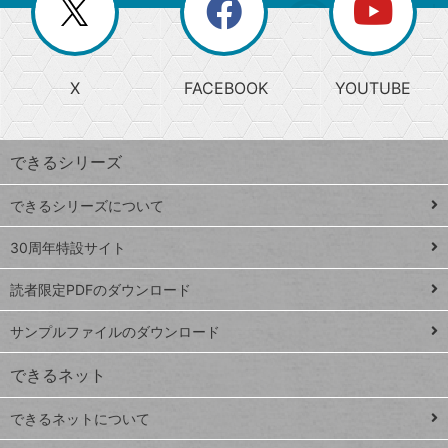
閉
を
ー
じ
閉
か
る
じ
る
search
ら
急
X
FACEBOOK
YOUTUBE
探
上
検
昇
索
す
ワ
できるシリーズ
ー
ド
できるシリーズについて
Google
ト
スプレ
ッ
30周年特設サイト
ッドシ
プ
読者限定PDFのダウンロード
ート
ペ
iPhone
ー
サンプルファイルのダウンロード
VLOOKUP
ジ
できるネット
連載
できるネットについて
Excel Q&A
close