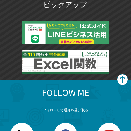
ピックアップ
FOLLOW ME
search
format_list_bulleted
検
カ
検
カ
索
テ
メ
ゴ
索
テ
ニ
リ
フォローして通知を受け取る
ゴ
ュ
ー
ー
一
リ
を
覧