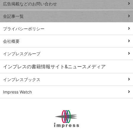
閉じ
トイアンナ流仕
広告掲載などのお問い合わせ
る
事術
全記事一覧
PowerAutomate
ではじめる業務
プライバシーポリシー
の完全自動化
会社概要
AI議事録作成術
Windows 11
インプレスグループ
Q&A
インプレスの書籍情報サイト&ニュースメディア
Teams踏み込み
活用術
インプレスブックス
Excel講師の仕事
Impress Watch
術
エクセル時短
パワポ時短
Windows Tips
神保町ペロリ旅