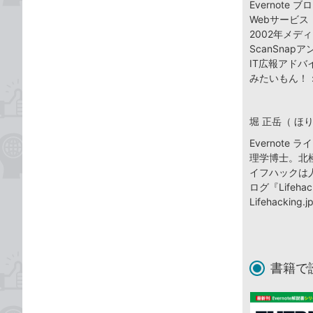
Evernote
Webサービ
2002年メデ
ScanSn
IT広報アドバ
みたいもん！
堀 正岳（ ほ
Evernote
理学博士。北
イフハックは
ログ『Lifeh
Lifehacking.
書籍で