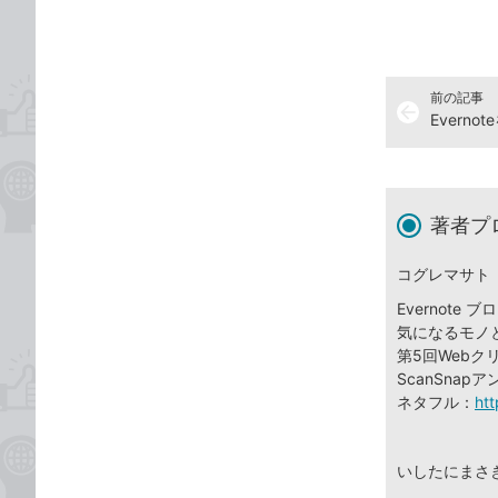
前の記事
arrow_back
著者プ
コグレマサト
Evernote 
気になるモノと
第5回Web
ScanSnap
ネタフル：
htt
いしたにまさ