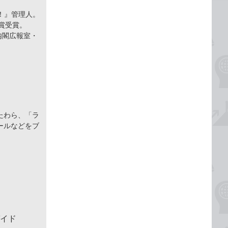
！』管理人。
ト賞受賞。
内閣広報室・
たわら、「ラ
ールなどをブ
ガイド