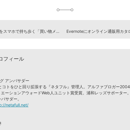
加
Evernoteをスマホで持ち歩く「買い物メモ」として使おう
ロフィール
ブログ アンバサダー
コトをひと回り拡張する『ネタフル』管理人。アルファブロガー2004 ／
クリエーションアウォードWeb人ユニット賞受賞。浦和レッズサポーター
アンバサダー。
p://netafull.net/
き