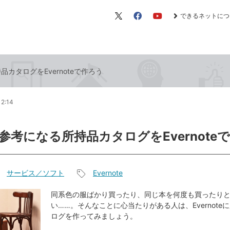
できるネットにつ
X（旧
Facebook
YouTube
Twitter）
カタログをEvernoteで作ろう
12:14
参考になる所持品カタログをEvernote
サービス／ソフト
Evernote
記
事
同系色の服ばかり買ったり、同じ本を何度も買ったり
い……。そんなことに心当たりがある人は、Evernote
タ
ログを作ってみましょう。
グ