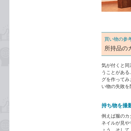
ゴ
な
リ
ブ
ッ
ク
マ
ー
買い物の参
ク
所持品の
に
追
気が付くと同
加
うことがある.
グを作ってみ
い物の失敗を
持ち物を撮
例えば服のカ
ネイルが見や
ょう。そして