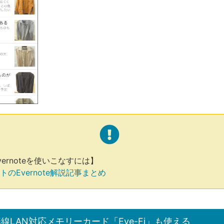
ernoteを使いこなすには】
のEvernote解説記事まとめ
線LAN対応メモリーカード「Eye-Fi」も使える