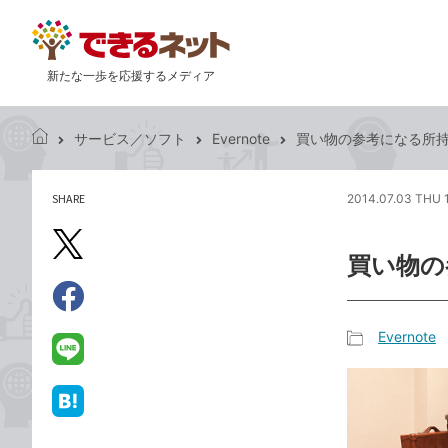
新たな一歩を応援するメディア
サービス／ソフト
Evernote
買い物の参考になる所持品
で
き
る
SHARE
2014.07.03 THU 
記
ネ
事
ッ
を
X（旧
ト
買い物の
シ
Twitter）
ェ
で
ア
Facebook
す
シ
で
Evernote
る
ェ
記
シ
LINE
ア
事
ェ
で
カ
ア
送
は
テ
る
て