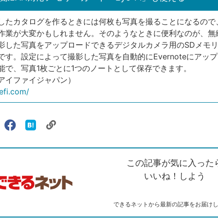
したカタログを作るときには何枚も写真を撮ることになるので
作業が大変かもしれません。そのようなときに便利なのが、無線
影した写真をアップロードできるデジタルカメラ用のSDメモ
i」です。設定によって撮影した写真を自動的にEvernoteにアッ
能で、写真1枚ごとに1つのノートとして保存できます。
i（アイファイジャパン）
yefi.com/
リ
X（旧
Facebook
は
ェアする
ン
witter）
で
て
ク
で
シ
な
を
シ
ェ
ブ
この記事が気に入った
コ
ェ
ア
ッ
ピ
ア
ク
いいね！しよう
ー
マ
ー
ク
できるネットから最新の記事をお届け
に
追