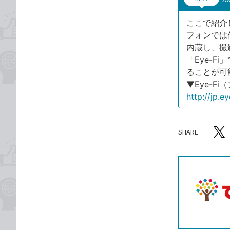
ここで紹介
フォンでは
内蔵し、撮
「Eye-F
ることが可
▼Eye-F
http://jp.e
SHARE
記事をシ
T