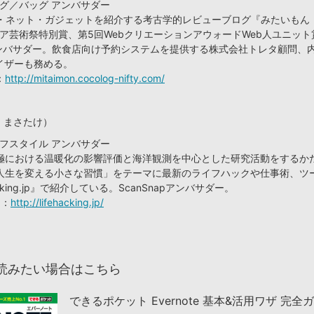
 ブログ／バッグ アンバサダー
ス・ネット・ガジェットを紹介する考古学的レビューブログ『みたいもん
ィア芸術祭特別賞、第5回WebクリエーションアウォードWeb人ユニッ
apアンバサダー。飲食店向け予約システムを提供する株式会社トレタ顧問、
イザーも務める。
：
http://mitaimon.cocolog-nifty.com/
り まさたけ）
 ライフスタイル アンバサダー
極における温暖化の影響評価と海洋観測を中心とした研究活動をするか
人生を変える小さな習慣」をテーマに最新のライフハックや仕事術、ツ
acking.jp』で紹介している。ScanSnapアンバサダー。
jp：
http://lifehacking.jp/
読みたい場合はこちら
できるポケット Evernote 基本&活用ワザ 完全