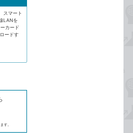
、スマート
LANを
リーカード
プロードす
ら
します。