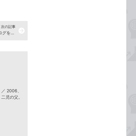
次の記事
arrow_forward
Evernoteにオンライン通販用カタログを作ろう
 2006、
。二児の父。