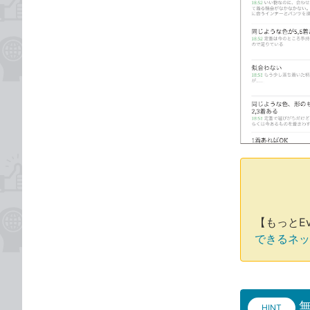
【もっとEv
できるネット
無
HINT