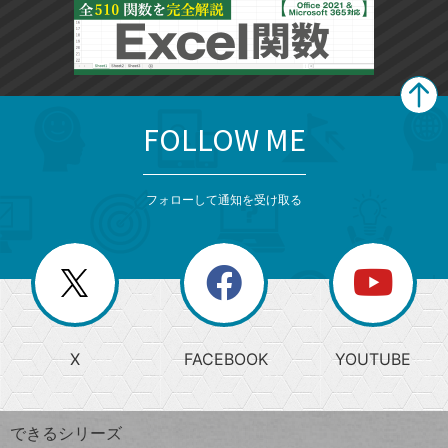
FOLLOW ME
search
format_list_bulleted
検
カ
検
カ
索
テ
メ
ゴ
索
テ
ニ
リ
フォローして通知を受け取る
ゴ
ュ
ー
ー
一
リ
を
覧
閉
を
ー
じ
閉
か
る
じ
る
search
ら
急
X
FACEBOOK
YOUTUBE
探
上
検
昇
索
す
ワ
できるシリーズ
ー