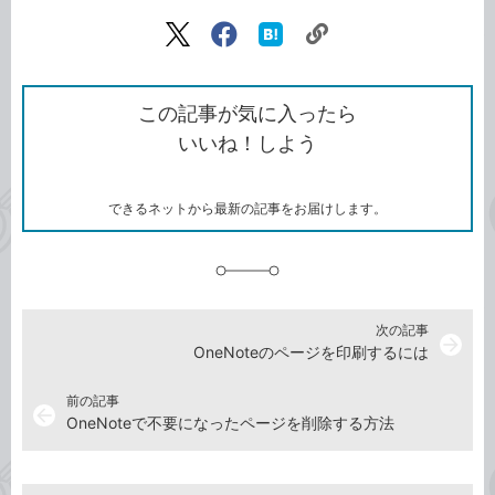
記事をシェアする
リ
X（旧
Facebook
は
ン
Twitter）
で
て
ク
で
シ
な
を
シ
ェ
ブ
この記事が気に入ったら
コ
ェ
ア
ッ
いいね！しよう
ピ
ア
ク
ー
マ
ー
ク
できるネットから最新の記事をお届けします。
に
追
加
次の記事
arrow_forward
OneNoteのページを印刷するには
前の記事
arrow_back
OneNoteで不要になったページを削除する方法