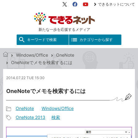
できるネットについて
X（旧
Facebook
YouTube
Twitter）
新たな一歩を応援するメディア
キーワードで検索
カテゴリーから探す
Windows/Office
OneNote
で
OneNoteでメモを検索するには
き
る
2014.07.22 TUE 15:30
ネ
ッ
OneNoteでメモを検索するには
ト
OneNote
Windows/Office
記
OneNote 2013
検索
事
記
カ
事
テ
タ