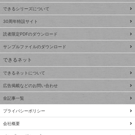
ド
できるシリーズについて
Google
ト
スプレ
ッ
30周年特設サイト
ッドシ
プ
読者限定PDFのダウンロード
ート
ペ
iPhone
ー
サンプルファイルのダウンロード
VLOOKUP
ジ
できるネット
連載
できるネットについて
Excel Q&A
close
閉じ
トイアンナ流仕
広告掲載などのお問い合わせ
る
事術
全記事一覧
PowerAutomate
ではじめる業務
プライバシーポリシー
の完全自動化
会社概要
AI議事録作成術