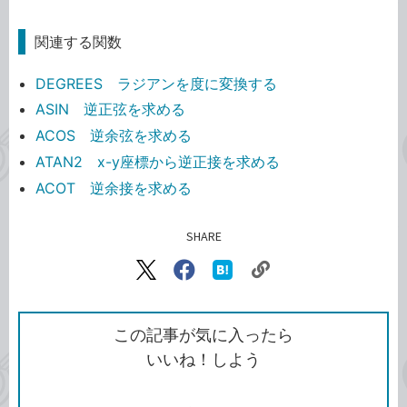
関連する関数
DEGREES ラジアンを度に変換する
ASIN 逆正弦を求める
ACOS 逆余弦を求める
ATAN2 x-y座標から逆正接を求める
ACOT 逆余接を求める
SHARE
記事をシェアする
リ
X（旧
Facebook
は
ン
Twitter）
で
て
ク
で
シ
な
を
シ
ェ
ブ
この記事が気に入ったら
コ
ェ
ア
ッ
いいね！しよう
ピ
ア
ク
ー
マ
ー