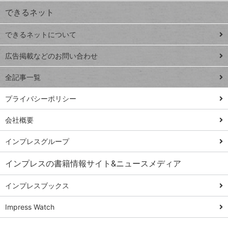
できるネット
連載
できるネットについて
Excel Q&A
close
閉じ
トイアンナ流仕
広告掲載などのお問い合わせ
る
事術
全記事一覧
PowerAutomate
ではじめる業務
プライバシーポリシー
の完全自動化
会社概要
AI議事録作成術
Windows 11
インプレスグループ
Q&A
インプレスの書籍情報サイト&ニュースメディア
Teams踏み込み
活用術
インプレスブックス
Excel講師の仕事
Impress Watch
術
エクセル時短