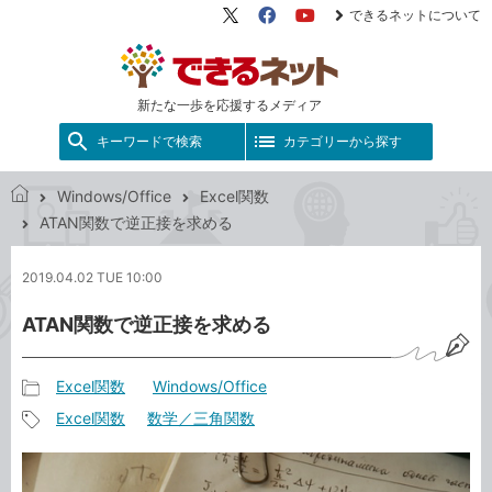
できるネットについて
X（旧
Facebook
YouTube
Twitter）
新たな一歩を応援するメディア
キーワードで検索
カテゴリーから探す
Windows/Office
Excel関数
で
ATAN関数で逆正接を求める
き
る
2019.04.02 TUE 10:00
ネ
ッ
ATAN関数で逆正接を求める
ト
Excel関数
Windows/Office
記
Excel関数
数学／三角関数
事
記
カ
事
テ
タ