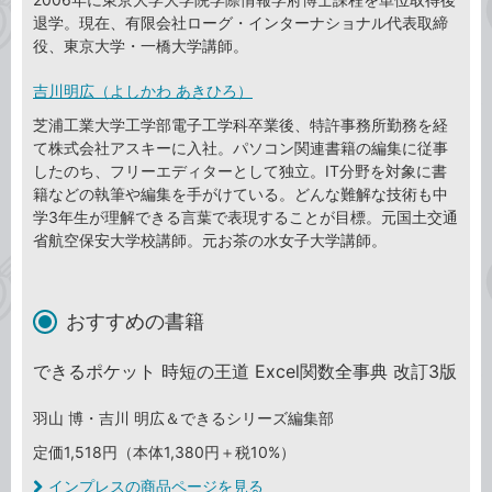
退学。現在、有限会社ローグ・インターナショナル代表取締
役、東京大学・一橋大学講師。
吉川明広（よしかわ あきひろ）
芝浦工業大学工学部電子工学科卒業後、特許事務所勤務を経
て株式会社アスキーに入社。パソコン関連書籍の編集に従事
したのち、フリーエディターとして独立。IT分野を対象に書
籍などの執筆や編集を手がけている。どんな難解な技術も中
学3年生が理解できる言葉で表現することが目標。元国土交通
省航空保安大学校講師。元お茶の水女子大学講師。
おすすめの書籍
できるポケット 時短の王道 Excel関数全事典 改訂3版
羽山 博・吉川 明広＆できるシリーズ編集部
定価1,518円（本体1,380円＋税10%）
インプレスの商品ページを見る