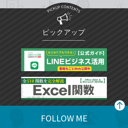
ピックアップ
FOLLOW ME
search
format_list_bulleted
検
カ
検
カ
索
テ