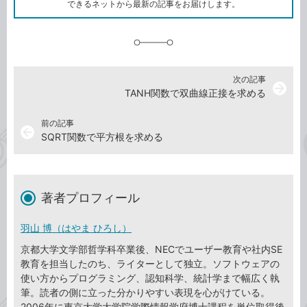
ク
できるネットから最新の記事をお届けします。
に
追
加
次の記事
arrow_forward
TANH関数で双曲線正接を求める
前の記事
arrow_back
SQRT関数で平方根を求める
著者プロフィール
羽山 博（はやま ひろし）
京都大学文学部哲学科卒業後、NECでユーザー教育や社内SE
教育を担当したのち、ライターとして独立。ソフトウェアの
使い方からプログラミング、認知科学、統計学まで幅広く執
筆。読者の側に立った分かりやすい表現を心がけている。
2006年に東京大学大学院学際情報学府博士課程を単位取得後