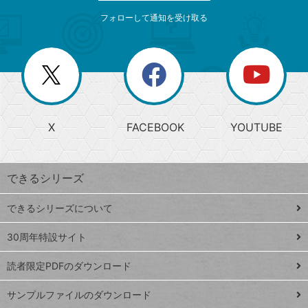
メ
ゴ
索
テ
ニ
リ
フォローして通知を受け取る
ゴ
ュ
ー
ー
一
リ
を
覧
閉
を
ー
じ
閉
か
る
じ
る
search
ら
急
X
FACEBOOK
YOUTUBE
探
上
検
昇
索
す
ワ
できるシリーズ
ー
ド
できるシリーズについて
Google
ト
スプレ
ッ
30周年特設サイト
ッドシ
プ
読者限定PDFのダウンロード
ート
ペ
iPhone
ー
サンプルファイルのダウンロード
VLOOKUP
ジ