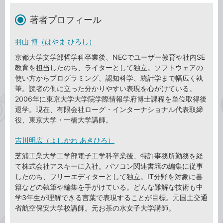
著者プロフィール
羽山 博（はやま ひろし）
京都大学文学部哲学科卒業後、NECでユーザー教育や社内SE
教育を担当したのち、ライターとして独立。ソフトウェアの
使い方からプログラミング、認知科学、統計学まで幅広く執
筆。読者の側に立った分かりやすい表現を心がけている。
2006年に東京大学大学院学際情報学府博士課程を単位取得後
退学。現在、有限会社ローグ・インターナショナル代表取締
役、東京大学・一橋大学講師。
吉川明広（よしかわ あきひろ）
芝浦工業大学工学部電子工学科卒業後、特許事務所勤務を経
て株式会社アスキーに入社。パソコン関連書籍の編集に従事
したのち、フリーエディターとして独立。IT分野を対象に書
籍などの執筆や編集を手がけている。どんな難解な技術も中
学3年生が理解できる言葉で表現することが目標。元国土交通
省航空保安大学校講師。元お茶の水女子大学講師。