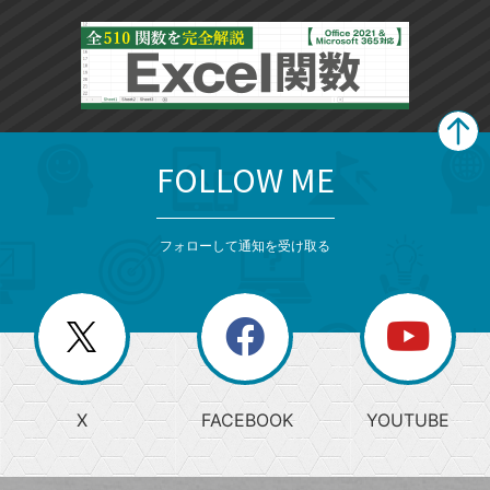
FOLLOW ME
search
format_list_bulleted
検
カ
検
カ
索
テ
メ
ゴ
索
テ
ニ
リ
フォローして通知を受け取る
ゴ
ュ
ー
ー
一
リ
を
覧
閉
を
ー
じ
閉
か
る
じ
る
search
ら
急
X
FACEBOOK
YOUTUBE
探
上
検
昇
索
す
ワ