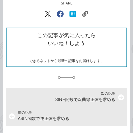
SHARE
記事をシェアする
リ
X（旧
Facebook
は
ン
Twitter）
で
て
ク
で
シ
な
を
シ
ェ
ブ
この記事が気に入ったら
コ
ェ
ア
ッ
いいね！しよう
ピ
ア
ク
ー
マ
ー
ク
できるネットから最新の記事をお届けします。
に
追
加
次の記事
arrow_forward
SINH関数で双曲線正弦を求める
前の記事
arrow_back
ASIN関数で逆正弦を求める