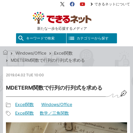
できるネットについて
X（旧
Facebook
YouTube
Twitter）
新たな一歩を応援するメディア
キーワードで検索
カテゴリーから探す
Windows/Office
Excel関数
で
MDETERM関数で行列の行列式を求める
き
る
2019.04.02 TUE 10:00
ネ
ッ
MDETERM関数で行列の行列式を求める
ト
Excel関数
Windows/Office
記
Excel関数
数学／三角関数
事
記
カ
事
テ
タ