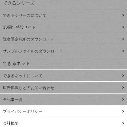
できるシリーズ
ー
ド
できるシリーズについて
Google
ト
スプレ
ッ
30周年特設サイト
ッドシ
プ
読者限定PDFのダウンロード
ート
ペ
iPhone
ー
サンプルファイルのダウンロード
VLOOKUP
ジ
できるネット
連載
できるネットについて
Excel Q&A
close
閉じ
トイアンナ流仕
広告掲載などのお問い合わせ
る
事術
全記事一覧
PowerAutomate
ではじめる業務
プライバシーポリシー
の完全自動化
会社概要
AI議事録作成術