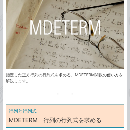
ゴ
グ
リ
指定した正方行列の行列式を求める、MDETERM関数の使い方を
解説します。
行列と行列式
MDETERM 行列の行列式を求める