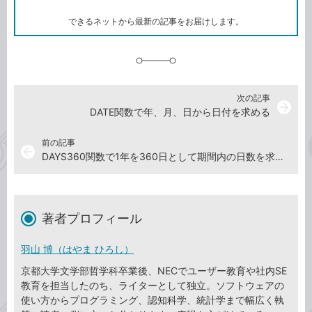
ー
ク
できるネットから最新の記事をお届けします。
に
追
加
次の記事
arrow_forward
DATE関数で年、月、日から日付を求める
前の記事
arrow_back
DAYS360関数で1年を360日として期間内の日数を求める
著者プロフィール
羽山 博（はやま ひろし）
京都大学文学部哲学科卒業後、NECでユーザー教育や社内SE
教育を担当したのち、ライターとして独立。ソフトウェアの
使い方からプログラミング、認知科学、統計学まで幅広く執