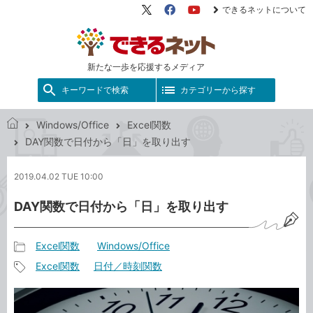
できるネットについて
X（旧
Facebook
YouTube
Twitter）
新たな一歩を応援するメディア
キーワードで検索
カテゴリーから探す
Windows/Office
Excel関数
で
DAY関数で日付から「日」を取り出す
き
る
2019.04.02 TUE 10:00
ネ
ッ
DAY関数で日付から「日」を取り出す
ト
Excel関数
Windows/Office
記
Excel関数
日付／時刻関数
事
記
カ
事
テ
タ