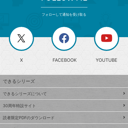
検
カ
索
テ
メ
ゴ
索
テ
ニ
リ
フォローして通知を受け取る
ゴ
ュ
ー
ー
一
リ
を
覧
閉
を
ー
じ
閉
か
る
じ
る
search
ら
急
X
FACEBOOK
YOUTUBE
探
上
検
昇
索
す
ワ
できるシリーズ
ー
ド
できるシリーズについて
Google
ト
スプレ
ッ
30周年特設サイト
ッドシ
プ
読者限定PDFのダウンロード
ート
ペ
iPhone
ー