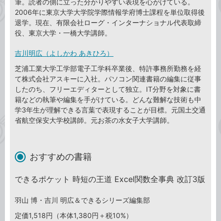
筆。読者の側に立った分かりやすい表現を心がけている。
2006年に東京大学大学院学際情報学府博士課程を単位取得後
退学。現在、有限会社ローグ・インターナショナル代表取締
役、東京大学・一橋大学講師。
吉川明広（よしかわ あきひろ）
芝浦工業大学工学部電子工学科卒業後、特許事務所勤務を経
て株式会社アスキーに入社。パソコン関連書籍の編集に従事
したのち、フリーエディターとして独立。IT分野を対象に書
籍などの執筆や編集を手がけている。どんな難解な技術も中
学3年生が理解できる言葉で表現することが目標。元国土交通
省航空保安大学校講師。元お茶の水女子大学講師。
おすすめの書籍
できるポケット 時短の王道 Excel関数全事典 改訂3版
羽山 博・吉川 明広＆できるシリーズ編集部
定価1,518円（本体1,380円＋税10%）