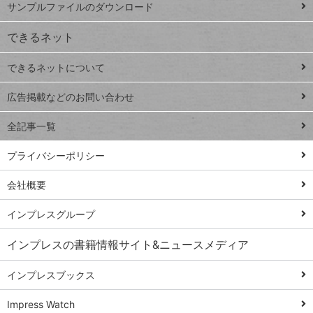
サンプルファイルのダウンロード
VLOOKUP
ジ
できるネット
連載
できるネットについて
Excel Q&A
close
閉じ
トイアンナ流仕
広告掲載などのお問い合わせ
る
事術
全記事一覧
PowerAutomate
ではじめる業務
プライバシーポリシー
の完全自動化
会社概要
AI議事録作成術
Windows 11
インプレスグループ
Q&A
インプレスの書籍情報サイト&ニュースメディア
Teams踏み込み
活用術
インプレスブックス
Excel講師の仕事
Impress Watch
術