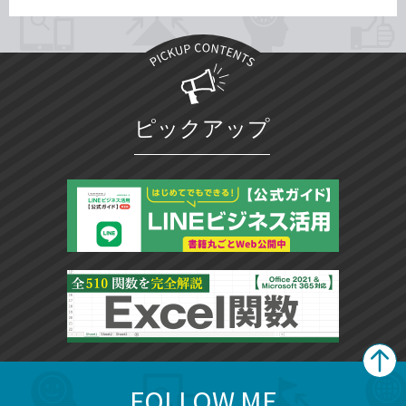
ピックアップ
FOLLOW ME
search
format_list_bulleted