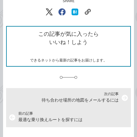
SHARE
記事をシェアする
リ
X（旧
Facebook
は
ン
Twitter）
で
て
ク
で
シ
な
を
シ
ェ
ブ
この記事が気に入ったら
コ
ェ
ア
ッ
いいね！しよう
ピ
ア
ク
ー
マ
ー
ク
できるネットから最新の記事をお届けします。
に
追
加
次の記事
arrow_forward
待ち合わせ場所の地図をメールするには
前の記事
arrow_back
最適な乗り換えルートを探すには