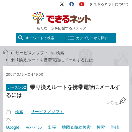
できるネットについて
X（旧
Facebook
YouTube
Twitter）
新たな一歩を応援するメディア
キーワードで検索
カテゴリーから探す
サービス／ソフト
検索
で
乗り換えルートを携帯電話にメールするには
き
る
2007.10.15 MON 19:00
ネ
ッ
乗り換えルートを携帯電話にメールす
レッスン02
ト
るには
検索
サービス／ソフト
記
事
記
Google
モバイル
出張
地図＆路線検索
検索
路線
カ