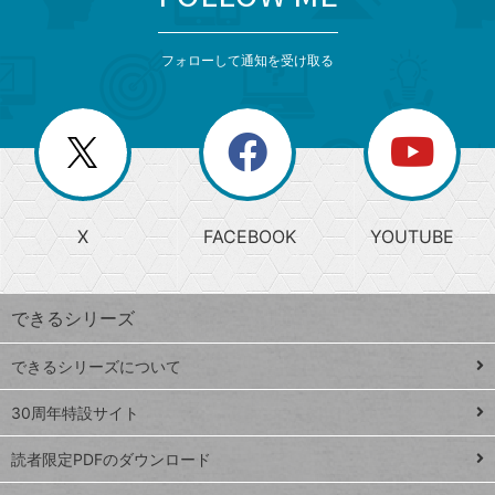
検
カ
検
カ
索
テ
メ
ゴ
索
テ
ニ
リ
フォローして通知を受け取る
ゴ
ュ
ー
ー
一
リ
を
覧
閉
を
ー
じ
閉
か
る
じ
る
search
ら
急
X
FACEBOOK
YOUTUBE
探
上
検
昇
索
す
ワ
できるシリーズ
ー
ド
できるシリーズについて
Google
ト
スプレ
ッ
30周年特設サイト
ッドシ
プ
読者限定PDFのダウンロード
ート
ペ
iPhone
ー