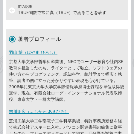
前の記事
arrow_back
TRUE関数で常に真（TRUE）であることを表す
著者プロフィール
羽山 博（はやま ひろし）
京都大学文学部哲学科卒業後、NECでユーザー教育や社内SE
教育を担当したのち、ライターとして独立。ソフトウェアの
使い方からプログラミング、認知科学、統計学まで幅広く執
筆。読者の側に立った分かりやすい表現を心がけている。
2006年に東京大学大学院学際情報学府博士課程を単位取得後
退学。現在、有限会社ローグ・インターナショナル代表取締
役、東京大学・一橋大学講師。
吉川明広（よしかわ あきひろ）
芝浦工業大学工学部電子工学科卒業後、特許事務所勤務を経
て株式会社アスキーに入社。パソコン関連書籍の編集に従事
したのち、フリーエディターとして独立。IT分野を対象に書