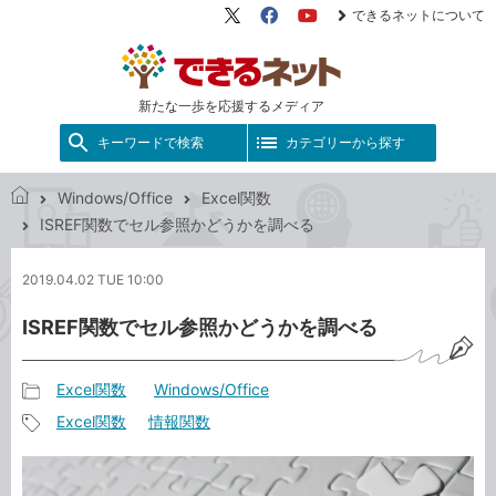
できるネットについて
X（旧
Facebook
YouTube
Twitter）
新たな一歩を応援するメディア
キーワードで検索
カテゴリーから探す
Windows/Office
Excel関数
で
ISREF関数でセル参照かどうかを調べる
き
る
2019.04.02 TUE 10:00
ネ
ッ
ISREF関数でセル参照かどうかを調べる
ト
Excel関数
Windows/Office
記
Excel関数
情報関数
事
記
カ
事
テ
タ