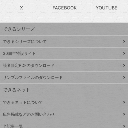
search
ら
急
X
FACEBOOK
YOUTUBE
探
上
検
昇
索
す
ワ
できるシリーズ
ー
ド
できるシリーズについて
Google
ト
スプレ
ッ
30周年特設サイト
ッドシ
プ
読者限定PDFのダウンロード
ート
ペ
iPhone
ー
サンプルファイルのダウンロード
VLOOKUP
ジ
できるネット
連載
できるネットについて
Excel Q&A
close
閉じ
トイアンナ流仕
広告掲載などのお問い合わせ
る
事術
全記事一覧