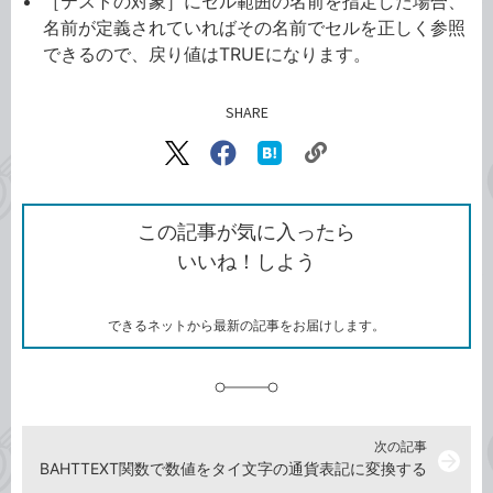
［テストの対象］にセル範囲の名前を指定した場合、
名前が定義されていればその名前でセルを正しく参照
できるので、戻り値はTRUEになります。
SHARE
記事をシェアする
リ
X（旧
Facebook
は
ン
Twitter）
で
て
ク
で
シ
な
を
シ
ェ
ブ
この記事が気に入ったら
コ
ェ
ア
ッ
いいね！しよう
ピ
ア
ク
ー
マ
ー
ク
できるネットから最新の記事をお届けします。
に
追
加
次の記事
arrow_forward
BAHTTEXT関数で数値をタイ文字の通貨表記に変換する