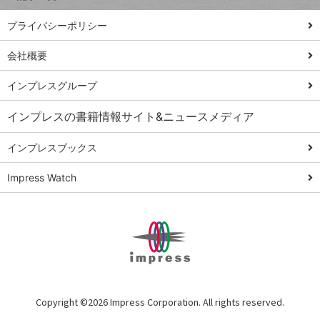
PowerAutomate
ではじめる業務
プライバシーポリシー
の完全自動化
会社概要
AI議事録作成術
Windows 11
インプレスグループ
Q&A
インプレスの書籍情報サイト&ニュースメディア
Teams踏み込み
活用術
インプレスブックス
Excel講師の仕事
Impress Watch
術
エクセル時短
パワポ時短
Windows Tips
神保町ペロリ旅
俺のメルカリ
Copyright ©
2026 Impress Corporation. All rights reserved.