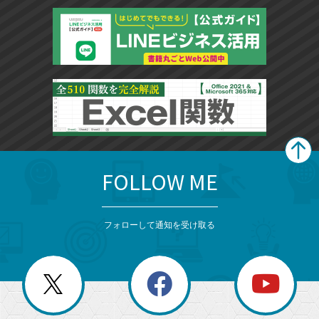
FOLLOW ME
search
format_list_bulleted
検
カ
検
カ
索
テ
メ
ゴ
索
テ
ニ
リ
フォローして通知を受け取る
ゴ
ュ
ー
ー
一
リ
を
覧
閉
を
ー
じ
閉
か
る
じ
る