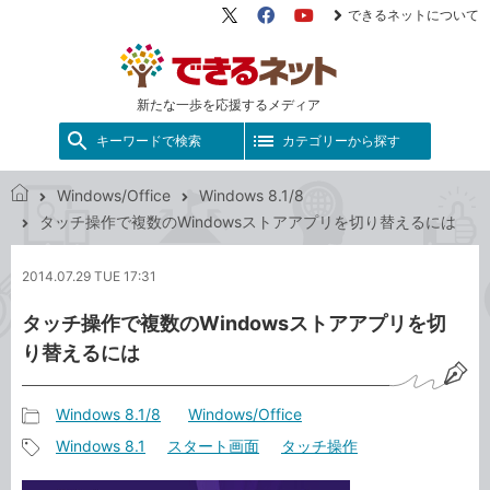
できるネットについて
X（旧
Facebook
YouTube
Twitter）
新たな一歩を応援するメディア
キーワードで検索
カテゴリーから探す
Windows/Office
Windows 8.1/8
で
タッチ操作で複数のWindowsストアアプリを切り替えるには
き
る
2014.07.29 TUE 17:31
ネ
ッ
タッチ操作で複数のWindowsストアアプリを切
ト
り替えるには
Windows 8.1/8
Windows/Office
記
Windows 8.1
スタート画面
タッチ操作
事
記
カ