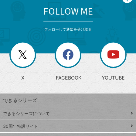
FOLLOW ME
search
format_list_bulleted
検
カ
検
カ
索
テ
メ
ゴ
索
テ
ニ
リ
フォローして通知を受け取る
ゴ
ュ
ー
ー
一
リ
を
覧
閉
を
ー
じ
閉
か
る
じ
る
search
ら
急
X
FACEBOOK
YOUTUBE
探
上
検
昇
索
す
ワ
できるシリーズ
ー
ド
できるシリーズについて
Google
ト
スプレ
ッ
30周年特設サイト
ッドシ
プ