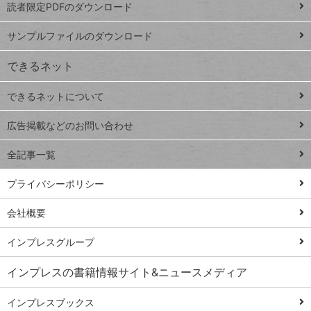
読者限定PDFのダウンロード
ート
ペ
iPhone
ー
サンプルファイルのダウンロード
VLOOKUP
ジ
できるネット
連載
できるネットについて
Excel Q&A
close
閉じ
トイアンナ流仕
広告掲載などのお問い合わせ
る
事術
全記事一覧
PowerAutomate
ではじめる業務
プライバシーポリシー
の完全自動化
会社概要
AI議事録作成術
Windows 11
インプレスグループ
Q&A
インプレスの書籍情報サイト&ニュースメディア
Teams踏み込み
活用術
インプレスブックス