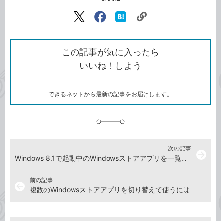
記事をシェアする
リ
X（旧
Facebook
は
ン
Twitter）
で
て
ク
で
シ
な
を
シ
ェ
ブ
この記事が気に入ったら
コ
ェ
ア
ッ
いいね！しよう
ピ
ア
ク
ー
マ
ー
ク
できるネットから最新の記事をお届けします。
に
追
加
次の記事
arrow_forward
Windows 8.1で起動中のWindowsストアアプリを一覧する［最近使ったアプリ］を表示するには
前の記事
arrow_back
複数のWindowsストアアプリを切り替えて使うには