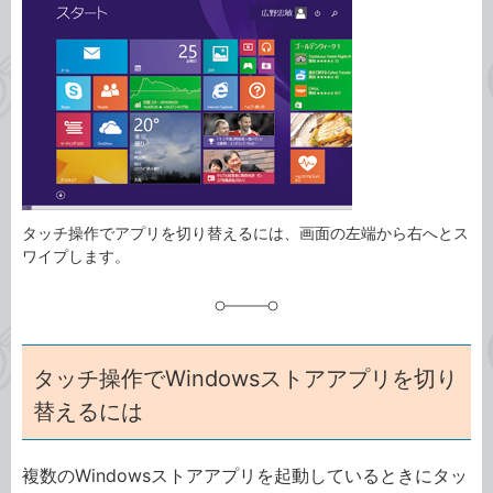
事
テ
タ
ゴ
グ
リ
タッチ操作でアプリを切り替えるには、画面の左端から右へとス
ワイプします。
タッチ操作でWindowsストアアプリを切り
替えるには
複数のWindowsストアアプリを起動しているときにタッ