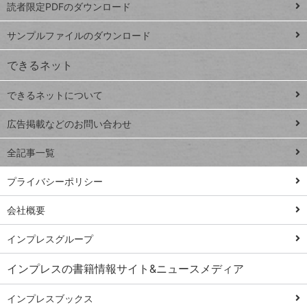
読者限定PDFのダウンロード
ート
ペ
iPhone
ー
サンプルファイルのダウンロード
VLOOKUP
ジ
できるネット
連載
できるネットについて
Excel Q&A
close
閉じ
トイアンナ流仕
広告掲載などのお問い合わせ
る
事術
全記事一覧
PowerAutomate
ではじめる業務
プライバシーポリシー
の完全自動化
会社概要
AI議事録作成術
Windows 11
インプレスグループ
Q&A
インプレスの書籍情報サイト&ニュースメディア
Teams踏み込み
活用術
インプレスブックス