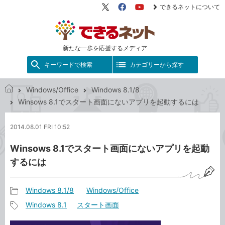
できるネットについて
X（旧
Facebook
YouTube
Twitter）
新たな一歩を応援するメディア
キーワードで検索
カテゴリーから探す
Windows/Office
Windows 8.1/8
で
Winsows 8.1でスタート画面にないアプリを起動するには
き
る
2014.08.01 FRI 10:52
ネ
ッ
Winsows 8.1でスタート画面にないアプリを起動
ト
するには
Windows 8.1/8
Windows/Office
記
Windows 8.1
スタート画面
事
記
カ