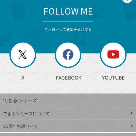
FOLLOW ME
search
format_list_bulleted
検
カ
検
カ
索
テ
メ
ゴ
索
テ
ニ
リ
フォローして通知を受け取る
ゴ
ュ
ー
ー
一
リ
を
覧
閉
を
ー
じ
閉
か
る
じ
る
search
ら
急
X
FACEBOOK
YOUTUBE
探
上
検
昇
索
す
ワ
できるシリーズ
ー
ド
できるシリーズについて
Google
ト
スプレ
ッ
30周年特設サイト
ッドシ
プ