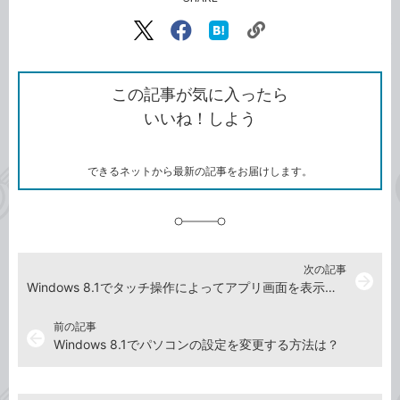
記事をシェアする
リ
X（旧
Facebook
は
ン
Twitter）
で
て
ク
で
シ
な
を
シ
ェ
ブ
この記事が気に入ったら
コ
ェ
ア
ッ
いいね！しよう
ピ
ア
ク
ー
マ
ー
ク
できるネットから最新の記事をお届けします。
に
追
加
次の記事
arrow_forward
Windows 8.1でタッチ操作によってアプリ画面を表示するには
前の記事
arrow_back
Windows 8.1でパソコンの設定を変更する方法は？