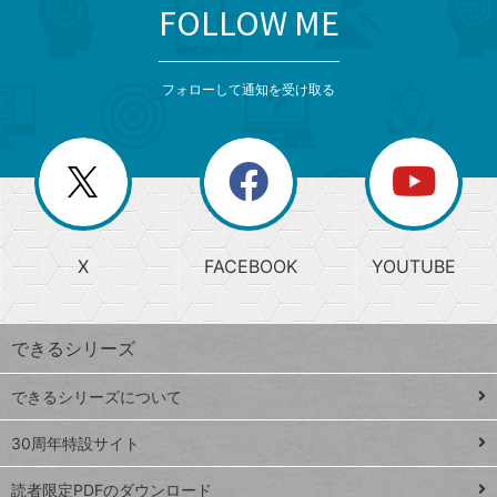
FOLLOW ME
search
format_list_bulleted
検
カ
検
カ
索
テ
メ
ゴ
索
テ
ニ
リ
フォローして通知を受け取る
ゴ
ュ
ー
ー
一
リ
を
覧
閉
を
ー
じ
閉
か
る
じ
る
search
ら
急
X
FACEBOOK
YOUTUBE
探
上
検
昇
索
す
ワ
できるシリーズ
ー
ド
できるシリーズについて
Google
ト
スプレ
ッ
30周年特設サイト
ッドシ
プ
読者限定PDFのダウンロード
ート