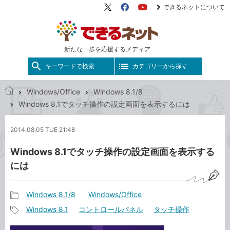
できるネットについて
X（旧
Facebook
YouTube
Twitter）
新たな一歩を応援するメディア
キーワードで検索
カテゴリーから探す
Windows/Office
Windows 8.1/8
で
Windows 8.1でタッチ操作の設定画面を表示するには
き
る
2014.08.05 TUE 21:48
ネ
ッ
Windows 8.1でタッチ操作の設定画面を表示する
ト
には
Windows 8.1/8
Windows/Office
記
Windows 8.1
コントロールパネル
タッチ操作
事
記
カ