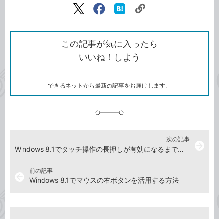
リ
X（旧
Facebook
は
ン
Twitter）
で
て
ク
で
シ
な
を
シ
ェ
ブ
この記事が気に入ったら
コ
ェ
ア
ッ
いいね！しよう
ピ
ア
ク
ー
マ
ー
ク
できるネットから最新の記事をお届けします。
に
追
加
次の記事
arrow_forward
Windows 8.1でタッチ操作の長押しが有効になるまでの時間を調整するには
前の記事
arrow_back
Windows 8.1でマウスの右ボタンを活用する方法