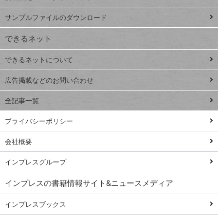
ペ
iPhone
ー
サンプルファイルのダウンロード
VLOOKUP
ジ
できるネット
連載
できるネットについて
Excel Q&A
close
閉じ
トイアンナ流仕
広告掲載などのお問い合わせ
る
事術
全記事一覧
PowerAutomate
ではじめる業務
プライバシーポリシー
の完全自動化
会社概要
AI議事録作成術
Windows 11
インプレスグループ
Q&A
インプレスの書籍情報サイト&ニュースメディア
Teams踏み込み
活用術
インプレスブックス
Excel講師の仕事