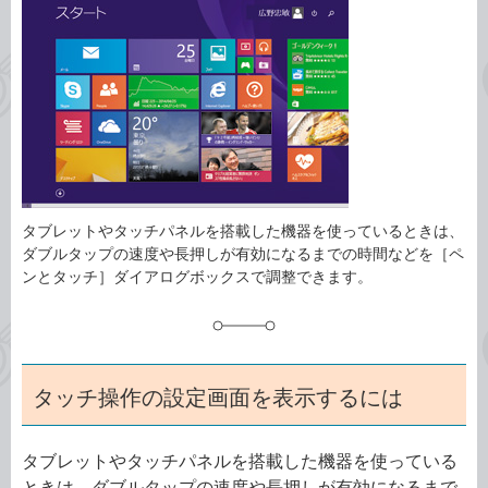
事
テ
タ
ゴ
グ
リ
タブレットやタッチパネルを搭載した機器を使っているときは、
ダブルタップの速度や長押しが有効になるまでの時間などを［ペ
ンとタッチ］ダイアログボックスで調整できます。
タッチ操作の設定画面を表示するには
タブレットやタッチパネルを搭載した機器を使っている
ときは、ダブルタップの速度や長押しが有効になるまで