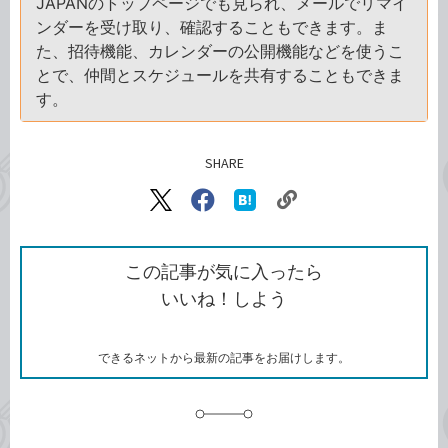
JAPANのトップページでも見られ、メールでリマイ
ンダーを受け取り、確認することもできます。ま
た、招待機能、カレンダーの公開機能などを使うこ
とで、仲間とスケジュールを共有することもできま
す。
SHARE
記事をシェアする
リ
X（旧
Facebook
は
ン
Twitter）
で
て
ク
で
シ
な
を
シ
ェ
ブ
この記事が気に入ったら
コ
ェ
ア
ッ
いいね！しよう
ピ
ア
ク
ー
マ
ー
ク
できるネットから最新の記事をお届けします。
に
追
加