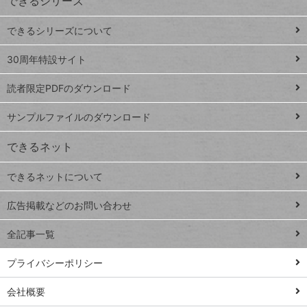
できるシリーズ
ー
ド
できるシリーズについて
Google
ト
スプレ
ッ
30周年特設サイト
ッドシ
プ
読者限定PDFのダウンロード
ート
ペ
iPhone
ー
サンプルファイルのダウンロード
VLOOKUP
ジ
できるネット
連載
できるネットについて
Excel Q&A
close
閉じ
トイアンナ流仕
広告掲載などのお問い合わせ
る
事術
全記事一覧
PowerAutomate
ではじめる業務
プライバシーポリシー
の完全自動化
会社概要
AI議事録作成術