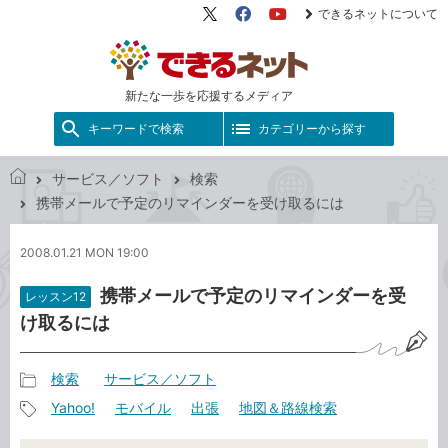
できるネットについて
X（旧
Facebook
YouTube
Twitter）
新たな一歩を応援するメディア
キーワードで検索
カテゴリーから探す
サービス／ソフト
検索
で
携帯メールで予定のリマインダーを受け取るには
き
る
2008.01.21 MON 19:00
ネ
ッ
携帯メールで予定のリマインダーを受
レッスン12
ト
け取るには
検索
サービス／ソフト
記
Yahoo!
モバイル
出張
地図＆路線検索
事
記
カ