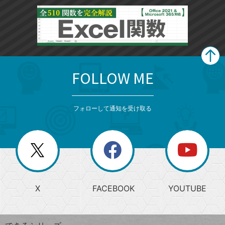
FOLLOW ME
search
format_list_bulleted
検
カ
検
カ
索
テ
メ
ゴ
索
テ
ニ
リ
フォローして通知を受け取る
ゴ
ュ
ー
ー
一
リ
を
覧
閉
を
ー
じ
閉
か
る
じ
る
search
ら
急
X
FACEBOOK
YOUTUBE
探
上
検
昇
索
す
ワ