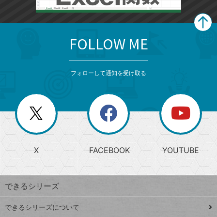
FOLLOW ME
search
format_list_bulleted
検
カ
検
カ
索
テ
メ
ゴ
索
テ
ニ
リ
フォローして通知を受け取る
ゴ
ュ
ー
ー
一
リ
を
覧
閉
を
ー
じ
閉
か
る
じ
る
search
ら
急
X
FACEBOOK
YOUTUBE
探
上
検
昇
索
す
ワ
できるシリーズ
ー
ド
できるシリーズについて
Google
ト