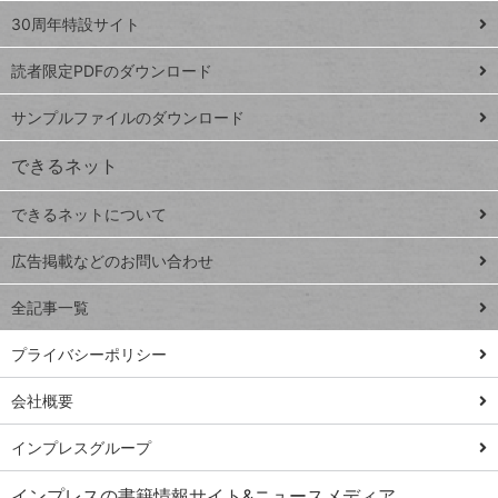
スプレ
ッ
30周年特設サイト
ッドシ
プ
読者限定PDFのダウンロード
ート
ペ
iPhone
ー
サンプルファイルのダウンロード
VLOOKUP
ジ
できるネット
連載
できるネットについて
Excel Q&A
close
閉じ
トイアンナ流仕
広告掲載などのお問い合わせ
る
事術
全記事一覧
PowerAutomate
ではじめる業務
プライバシーポリシー
の完全自動化
会社概要
AI議事録作成術
Windows 11
インプレスグループ
Q&A
インプレスの書籍情報サイト&ニュースメディア