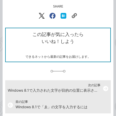
SHARE
記事をシェアする
リ
X（旧
Facebook
は
ン
Twitter）
で
て
ク
で
シ
な
を
シ
ェ
ブ
この記事が気に入ったら
コ
ェ
ア
ッ
いいね！しよう
ピ
ア
ク
ー
マ
ー
ク
できるネットから最新の記事をお届けします。
に
追
加
次の記事
arrow_forward
Windows 8.1で入力された文字が目的の位置に表示されないときは
前の記事
arrow_back
Windows 8.1で「ゑ」の文字を入力するには