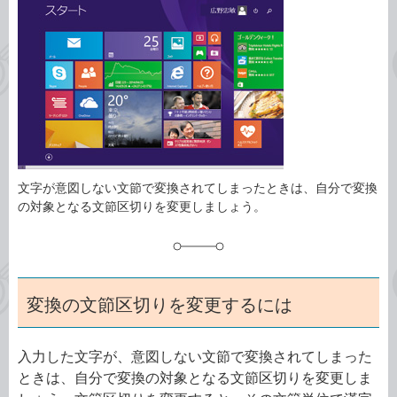
事
テ
タ
ゴ
グ
リ
文字が意図しない文節で変換されてしまったときは、自分で変換
の対象となる文節区切りを変更しましょう。
変換の文節区切りを変更するには
入力した文字が、意図しない文節で変換されてしまった
ときは、自分で変換の対象となる文節区切りを変更しま