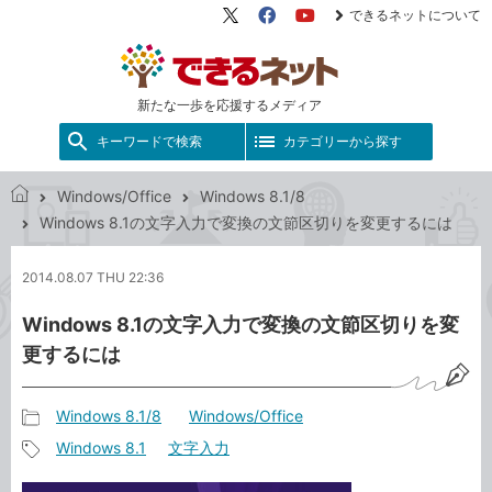
できるネットについて
X（旧
Facebook
YouTube
Twitter）
新たな一歩を応援するメディア
キーワードで検索
カテゴリーから探す
Windows/Office
Windows 8.1/8
で
Windows 8.1の文字入力で変換の文節区切りを変更するには
き
る
2014.08.07 THU 22:36
ネ
ッ
Windows 8.1の文字入力で変換の文節区切りを変
ト
更するには
Windows 8.1/8
Windows/Office
記
Windows 8.1
文字入力
事
記
カ