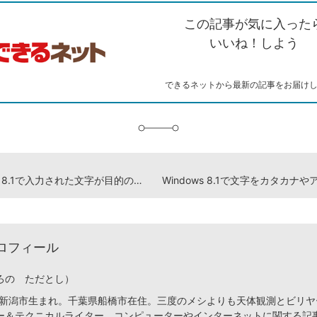
ク
で
シ
な
を
シ
ェ
ブ
この記事が気に入った
コ
ェ
ア
ッ
ピ
ア
ク
いいね！しよう
ー
マ
ー
ク
できるネットから最新の記事をお届け
に
追
加
Windows 8.1で入力された文字が目的の位置に表示されないときは
ロフィール
ろの ただとし）
潟県新潟市生まれ。千葉県船橋市在住。三度のメシよりも天体観測とビリ
ー＆テクニカルライター。コンピューターやインターネットに関する記