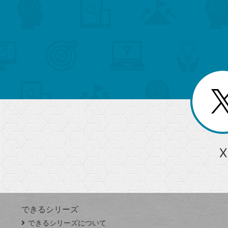
search
format_list_bulleted
検
カ
検
カ
索
テ
メ
ゴ
索
テ
ニ
リ
ュ
ー
ゴ
ー
一
を
覧
リ
閉
を
じ
閉
ー
る
じ
る
か
ら
急上昇ワード
X
探
Googleスプレッドシート
iPhone
VLOOKUP
す
できるシリーズ
close
できるシリーズについて
閉
ト