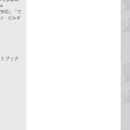
e
 8/7対応』『で
ページ・ビルダ
クトブック