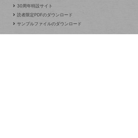
じ
ッ
30周年特設サイト
る
プ
読者限定PDFのダウンロード
ペ
サンプルファイルのダウンロード
ー
ジ
連載
Excel Q&A
トイアンナ流仕
事術
PowerAutomate
ではじめる業務
の完全自動化
AI議事録作成術
Windows 11
Q&A