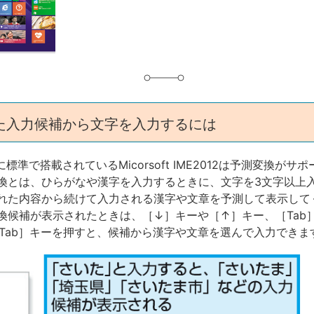
グ
た入力候補から文字を入力するには
8.1に標準で搭載されているMicorsoft IME2012は予測変換が
換とは、ひらがなや漢字を入力するときに、文字を3文字以上
れた内容から続けて入力される漢字や文章を予測して表示して
換候補が表示されたときは、［↓］キーや［↑］キー、［Tab
＋［Tab］キーを押すと、候補から漢字や文章を選んで入力できま