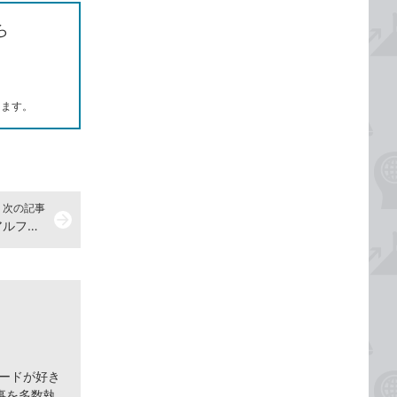
ら
します。
次の記事
arrow_forward
Windows 8.1で文字をカタカナやアルファベットに変換するには
ヤードが好き
事を多数執