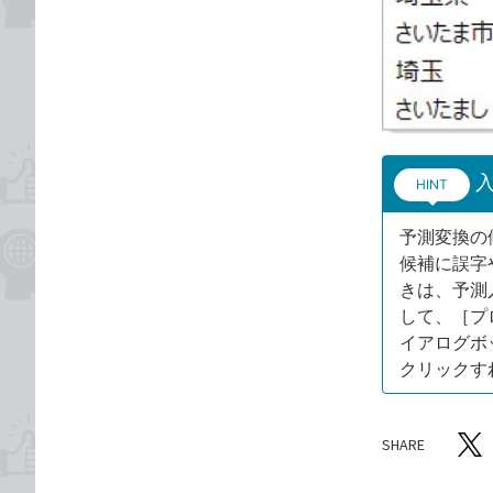
HINT
予測変換の
候補に誤字
きは、予測
して、［プ
イアログボ
クリックす
SHARE
記事をシ
T