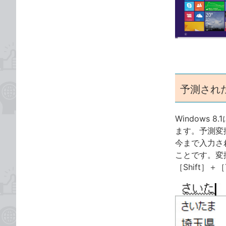
な
テ
ブ
ゴ
ッ
リ
ク
マ
ー
ク
予測され
に
追
加
Windows 
ます。予測変
今まで入力さ
ことです。変
［Shift］