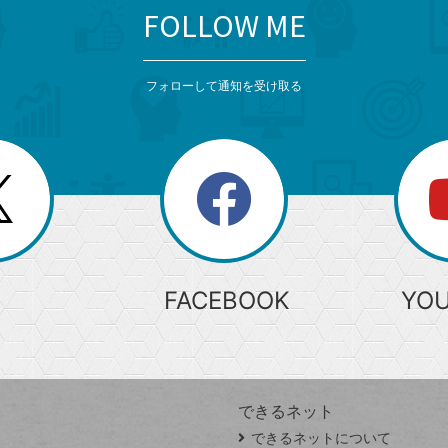
FOLLOW ME
フォローして通知を受け取る
search
検
索
FACEBOOK
YO
できるネット
できるネットについて