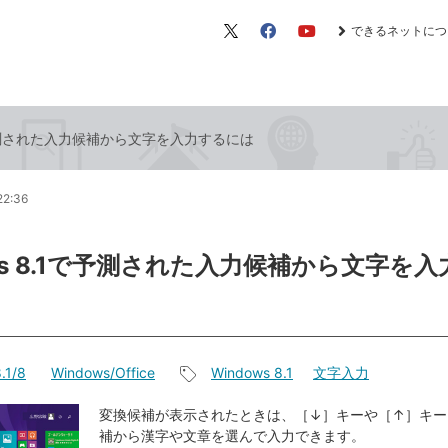
できるネットにつ
X（旧
Facebook
YouTube
Twitter）
1で予測された入力候補から文字を入力するには
22:36
ows 8.1で予測された入力候補から文字を
.1/8
Windows/Office
Windows 8.1
文字入力
記
事
変換候補が表示されたときは、［↓］キーや［↑］キー
補から漢字や文章を選んで入力できます。
タ