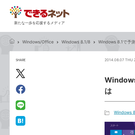
新たな一歩を応援するメディア
Windows/Office
Windows 8.1/8
Windows 8.
で
き
る
SHARE
2014.08.07 THU 
記
ネ
事
ッ
を
X（旧
ト
Wind
シ
Twitter）
ェ
は
で
ア
Facebook
す
シ
で
る
ェ
シ
LINE
Windows 8
ア
ェ
で
記
ア
送
は
事
る
て
カ