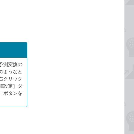
予測変換の
のようなと
右クリック
細設定］ダ
］ボタンを