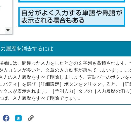
入力履歴を消去するには
候補には、間違った入力をしたときの文字列も蓄積されます。
や入力ミスが多いと、文章の入力効率が落ちてしまいます。こ
入力の入力履歴をすべて削除しましょう。言語バーのボタンを
ロパティ］を選び［詳細設定］ボタンをクリックすると、［詳
ックスが表示されます。［予測入力］タブの［入力履歴の消去
れば、入力履歴をすべて削除できます。
リ
X（旧
Facebook
は
ェアする
ン
witter）
で
て