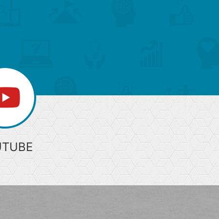
ー
ジ
上
部
へ
UTUBE