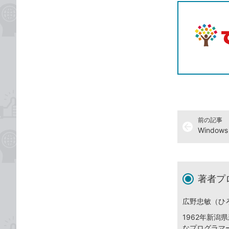
前の記事
arrow_back
著者プ
広野忠敏（ひ
1962年新
なプログラマ