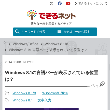
できるネットについて
X（旧
Facebook
YouTube
Twitter）
新たな一歩を応援するメディア
キーワードで検索
カテゴリーから探す
Windows/Office
Windows 8.1/8
で
Windows 8.1の言語バーが表示されている位置は？
き
る
2014.08.08 FRI 12:00
ネ
ッ
Windows 8.1の言語バーが表示されている位置
ト
は？
Windows 8.1/8
Windows/Office
記
Windows 8.1
文字入力
事
記
カ