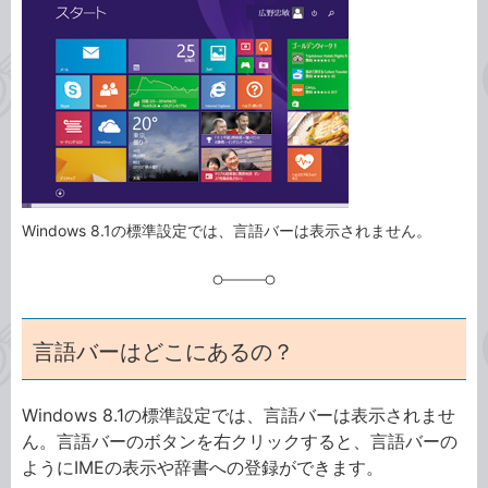
事
テ
タ
ゴ
グ
リ
Windows 8.1の標準設定では、言語バーは表示されません。
言語バーはどこにあるの？
Windows 8.1の標準設定では、言語バーは表示されませ
ん。言語バーのボタンを右クリックすると、言語バーの
ようにIMEの表示や辞書への登録ができます。