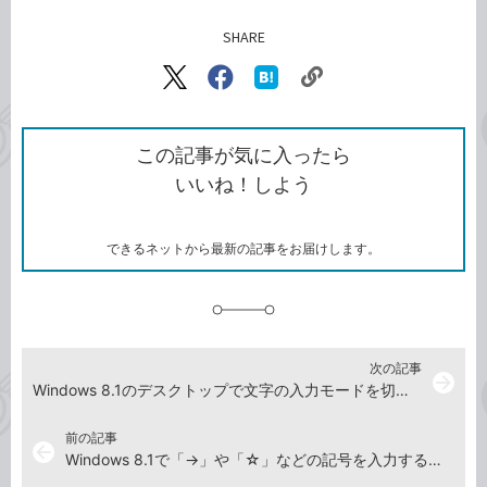
SHARE
記事をシェアする
リ
X（旧
Facebook
は
ン
Twitter）
で
て
ク
で
シ
な
を
シ
ェ
ブ
この記事が気に入ったら
コ
ェ
ア
ッ
いいね！しよう
ピ
ア
ク
ー
マ
ー
ク
できるネットから最新の記事をお届けします。
に
追
加
次の記事
arrow_forward
Windows 8.1のデスクトップで文字の入力モードを切り替えるには
前の記事
arrow_back
Windows 8.1で「→」や「☆」などの記号を入力するには