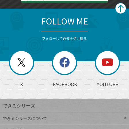
FOLLOW ME
search
format_list_bulleted
検
カ
検
カ
索
テ
メ
ゴ
索
テ
ニ
リ
フォローして通知を受け取る
ゴ
ュ
ー
ー
一
リ
を
覧
閉
を
ー
じ
閉
か
る
じ
る
search
ら
急
X
FACEBOOK
YOUTUBE
探
上
検
昇
索
す
ワ
できるシリーズ
ー
ド
できるシリーズについて
Google
ト