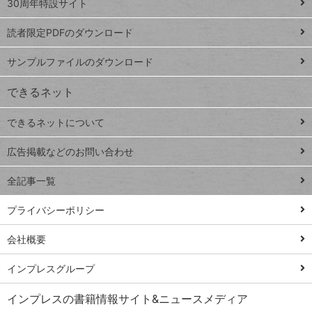
スプレ
ッ
30周年特設サイト
ッドシ
プ
読者限定PDFのダウンロード
ート
ペ
iPhone
ー
サンプルファイルのダウンロード
VLOOKUP
ジ
できるネット
連載
できるネットについて
Excel Q&A
close
閉じ
トイアンナ流仕
広告掲載などのお問い合わせ
る
事術
全記事一覧
PowerAutomate
ではじめる業務
プライバシーポリシー
の完全自動化
会社概要
AI議事録作成術
Windows 11
インプレスグループ
Q&A
インプレスの書籍情報サイト&ニュースメディア
Teams踏み込み