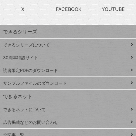
search
ら
急
X
FACEBOOK
YOUTUBE
探
上
検
昇
索
す
ワ
できるシリーズ
ー
ド
できるシリーズについて
Google
ト
スプレ
ッ
30周年特設サイト
ッドシ
プ
読者限定PDFのダウンロード
ート
ペ
iPhone
ー
サンプルファイルのダウンロード
VLOOKUP
ジ
できるネット
連載
できるネットについて
Excel Q&A
close
閉じ
トイアンナ流仕
広告掲載などのお問い合わせ
る
事術
全記事一覧