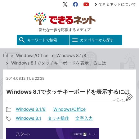
できるネットについて
X（旧
Facebook
YouTube
Twitter）
新たな一歩を応援するメディア
キーワードで検索
カテゴリーから探す
Windows/Office
Windows 8.1/8
で
Windows 8.1でタッチキーボードを表示するには
き
る
2014.08.12 TUE 22:28
ネ
ッ
Windows 8.1でタッチキーボードを表示するには
ト
Windows 8.1/8
Windows/Office
記
Windows 8.1
タッチ操作
文字入力
事
記
カ
事
テ
タ