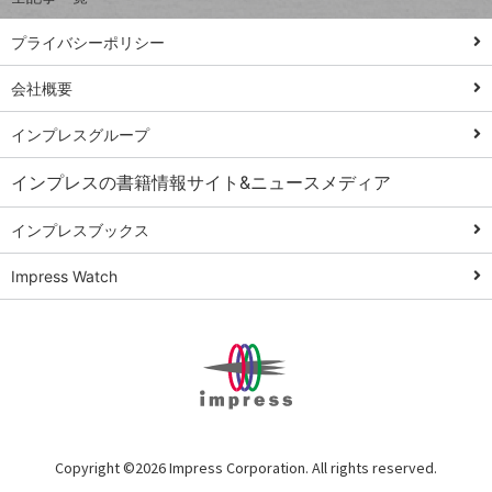
PowerAutomate
ではじめる業務
プライバシーポリシー
の完全自動化
会社概要
AI議事録作成術
Windows 11
インプレスグループ
Q&A
インプレスの書籍情報サイト&ニュースメディア
Teams踏み込み
活用術
インプレスブックス
Excel講師の仕事
Impress Watch
術
エクセル時短
パワポ時短
Windows Tips
神保町ペロリ旅
俺のメルカリ
Copyright ©
2026 Impress Corporation. All rights reserved.