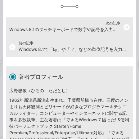
加
次の記事
arrow_forward
Windows 8.1のタッチキーボードで数字や記号を入力するには
前の記事
arrow_back
Windows 8.1で「㎏」や「㎡」などの単位記号を入力するには
著者プロフィール
広野忠敏（ひろの ただとし）
1962年新潟県新潟市生まれ。千葉県船橋市在住。三度のメシ
よりも天体観測とビリヤードが好きなプログラマー＆テクニ
カルライター。コンピューターやインターネットに関する記
事を多数執筆。主な著者は『できるWindows 7 困った! &便利
技パーフェクトブック Starter/Home
Premium/Professional/Enterprise/Ultimate対応』『できる