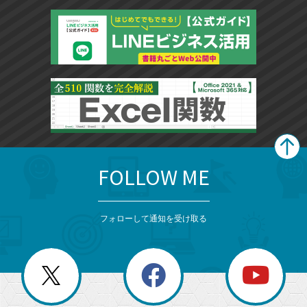
FOLLOW ME
search
format_list_bulleted
検
カ
検
カ
索
テ
メ
ゴ
索
テ
ニ
リ
フォローして通知を受け取る
ゴ
ュ
ー
ー
一
リ
を
覧
閉
を
ー
じ
閉
か
る
じ
る