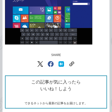
SHARE
記事をシェアする
リ
X（旧
Facebook
は
ン
Twitter）
で
て
ク
で
シ
な
を
シ
ェ
ブ
この記事が気に入ったら
コ
ェ
ア
ッ
いいね！しよう
ピ
ア
ク
ー
マ
ー
ク
できるネットから最新の記事をお届けします。
に
追